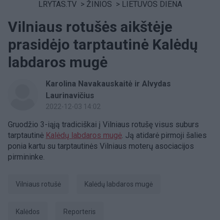
LRYTAS.TV
>
ŽINIOS
>
LIETUVOS DIENA
Vilniaus rotušės aikštėje
prasidėjo tarptautinė Kalėdų
labdaros mugė
Karolina Navakauskaitė ir Alvydas
Laurinavičius
2022-12-03 14:02
Gruodžio 3-iąją tradiciškai į Vilniaus rotušę visus suburs
tarptautinė
Kalėdų labdaros mugė
. Ją atidarė pirmoji šalies
ponia kartu su tarptautinės Vilniaus moterų asociacijos
pirmininke.
Vilniaus rotušė
Kalėdų labdaros mugė
Kalėdos
Reporteris