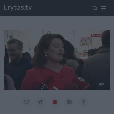
Paremkite Ukrainą