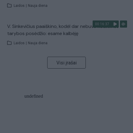
Laidos
|
Nauja diena
00:16:37
V. Sinkevičius paaiškino, kodėl dar nebuvo Koalicinės
tarybos posėdžio: esame kalbėję
Laidos
|
Nauja diena
Visi įrašai