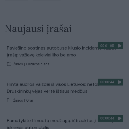
Naujausi įrašai
00:01:05
Paviešino sostinės autobuse kilusio incidento vaizdo
įrašą: važiavę keleiviai liko be amo
Žinios
|
Lietuvos diena
00:00:44
Plinta audros vaizdai iš visos Lietuvos: netoli
Druskininkų vėjas vertė ištisus medžius
Žinios
|
Orai
00:00:44
Pamatykite filmuotą medžiagą: ištrauktas į tvenkinį
įskriejęs automobilis