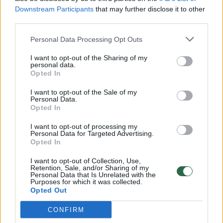
Downstream Participants
that may further disclose it to other
third parties.
00:00:57
Savaitės vidurys nusimato karštas: temperatūra kils iki
Personal Data Processing Opt Outs
32 laipsnių šilumos
I want to opt-out of the Sharing of my
Žinios
|
Orai
personal data.
Opted In
00:00:59
I want to opt-out of the Sale of my
Nufilmavo, kaip patvino Vilniaus Vakarinis aplinkkelis:
Personal Data.
vaizdas pribloškia
Opted In
Žinios
|
Lietuvos diena
I want to opt-out of processing my
Personal Data for Targeted Advertising.
Opted In
00:00:55
Avarija Vilniuje: į stotelę įsirėžęs automobilis sužalojo
I want to opt-out of Collection, Use,
Retention, Sale, and/or Sharing of my
dvi moteris
Personal Data that Is Unrelated with the
Purposes for which it was collected.
Žinios
|
Lietuvos diena
Opted Out
CONFIRM
Visi įrašai