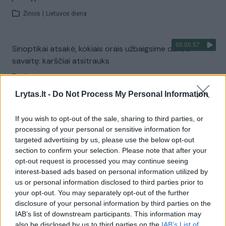
Žinios
|
Lietuvos diena
00:00:57
Sinoptikai atsakė, kokiais orais užbaigsime darbo
savaitę: karščiai atsitrauks
Žinios
|
Orai
Lrytas.lt -
Do Not Process My Personal Information
Visi įrašai
If you wish to opt-out of the sale, sharing to third parties, or
processing of your personal or sensitive information for
targeted advertising by us, please use the below opt-out
section to confirm your selection. Please note that after your
Žiūrimiausi įrašai
opt-out request is processed you may continue seeing
interest-based ads based on personal information utilized by
us or personal information disclosed to third parties prior to
00:00:30
your opt-out. You may separately opt-out of the further
Vaizdai iš tragiškos avarijos Vilniaus r.: dviejų moterų ir
disclosure of your personal information by third parties on the
vaiko gyvybių išgelbėti nepavyko
IAB’s list of downstream participants. This information may
Žinios
|
Lietuvos diena
also be disclosed by us to third parties on the
IAB’s List of