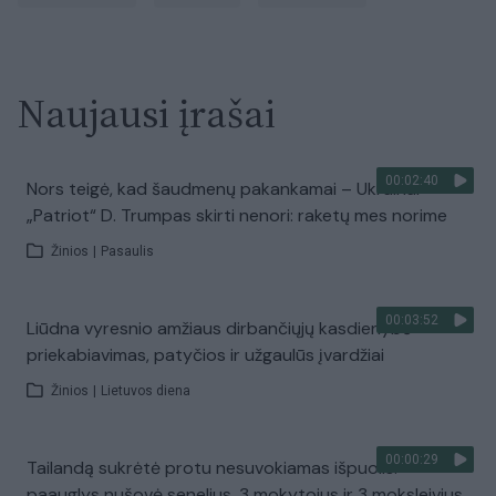
Naujausi įrašai
00:02:40
Nors teigė, kad šaudmenų pakankamai – Ukrainai
„Patriot“ D. Trumpas skirti nenori: raketų mes norime
Žinios
|
Pasaulis
00:03:52
Liūdna vyresnio amžiaus dirbančiųjų kasdienybė –
priekabiavimas, patyčios ir užgaulūs įvardžiai
Žinios
|
Lietuvos diena
00:00:29
Tailandą sukrėtė protu nesuvokiamas išpuolis:
paauglys nušovė senelius, 3 mokytojus ir 3 moksleivius