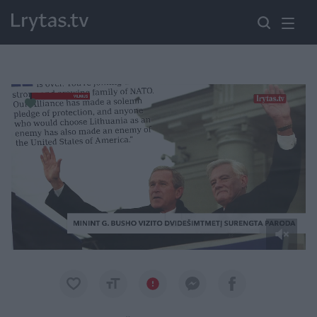
Paremkite Ukrainą