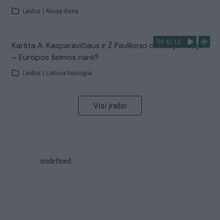
Laidos
|
Nauja diena
00:42:12
Karšta A. Kasparavičiaus ir Ž Pavilionio diskusija: Rusija
– Europos šeimos narė?
Laidos
|
Lietuva tiesiogiai
Visi įrašai