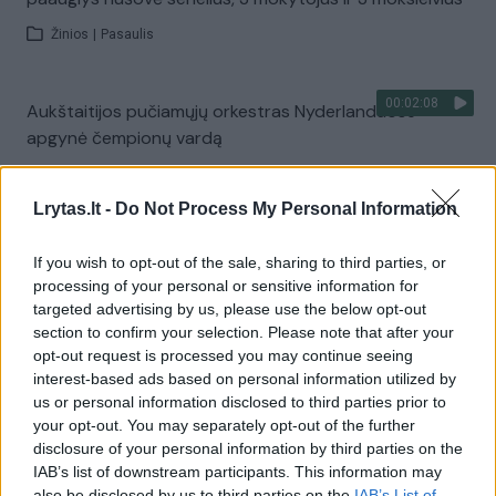
Žinios
|
Pasaulis
00:02:08
Aukštaitijos pučiamųjų orkestras Nyderlanduose
apgynė čempionų vardą
Žinios
|
Lietuvos diena
Lrytas.lt -
Do Not Process My Personal Information
Visi įrašai
If you wish to opt-out of the sale, sharing to third parties, or
processing of your personal or sensitive information for
targeted advertising by us, please use the below opt-out
section to confirm your selection. Please note that after your
Žiūrimiausi įrašai
opt-out request is processed you may continue seeing
interest-based ads based on personal information utilized by
us or personal information disclosed to third parties prior to
your opt-out. You may separately opt-out of the further
00:00:30
Vaizdai iš tragiškos avarijos Vilniaus r.: dviejų moterų ir
disclosure of your personal information by third parties on the
vaiko gyvybių išgelbėti nepavyko
IAB’s list of downstream participants. This information may
also be disclosed by us to third parties on the
IAB’s List of
Žinios
|
Lietuvos diena