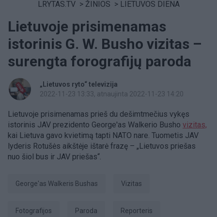
LRYTAS.TV
>
ŽINIOS
>
LIETUVOS DIENA
Lietuvoje prisimenamas
istorinis G. W. Busho vizitas –
surengta forografijų paroda
„Lietuvos ryto“ televizija
2022-11-23 13:33
, atnaujinta 2022-11-23 14:20
Lietuvoje prisimenamas prieš du dešimtmečius vykęs
istorinis JAV prezidento George'as Walkerio Busho
vizitas,
kai Lietuva gavo kvietimą tapti NATO nare. Tuometis JAV
lyderis Rotušės aikštėje ištarė frazę – „Lietuvos priešas
nuo šiol bus ir JAV priešas“.
George'as Walkeris Bushas
vizitas
fotografijos
Paroda
Reporteris