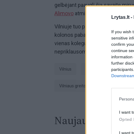
gelbėjant paauglį šią savaitę mir
Alimovo
atminimas.
Lrytas.lt -
Vilniuje tuo pat metu į paskutinį k
If you wish 
kolonos pabaigoje mirgėjo dviejų 
sensitive in
vienas kolegų pagarbos ženklas. 
confirm you
continue se
nepriklausomybės paskelbimo, ku
information 
further disc
Vilnius
Greitoji medicinos pagal
participants
Downstream 
Vilniaus greitosios medicinos pagalbos 
Persona
I want t
Naujausi įrašai
Opted 
I want t