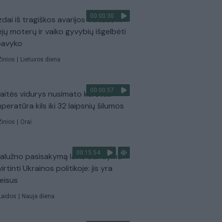
00:00:30
dai iš tragiškos avarijos Vilniaus r.:
ejų moterų ir vaiko gyvybių išgelbėti
pavyko
Žinios
|
Lietuvos diena
00:00:57
aitės vidurys nusimato karštas:
peratūra kils iki 32 laipsnių šilumos
Žinios
|
Orai
00:15:54
Zalužno pasisakymą laiko bandymu
virtinti Ukrainos politikoje: jis yra
eisus
Laidos
|
Nauja diena