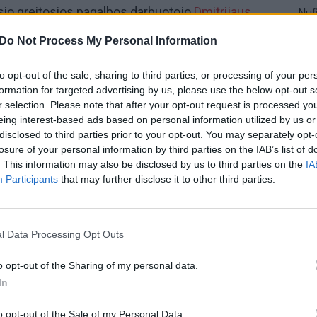
usio greitosios pagalbos darbuotojo
Dmitrijaus
Nuf
Vak
Do Not Process My Personal Information
elionę išlydėtas ir pats žuvusysis. Laidotuvininkų
to opt-out of the sale, sharing to third parties, or processing of your per
papildomų greitosios automobilių švyturėliai – dar
formation for targeted advertising by us, please use the below opt-out s
D. Alimovas tapo pirmuoju mediku po Lietuvos
r selection. Please note that after your opt-out request is processed y
eing interest-based ads based on personal information utilized by us or
ris žuvo gelbėdamas kito žmogaus gyvybę.
disclosed to third parties prior to your opt-out. You may separately opt-
losure of your personal information by third parties on the IAB’s list of
ba (GMP)
. This information may also be disclosed by us to third parties on the
IA
Participants
that may further disclose it to other third parties.
stotis
laidotuvės
tik Lrytas.TV
l Data Processing Opt Outs
o opt-out of the Sharing of my personal data.
In
Visi įrašai
o opt-out of the Sale of my Personal Data.