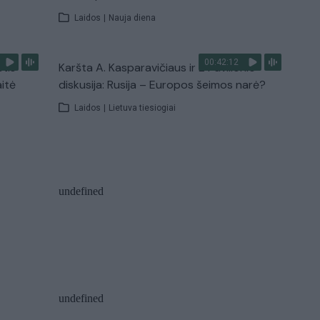
Laidos
|
Nauja diena
00:42:12
stis
Karšta A. Kasparavičiaus ir Ž Pavilionio
aitė
diskusija: Rusija – Europos šeimos narė?
Laidos
|
Lietuva tiesiogiai