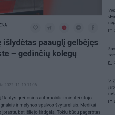
Vaiz
dvi
ne
IENA
ę išlydėtas paauglį gelbėjęs
Sav
te – gedinčių kolegų
tem
V. 
inta 2022-11-19 11:06
įsit
net
rįžtantys greitosios automobiliai minutei stojo
signalais ir mėlynos spalvos švyturėliais. Medikai
p įprasta, bet išliejo širdgėlą. Tokiu būdu pagerbtas