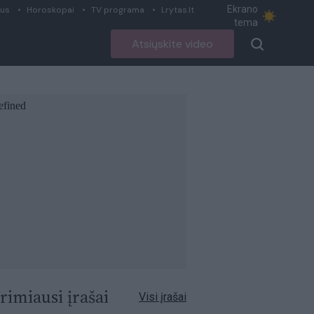
Ekrano
ius
Horoskopai
TV programa
Lrytas.lt
tema
Atsiųskite video
rimiausi įrašai
Visi įrašai