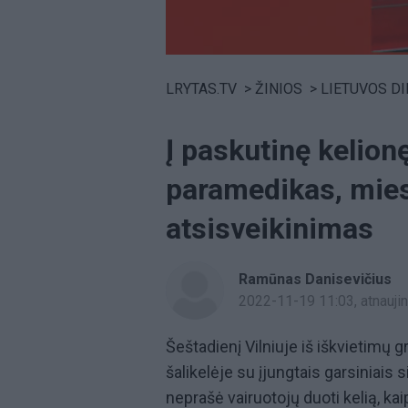
Volume
0%
LRYTAS.TV
>
ŽINIOS
>
LIETUVOS D
Į paskutinę kelion
paramedikas, mies
atsisveikinimas
Ramūnas Danisevičius
2022-11-19 11:03
, atnauj
Šeštadienį Vilniuje iš iškvietimų g
šalikelėje su įjungtais garsiniais 
neprašė vairuotojų duoti kelią, kai