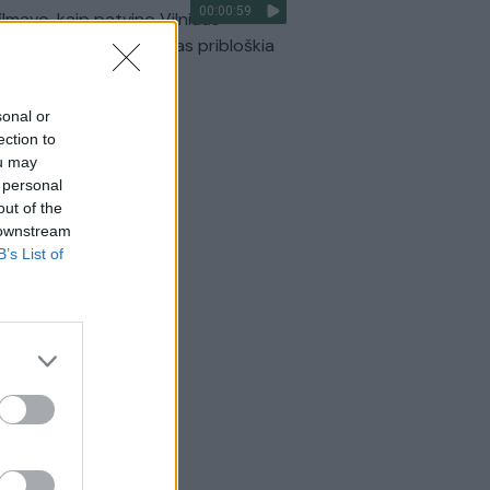
00:00:59
ilmavo, kaip patvino Vilniaus
arinis aplinkkelis: vaizdas pribloškia
Žinios
|
Lietuvos diena
sonal or
ection to
ou may
 personal
out of the
 downstream
B’s List of