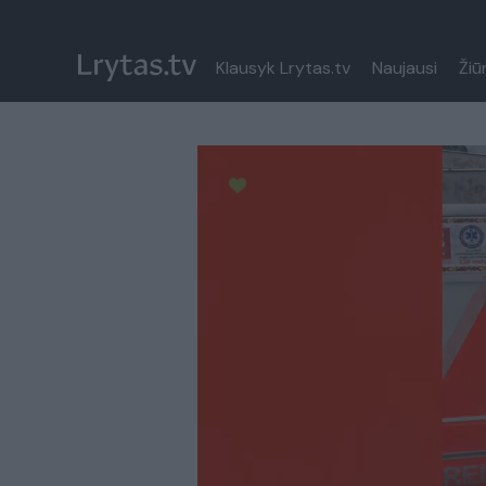
Klausyk Lrytas.tv
Naujausi
Žiū
Paremkite Ukrainą