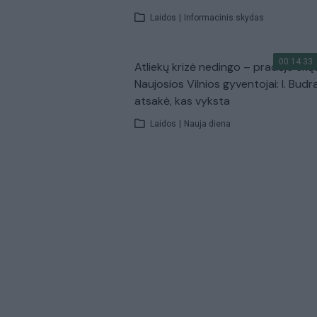
Laidos
|
Informacinis skydas
00:14:33
Atliekų krizė nedingo – pradėjo skų
Naujosios Vilnios gyventojai: I. Budr
atsakė, kas vyksta
Laidos
|
Nauja diena