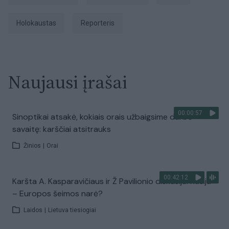
Holokaustas
Reporteris
Naujausi įrašai
00:00:57
Sinoptikai atsakė, kokiais orais užbaigsime darbo
savaitę: karščiai atsitrauks
Žinios
|
Orai
00:42:12
Karšta A. Kasparavičiaus ir Ž Pavilionio diskusija: Rusija
– Europos šeimos narė?
Laidos
|
Lietuva tiesiogiai