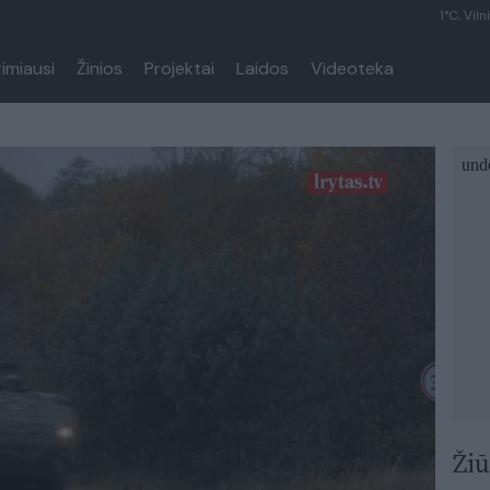
1°C, Viln
rimiausi
Žinios
Projektai
Laidos
Videoteka
Žiū