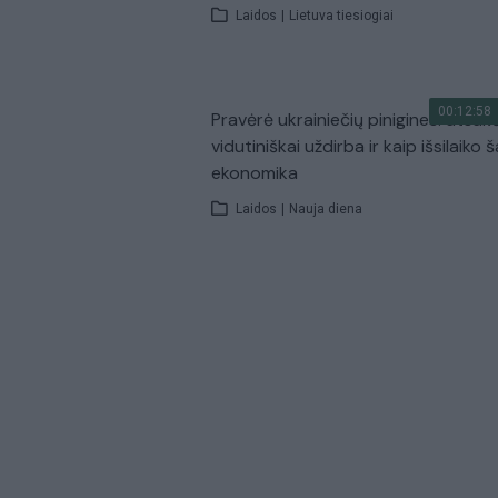
Laidos
|
Lietuva tiesiogiai
00:12:58
Pravėrė ukrainiečių pinigines: atsakė
vidutiniškai uždirba ir kaip išsilaiko š
ekonomika
Laidos
|
Nauja diena