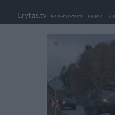
Klausyk Lrytas.tv
Naujausi
Žiū
Paremkite Ukrainą