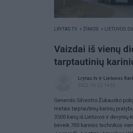
Volume
0%
LRYTAS.TV
>
ŽINIOS
>
LIETUVOS D
Vaizdai iš vienų d
tarptautinių karin
Lrytas.tv ir Lietuvos Ka
2022-10-22 14:53
Generolo Silvestro Žukausko pol
metais tarptautinių karinių pratyb
3500 karių iš Lietuvos ir devynių 
beveik 700 karinės technikos vien