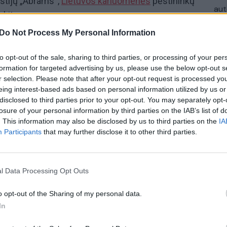
lstijų „Abrams“,
Lietuvos kariuomenės
pėstininkų
aut
 kitų.
Do Not Process My Personal Information
mu „pajėgos prieš pajėgas“ principu, kuomet
eiksmus prieš kitą, besiginantįjį, vėliau
to opt-out of the sale, sharing to third parties, or processing of your per
 „Geležinis Vilkas“ vyksta dukart per metus, jomis
formation for targeted advertising by us, please use the below opt-out s
uomenės
r selection. Please note that after your opt-out request is processed y
Pėstininkų brigados „Geležinis Vilkas“
eing interest-based ads based on personal information utilized by us or
ntys mokymai baigsis spalio 28 dieną.
disclosed to third parties prior to your opt-out. You may separately opt-
losure of your personal information by third parties on the IAB’s list of
. This information may also be disclosed by us to third parties on the
IA
NATO (Šiaurės Atlanto Sutarties Organizacija)
Participants
that may further disclose it to other third parties.
l Data Processing Opt Outs
o opt-out of the Sharing of my personal data.
In
Visi įrašai