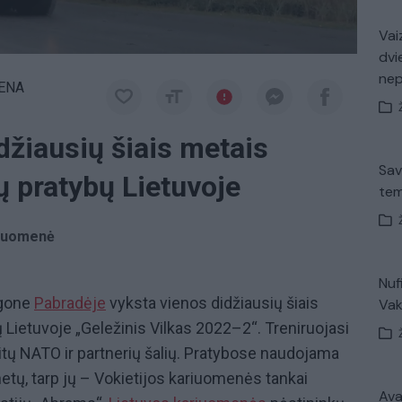
Vaiz
dvi
ne
IENA
idžiausių šiais metais
Sav
ių pratybų Lietuvoje
tem
riuomenė
Nuf
igone
Pabradėje
vyksta vienos didžiausių šiais
Vak
ų Lietuvoje „Geležinis Vilkas 2022–2“. Treniruojasi
kitų NATO ir partnerių šalių. Pratybose naudojama
etų, tarp jų – Vokietijos kariuomenės tankai
Avar