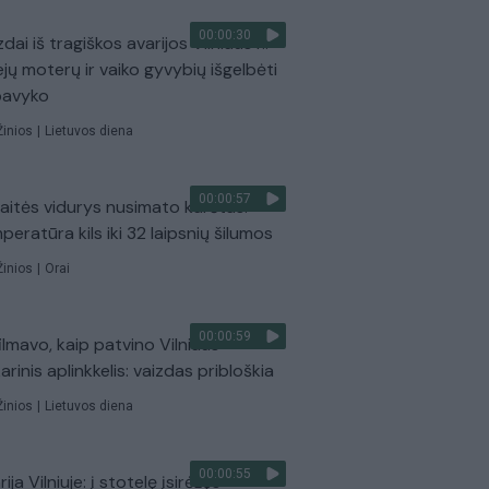
00:00:30
dai iš tragiškos avarijos Vilniaus r.:
ejų moterų ir vaiko gyvybių išgelbėti
pavyko
Žinios
|
Lietuvos diena
00:00:57
aitės vidurys nusimato karštas:
peratūra kils iki 32 laipsnių šilumos
Žinios
|
Orai
00:00:59
ilmavo, kaip patvino Vilniaus
arinis aplinkkelis: vaizdas pribloškia
Žinios
|
Lietuvos diena
00:00:55
ija Vilniuje: į stotelę įsirėžęs