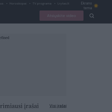
Ekrano
ius
Horoskopai
TV programa
Lrytas.lt
tema
Atsiųskite video
rimiausi įrašai
Visi įrašai