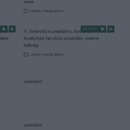
save
Laidos
|
Nauja diena
00:16:37
, kiek
V. Sinkevičius paaiškino, kodėl dar nebuvo
alies
Koalicinės tarybos posėdžio: esame
kalbėję
Laidos
|
Nauja diena