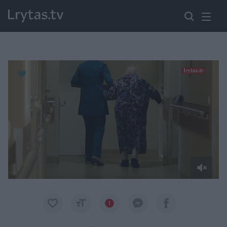
Paremkite Ukrainą