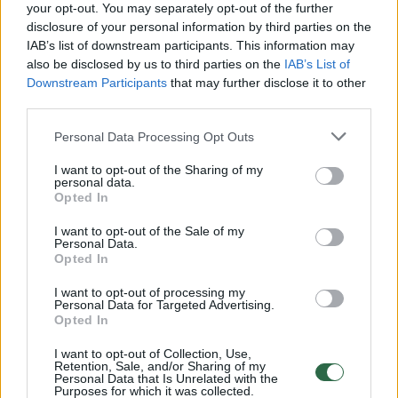
Žiūrimiausi įrašai
your opt-out. You may separately opt-out of the further
disclosure of your personal information by third parties on the
IAB’s list of downstream participants. This information may
also be disclosed by us to third parties on the
IAB’s List of
00:00:30
Vaizdai iš tragiškos avarijos Vilniaus r.: dviejų moterų ir
Downstream Participants
that may further disclose it to other
vaiko gyvybių išgelbėti nepavyko
third parties.
Žinios
|
Lietuvos diena
Personal Data Processing Opt Outs
I want to opt-out of the Sharing of my
personal data.
00:00:57
Savaitės vidurys nusimato karštas: temperatūra kils iki
Opted In
32 laipsnių šilumos
I want to opt-out of the Sale of my
Žinios
|
Orai
Personal Data.
Opted In
I want to opt-out of processing my
00:15:54
V. Zalužno pasisakymą laiko bandymu įsitvirtinti
Personal Data for Targeted Advertising.
Opted In
Ukrainos politikoje: jis yra neteisus
Laidos
I want to opt-out of Collection, Use,
|
Nauja diena
Retention, Sale, and/or Sharing of my
Personal Data that Is Unrelated with the
Purposes for which it was collected.