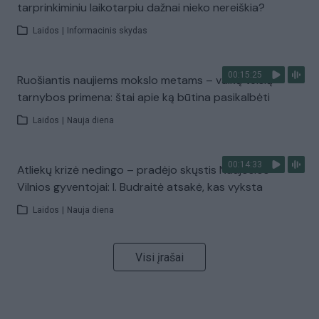
tarprinkiminiu laikotarpiu dažnai nieko nereiškia?
Laidos
|
Informacinis skydas
00:15:25
Ruošiantis naujiems mokslo metams – vaikų teisių
tarnybos primena: štai apie ką būtina pasikalbėti
Laidos
|
Nauja diena
00:14:33
Atliekų krizė nedingo – pradėjo skųstis Naujosios
Vilnios gyventojai: I. Budraitė atsakė, kas vyksta
Laidos
|
Nauja diena
Visi įrašai