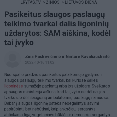
LRYTAS.TV
>
ŽINIOS
>
LIETUVOS DIENA
Pasikeitus slaugos paslaugų
teikimo tvarkai dalis ligoninių
uždarytos: SAM aiškina, kodėl
tai įvyko
Zina Paškevičienė ir Gintarė Kavaliauskaitė
2022-10-16 11:02
Nuo spalio pradžios pasikeitus palaikomojo gydymo ir
slaugos paslaugų teikimo tvarkai, kai kuriose šalies
ligoninėse
sumažėjo pacientų arba jos užsidarė. Sveikatos
apsaugos ministerija aiškina, kad tai įvyko ne dėl naujos
tvarkos, o dėl išaugusių ambulatorinių paslaugų namuose.
Dabar į slaugos ligoninę pateks nebegalintys savimi
pasirūpinti, bet nebūtinai, kaip anksčiau, sergantys
atitinkama liga, vegetacinės būklės ir demencija sergantys