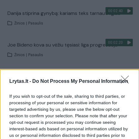
00:02:40
Danija stiprina gynybą: kariams teks tarnauti ilgiau
Žinios
|
Pasaulis
00:02:20
Joe Bideno kova su vėžiu tęsiasi: liga progresuoja
Žinios
|
Pasaulis
00:02:08
A. Tapinas žmoną pakvietė į sceną: pora leidosi į
Lrytas.lt -
Do Not Process My Personal Information
romantišką šokį
Žinios
|
Pramogos
If you wish to opt-out of the sale, sharing to third parties, or
processing of your personal or sensitive information for
targeted advertising by us, please use the below opt-out
Visi įrašai
section to confirm your selection. Please note that after your
opt-out request is processed you may continue seeing
interest-based ads based on personal information utilized by
us or personal information disclosed to third parties prior to