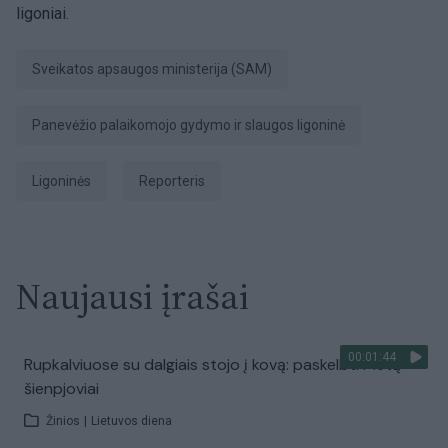
ligoniai.
Sveikatos apsaugos ministerija (SAM)
Panevėžio palaikomojo gydymo ir slaugos ligoninė
ligoninės
Reporteris
Naujausi įrašai
00:01:44
Rupkalviuose su dalgiais stojo į kovą: paskelbti Metų
šienpjoviai
Žinios
|
Lietuvos diena