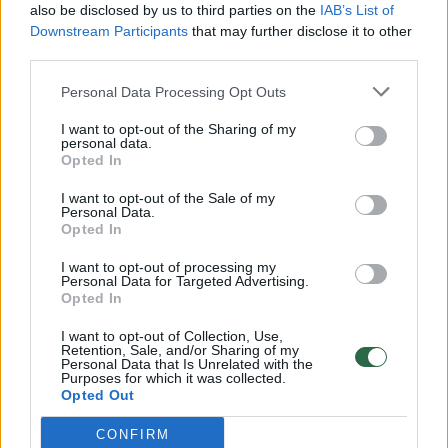
also be disclosed by us to third parties on the
IAB’s List of
Žinios
|
Lietuvos diena
Downstream Participants
that may further disclose it to other
third parties.
00:00:57
Savaitės vidurys nusimato karštas: temperatūra kils iki
Personal Data Processing Opt Outs
32 laipsnių šilumos
I want to opt-out of the Sharing of my
personal data.
Žinios
|
Orai
Opted In
I want to opt-out of the Sale of my
00:00:59
Personal Data.
Nufilmavo, kaip patvino Vilniaus Vakarinis aplinkkelis:
Opted In
vaizdas pribloškia
I want to opt-out of processing my
Žinios
|
Lietuvos diena
Personal Data for Targeted Advertising.
Opted In
I want to opt-out of Collection, Use,
00:15:54
V. Zalužno pasisakymą laiko bandymu įsitvirtinti
Retention, Sale, and/or Sharing of my
Ukrainos politikoje: jis yra neteisus
Personal Data that Is Unrelated with the
Purposes for which it was collected.
Opted Out
Laidos
|
Nauja diena
CONFIRM