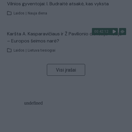
Vilnios gyventojai: I. Budraitė atsakė, kas vyksta
Laidos
|
Nauja diena
00:42:12
Karšta A. Kasparavičiaus ir Ž Pavilionio diskusija: Rusija
– Europos šeimos narė?
Laidos
|
Lietuva tiesiogiai
Visi įrašai