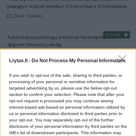
paauglys nušovė senelius, 3 mokytojus ir 3 moksleivius
Žinios
|
Pasaulis
00:02:08
Aukštaitijos pučiamųjų orkestras Nyderlanduose
apgynė čempionų vardą
Žinios
|
Lietuvos diena
Lrytas.lt -
Do Not Process My Personal Information
Visi įrašai
If you wish to opt-out of the sale, sharing to third parties, or
processing of your personal or sensitive information for
targeted advertising by us, please use the below opt-out
section to confirm your selection. Please note that after your
Žiūrimiausi įrašai
opt-out request is processed you may continue seeing
interest-based ads based on personal information utilized by
us or personal information disclosed to third parties prior to
your opt-out. You may separately opt-out of the further
00:00:30
Vaizdai iš tragiškos avarijos Vilniaus r.: dviejų moterų ir
disclosure of your personal information by third parties on the
vaiko gyvybių išgelbėti nepavyko
IAB’s list of downstream participants. This information may