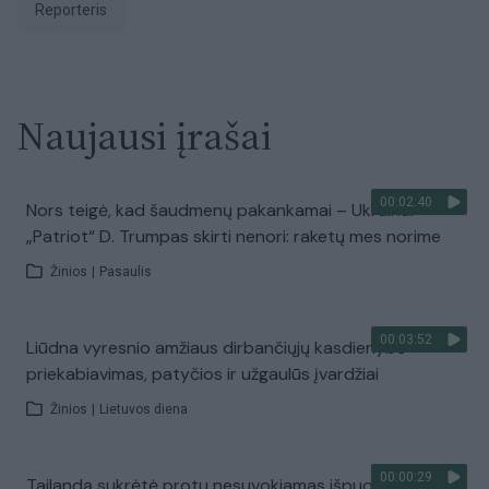
Reporteris
Naujausi įrašai
00:02:40
Nors teigė, kad šaudmenų pakankamai – Ukrainai
„Patriot“ D. Trumpas skirti nenori: raketų mes norime
Žinios
|
Pasaulis
00:03:52
Liūdna vyresnio amžiaus dirbančiųjų kasdienybė –
priekabiavimas, patyčios ir užgaulūs įvardžiai
Žinios
|
Lietuvos diena
00:00:29
Tailandą sukrėtė protu nesuvokiamas išpuolis: