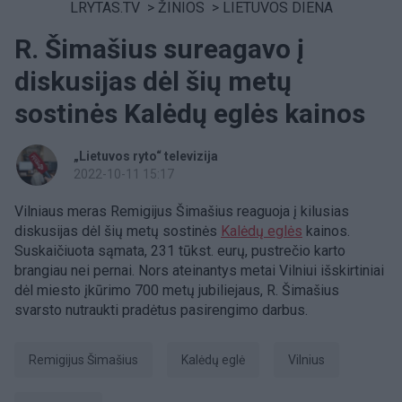
LRYTAS.TV
>
ŽINIOS
>
LIETUVOS DIENA
R. Šimašius sureagavo į
diskusijas dėl šių metų
sostinės Kalėdų eglės kainos
„Lietuvos ryto“ televizija
2022-10-11 15:17
Vilniaus meras Remigijus Šimašius reaguoja į kilusias
diskusijas dėl šių metų sostinės
Kalėdų eglės
kainos.
Suskaičiuota sąmata, 231 tūkst. eurų, pustrečio karto
brangiau nei pernai. Nors ateinantys metai Vilniui išskirtiniai
dėl miesto įkūrimo 700 metų jubiliejaus, R. Šimašius
svarsto nutraukti pradėtus pasirengimo darbus.
Remigijus Šimašius
Kalėdų eglė
Vilnius