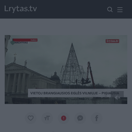
Paremkite Ukrainą