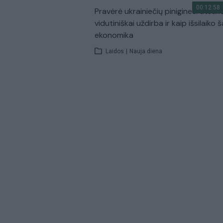
00:12:58
Pravėrė ukrainiečių pinigines: atsakė
vidutiniškai uždirba ir kaip išsilaiko š
ekonomika
Laidos
|
Nauja diena