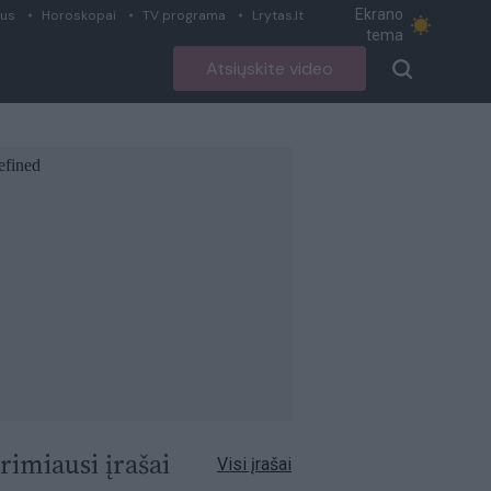
Ekrano
ius
Horoskopai
TV programa
Lrytas.lt
tema
Atsiųskite video
rimiausi įrašai
Visi įrašai