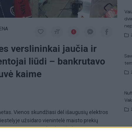
Vaiz
dvi
ne
IENA
 verslininkai jaučia ir
Sav
entojai liūdi – bankrutavo
tem
tuvė kaime
Nuf
Vak
tas. Vienos skundžiasi dėl išaugusių elektros
miestelyje užsidaro vienintelė maisto prekių
utavo. Jis negavo valstybės žadėtos
„Pa