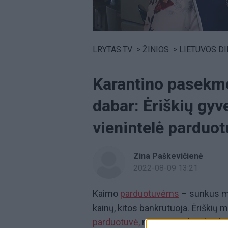
Volume
0%
LRYTAS.TV
>
ŽINIOS
>
LIETUVOS D
Karantino pasekmes
dabar: Ėriškių gyv
vienintelė parduo
Zina Paškevičienė
2022-08-09 13:21
Kaimo
parduotuvėms
– sunkus me
kainų, kitos bankrutuoja. Ėriškių 
parduotuvė,
nes savininkas bankr