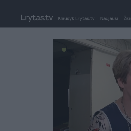
Klausyk Lrytas.tv
Naujausi
Žiū
Paremkite Ukrainą