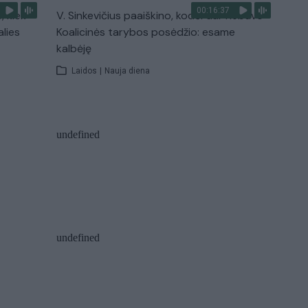
00:16:37
, kiek
V. Sinkevičius paaiškino, kodėl dar nebuvo
alies
Koalicinės tarybos posėdžio: esame
kalbėję
Laidos
|
Nauja diena