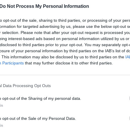
 todėl, kad
parduotuvė
prekiauja alkoholiu.
jau
Do Not Process My Personal Information
Pru
a tokioms
parduotuvėms
kompensacijos,
iš Ekonomikos ir inovacijų, darbo ir socialinės
to opt-out of the sale, sharing to third parties, or processing of your per
formation for targeted advertising by us, please use the below opt-out s
r selection. Please note that after your opt-out request is processed y
eing interest-based ads based on personal information utilized by us or
disclosed to third parties prior to your opt-out. You may separately opt-
s
parduotuvė
Bankrotas
karantinas
losure of your personal information by third parties on the IAB’s list of
. This information may also be disclosed by us to third parties on the
IA
ris
Participants
that may further disclose it to other third parties.
l Data Processing Opt Outs
Visi įrašai
o opt-out of the Sharing of my personal data.
In
0:57
00:42:12
aigsime
Karšta A. Kasparavičiaus ir Ž Pavilionio
o opt-out of the Sale of my Personal Data.
diskusija: Rusija – Europos šeimos narė?
In