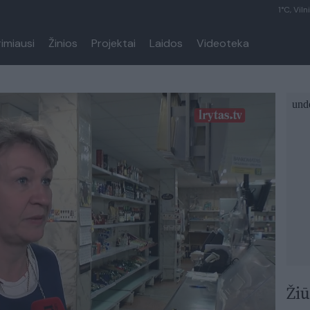
1°C, Viln
rimiausi
Žinios
Projektai
Laidos
Videoteka
Žiū