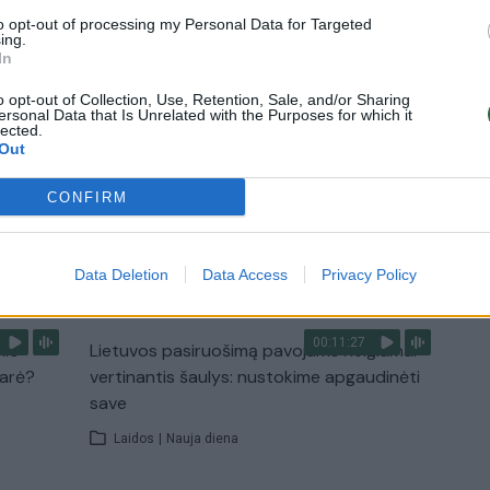
Laidos
|
Lietuva tiesiogiai
to opt-out of processing my Personal Data for Targeted
ing.
In
2:33
00:04:00
dens
Kuprines pasvėrę specialistai įspėja apie
o opt-out of Collection, Use, Retention, Sale, and/or Sharing
e:
pavojingą įprotį: tą daro daugiau nei pusė
ersonal Data that Is Unrelated with the Purposes for which it
lected.
pradinukų
Out
Žinios
|
Lietuvos diena
CONFIRM
TV
Visi įrašai
Data Deletion
Data Access
Privacy Policy
00:11:27
nio
Lietuvos pasiruošimą pavojams neigiamai
narė?
vertinantis šaulys: nustokime apgaudinėti
save
Laidos
|
Nauja diena