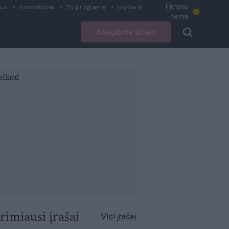
Ekrano
ius
Horoskopai
TV programa
Lrytas.lt
tema
Atsiųskite video
rimiausi įrašai
Visi įrašai