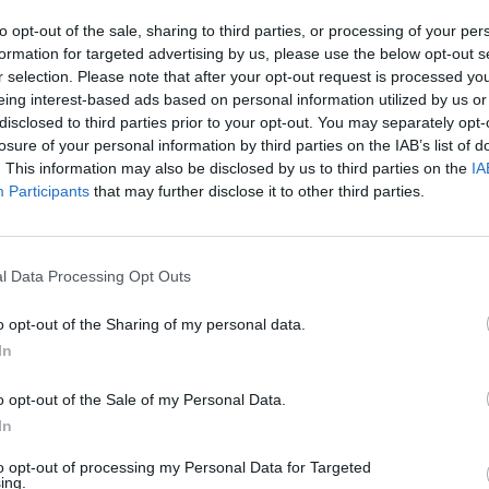
ų produktų.
aut
to opt-out of the sale, sharing to third parties, or processing of your per
formation for targeted advertising by us, please use the below opt-out s
r selection. Please note that after your opt-out request is processed y
biotechnologijos
Ekologija
eing interest-based ads based on personal information utilized by us or
disclosed to third parties prior to your opt-out. You may separately opt-
is
losure of your personal information by third parties on the IAB’s list of
. This information may also be disclosed by us to third parties on the
IA
Participants
that may further disclose it to other third parties.
Visi įrašai
l Data Processing Opt Outs
o opt-out of the Sharing of my personal data.
0:57
00:42:12
aigsime
Karšta A. Kasparavičiaus ir Ž Pavilionio
In
diskusija: Rusija – Europos šeimos narė?
o opt-out of the Sale of my Personal Data.
Laidos
|
Lietuva tiesiogiai
In
to opt-out of processing my Personal Data for Targeted
2:33
00:04:00
dens
Kuprines pasvėrę specialistai įspėja apie
ing.