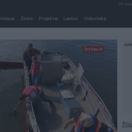
1°C, Viln
rimiausi
Žinios
Projektai
Laidos
Videoteka
Žiū