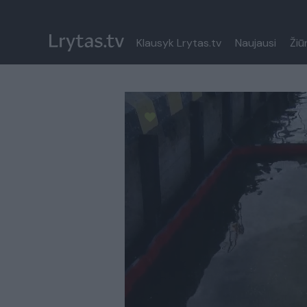
Klausyk Lrytas.tv
Naujausi
Žiū
Paremkite Ukrainą