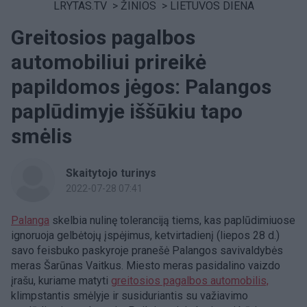
LRYTAS.TV
>
ŽINIOS
>
LIETUVOS DIENA
Greitosios pagalbos
automobiliui prireikė
papildomos jėgos: Palangos
paplūdimyje iššūkiu tapo
smėlis
Skaitytojo turinys
2022-07-28 07:41
Palanga
skelbia nulinę toleranciją tiems, kas paplūdimiuose
ignoruoja gelbėtojų įspėjimus, ketvirtadienį (liepos 28 d.)
savo feisbuko paskyroje pranešė Palangos savivaldybės
meras Šarūnas Vaitkus. Miesto meras pasidalino vaizdo
įrašu, kuriame matyti
greitosios pagalbos automobilis,
klimpstantis smėlyje ir susiduriantis su važiavimo