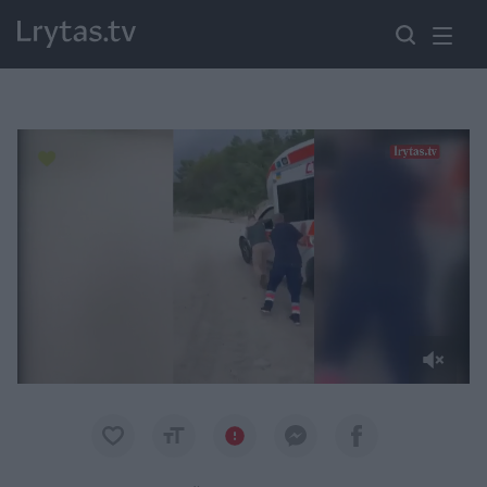
Paremkite Ukrainą