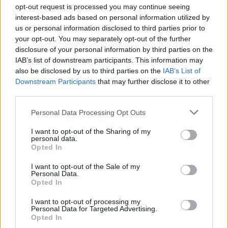
opt-out request is processed you may continue seeing
interest-based ads based on personal information utilized by
Visi įrašai
us or personal information disclosed to third parties prior to
your opt-out. You may separately opt-out of the further
disclosure of your personal information by third parties on the
IAB’s list of downstream participants. This information may
Žiūrimiausi įrašai
also be disclosed by us to third parties on the
IAB’s List of
Downstream Participants
that may further disclose it to other
third parties.
00:00:49
Pateikė daugiau detalių apie iš tėvų paimtus šešis
Personal Data Processing Opt Outs
vaikus: jiems kilusi grėsmė
I want to opt-out of the Sharing of my
personal data.
Žinios
|
Lietuvos diena
Opted In
I want to opt-out of the Sale of my
Personal Data.
00:00:30
Vaizdai iš tragiškos avarijos Vilniaus r.: dviejų moterų ir
Opted In
vaiko gyvybių išgelbėti nepavyko
I want to opt-out of processing my
Žinios
|
Lietuvos diena
Personal Data for Targeted Advertising.
Opted In