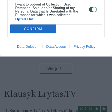
I want to opt-out of Collection, Use,
00:00:59
Nufilmavo, kaip patvino Vilniaus Vakarinis aplinkkelis:
Retention, Sale, and/or Sharing of my
Personal Data that Is Unrelated with the
vaizdas pribloškia
Purposes for which it was collected.
Opted Out
Žinios
|
Lietuvos diena
CONFIRM
00:02:01
„Pagarba pirmajai premjerei“: pasidalijo jautriais
prisiminimais apie Kazimierą Prunskienę
Data Deletion
Data Access
Privacy Policy
Žinios
|
Lietuvos diena
Visi įrašai
Klausyk Lrytas.TV
00:41:28
L. Kontrimas, A. Lašas, A. Lyberytė: ko nesupranta