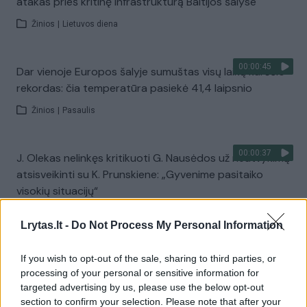
atakas prieš kritinę infrastruktūrą Baltijos šalyse
Žinios
|
Lietuvos diena
00:00:45
Dar vienoje Europos šalyje sumuštas visų laikų karščio
rekordas: čia temperatūra pasiekė 41,4 laipsnio
Žinios
|
Pasaulis
00:00:37
J. Olekas nelinkęs kritikuoti G. Nausėdos už neatvykimą
atsisveikinti su K. Prunskiene: „Gyvenime pasitaiko
visokių situacijų“
Žinios
|
Lietuvos diena
Lrytas.lt -
Do Not Process My Personal Information
00:41:28
If you wish to opt-out of the sale, sharing to third parties, or
L. Kontrimas, A. Lašas, A. Lyberytė: ko nesupranta
processing of your personal or sensitive information for
Mindaugas Sinkevičius?
targeted advertising by us, please use the below opt-out
Laidos
|
Lietuva tiesiogiai
section to confirm your selection. Please note that after your