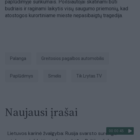
paplūdimyje sunkumais. Poilsiautojai skatinami būti
budriais ir raginami laikytis visų saugumo priemonių, kad
atostogos kurortiniame mieste nepasibaigtų tragedija.
Palanga
greitosios pagalbos automobilis
Paplūdimys
smėlis
tik Lrytas.TV
Naujausi įrašai
00:00:45
Lietuvos karinė žvalgyba: Rusija svarsto surengti