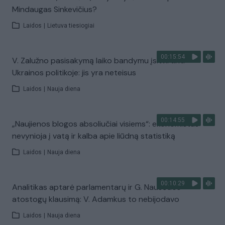
Mindaugas Sinkevičius?
Laidos
|
Lietuva tiesiogiai
00:15:54
V. Zalužno pasisakymą laiko bandymu įsitvirtinti
Ukrainos politikoje: jis yra neteisus
Laidos
|
Nauja diena
00:14:55
„Naujienos blogos absoliučiai visiems“: ekonomistas
nevynioja į vatą ir kalba apie liūdną statistiką
Laidos
|
Nauja diena
00:10:29
Analitikas aptarė parlamentarų ir G. Nausėdos
atostogų klausimą: V. Adamkus to nebijodavo
Laidos
|
Nauja diena