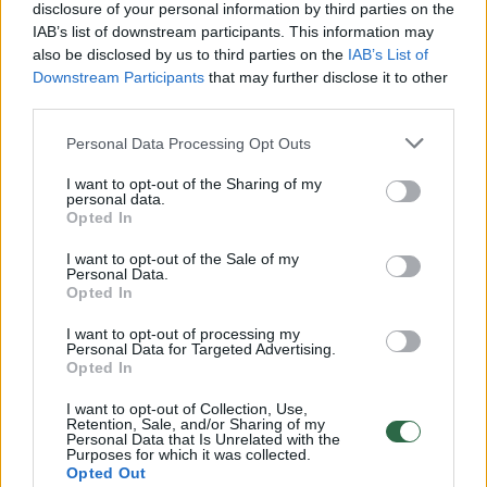
disclosure of your personal information by third parties on the
IAB’s list of downstream participants. This information may
00:00:30
Vaizdai iš tragiškos avarijos Vilniaus r.: dviejų moterų ir
also be disclosed by us to third parties on the
IAB’s List of
vaiko gyvybių išgelbėti nepavyko
Downstream Participants
that may further disclose it to other
third parties.
Žinios
|
Lietuvos diena
Personal Data Processing Opt Outs
00:00:57
Savaitės vidurys nusimato karštas: temperatūra kils iki
I want to opt-out of the Sharing of my
personal data.
32 laipsnių šilumos
Opted In
Žinios
|
Orai
I want to opt-out of the Sale of my
Personal Data.
Opted In
00:15:54
V. Zalužno pasisakymą laiko bandymu įsitvirtinti
I want to opt-out of processing my
Ukrainos politikoje: jis yra neteisus
Personal Data for Targeted Advertising.
Opted In
Laidos
|
Nauja diena
I want to opt-out of Collection, Use,
Retention, Sale, and/or Sharing of my
Personal Data that Is Unrelated with the
00:00:59
Purposes for which it was collected.
Nufilmavo, kaip patvino Vilniaus Vakarinis aplinkkelis:
Opted Out
vaizdas pribloškia