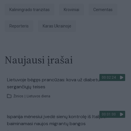
Kaliningrado tranzitas
kroviniai
cementas
Reporteris
karas Ukrainoje
Naujausi įrašai
00:02:24
Lietuvoje bėgęs prancūzas: kova už diabetu
sergančiųjų teises
Žinios
|
Lietuvos diena
00:01:00
Ispanija mėnesiui įvedė sienų kontrolę iš Italijos:
baiminamasi naujos migrantų bangos