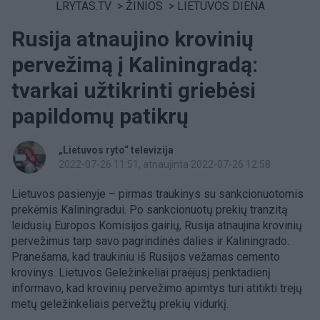
LRYTAS.TV
>
ŽINIOS
>
LIETUVOS DIENA
Rusija atnaujino krovinių
pervežimą į Kaliningradą:
tvarkai užtikrinti griebėsi
papildomų patikrų
„Lietuvos ryto“ televizija
2022-07-26 11:51
, atnaujinta 2022-07-26 12:58
Lietuvos pasienyje – pirmas traukinys su sankcionuotomis
prekėmis Kaliningradui.
Po sankcionuotų prekių tranzitą
leidusių Europos Komisijos gairių, Rusija atnaujina krovinių
pervežimus tarp savo pagrindinės dalies ir Kaliningrado.
Pranešama, kad traukiniu iš Rusijos vežamas cemento
krovinys.
Lietuvos Geležinkeliai praėjusį penktadienį
informavo, kad krovinių pervežimo apimtys turi atitikti trejų
metų geležinkeliais pervežtų prekių vidurkį.