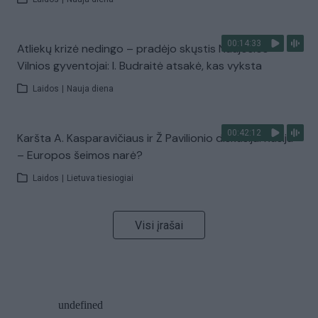
00:14:33
Atliekų krizė nedingo – pradėjo skųstis Naujosios
Vilnios gyventojai: I. Budraitė atsakė, kas vyksta
Laidos
|
Nauja diena
00:42:12
Karšta A. Kasparavičiaus ir Ž Pavilionio diskusija: Rusija
– Europos šeimos narė?
Laidos
|
Lietuva tiesiogiai
Visi įrašai