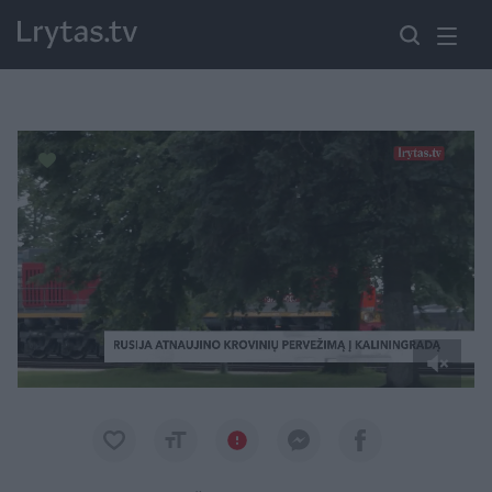
Paremkite Ukrainą