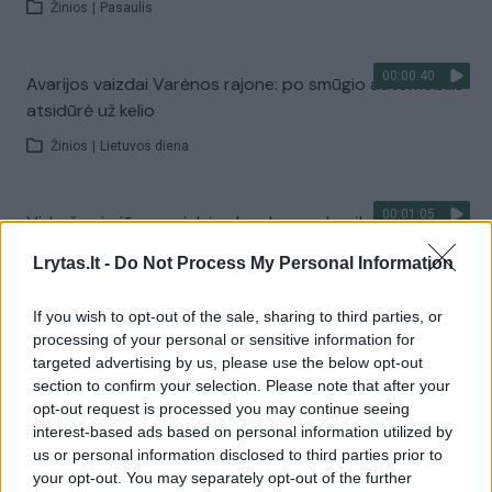
Žinios
|
Pasaulis
00:00:40
Avarijos vaizdai Varėnos rajone: po smūgio automobilis
atsidūrė už kelio
Žinios
|
Lietuvos diena
00:01:05
Viduržemio jūra pasiekė rekordą: vanduo įkaito iki 33
laipsnių
Lrytas.lt -
Do Not Process My Personal Information
Žinios
|
Pasaulis
If you wish to opt-out of the sale, sharing to third parties, or
processing of your personal or sensitive information for
Visi įrašai
targeted advertising by us, please use the below opt-out
section to confirm your selection. Please note that after your
opt-out request is processed you may continue seeing
interest-based ads based on personal information utilized by
Žiūrimiausi įrašai
us or personal information disclosed to third parties prior to
your opt-out. You may separately opt-out of the further