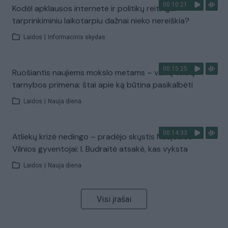
00:10:21
Kodėl apklausos internete ir politikų reitingai
tarprinkiminiu laikotarpiu dažnai nieko nereiškia?
Laidos
|
Informacinis skydas
00:15:25
Ruošiantis naujiems mokslo metams – vaikų teisių
tarnybos primena: štai apie ką būtina pasikalbėti
Laidos
|
Nauja diena
00:14:33
Atliekų krizė nedingo – pradėjo skųstis Naujosios
Vilnios gyventojai: I. Budraitė atsakė, kas vyksta
Laidos
|
Nauja diena
Visi įrašai