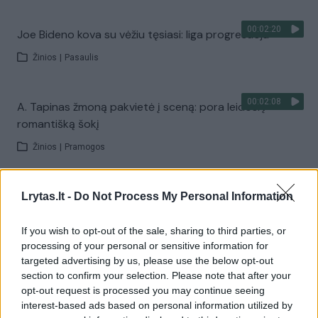
00:02:20
Joe Bideno kova su vėžiu tęsiasi: liga progresuoja
Žinios
|
Pasaulis
00:02:08
A. Tapinas žmoną pakvietė į sceną: pora leidosi į
romantišką šokį
Žinios
|
Pramogos
00:22:28
„Sodas ir daržas“ laidoje – veiksmingas būdas
Lrytas.lt -
Do Not Process My Personal Information
atsikratyti kurklių
If you wish to opt-out of the sale, sharing to third parties, or
Laidos
|
Sodas ir daržas
processing of your personal or sensitive information for
targeted advertising by us, please use the below opt-out
section to confirm your selection. Please note that after your
Visi įrašai
opt-out request is processed you may continue seeing
interest-based ads based on personal information utilized by