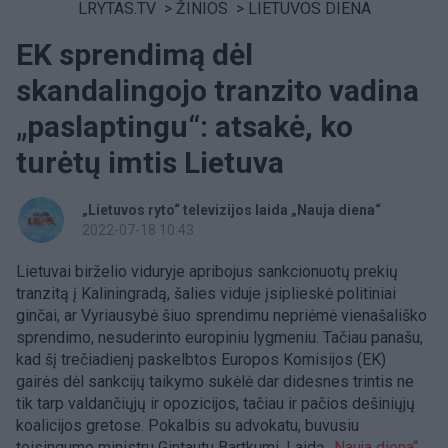
LRYTAS.TV
>
ŽINIOS
>
LIETUVOS DIENA
EK sprendimą dėl
skandalingojo tranzito vadina
„paslaptingu“: atsakė, ko
turėtų imtis Lietuva
„Lietuvos ryto“ televizijos laida „Nauja diena“
2022-07-18 10:43
Lietuvai birželio viduryje apribojus sankcionuotų prekių
tranzitą į Kaliningradą, šalies viduje įsiplieskė politiniai
ginčai, ar Vyriausybė šiuo sprendimu nepriėmė vienašališko
sprendimo, nesuderinto europiniu lygmeniu. Tačiau panašu,
kad šį trečiadienį paskelbtos Europos Komisijos (EK)
gairės dėl sankcijų taikymo sukėlė dar didesnes trintis ne
tik tarp valdančiųjų ir opozicijos, tačiau ir pačios dešiniųjų
koalicijos gretose. Pokalbis su advokatu, buvusiu
teisingumo ministru Gintautu Bartkumi. Laidą
„Nauja diena“