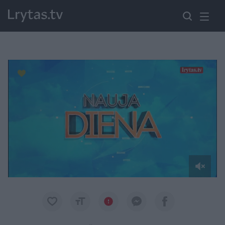
Paremkite Ukrainą