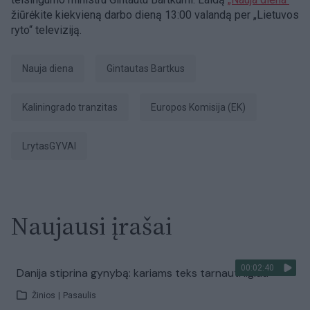
žiūrėkite kiekvieną darbo dieną 13:00 valandą per „Lietuvos
ryto“ televiziją.
Nauja diena
Gintautas Bartkus
Kaliningrado tranzitas
Europos Komisija (EK)
LrytasGYVAI
Naujausi įrašai
00:02:40
Danija stiprina gynybą: kariams teks tarnauti ilgiau
Žinios
|
Pasaulis