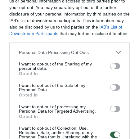
us or personal information disclosed to third parties prior to
your opt-out. You may separately opt-out of the further
Žiūrimiausi įrašai
disclosure of your personal information by third parties on the
IAB’s list of downstream participants. This information may
also be disclosed by us to third parties on the
IAB’s List of
Downstream Participants
that may further disclose it to other
00:00:30
Vaizdai iš tragiškos avarijos Vilniaus r.: dviejų moterų ir
third parties.
vaiko gyvybių išgelbėti nepavyko
Personal Data Processing Opt Outs
Žinios
|
Lietuvos diena
I want to opt-out of the Sharing of my
personal data.
Opted In
00:00:57
Savaitės vidurys nusimato karštas: temperatūra kils iki
32 laipsnių šilumos
I want to opt-out of the Sale of my
Personal Data.
Žinios
|
Orai
Opted In
I want to opt-out of processing my
Personal Data for Targeted Advertising.
00:15:54
V. Zalužno pasisakymą laiko bandymu įsitvirtinti
Opted In
Ukrainos politikoje: jis yra neteisus
I want to opt-out of Collection, Use,
Retention, Sale, and/or Sharing of my
Laidos
|
Nauja diena
Personal Data that Is Unrelated with the