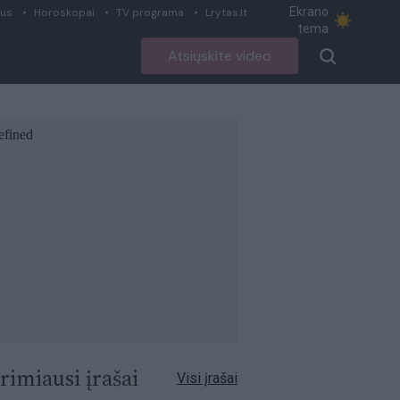
Ekrano
ius
Horoskopai
TV programa
Lrytas.lt
tema
Atsiųskite video
rimiausi įrašai
Visi įrašai