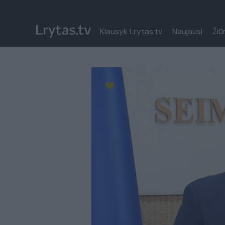
Klausyk Lrytas.tv
Naujausi
Žiū
Paremkite Ukrainą