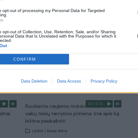
Žinios
|
Lietuvos diena
to opt-out of processing my Personal Data for Targeted
ing.
In
0:29
00:02:08
mas
Aukštaitijos pučiamųjų orkestras
o opt-out of Collection, Use, Retention, Sale, and/or Sharing
ersonal Data that Is Unrelated with the Purposes for which it
3
Nyderlanduose apgynė čempionų vardą
lected.
Out
Žinios
|
Lietuvos diena
CONFIRM
TV
Data Deletion
Data Access
Privacy Policy
Visi įrašai
00:15:25
ų
Ruošiantis naujiems mokslo metams –
ažnai
vaikų teisių tarnybos primena: štai apie ką
būtina pasikalbėti
Laidos
|
Nauja diena