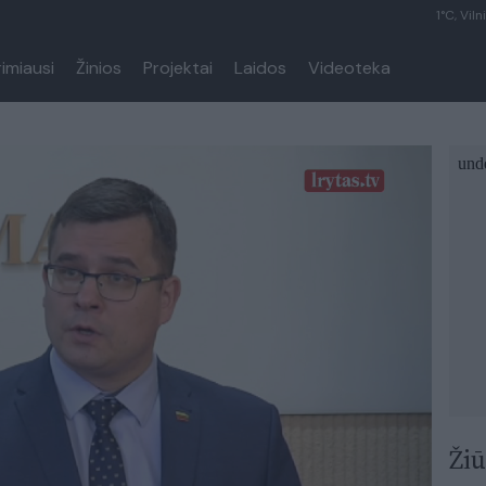
1°C, Viln
rimiausi
Žinios
Projektai
Laidos
Videoteka
Žiū