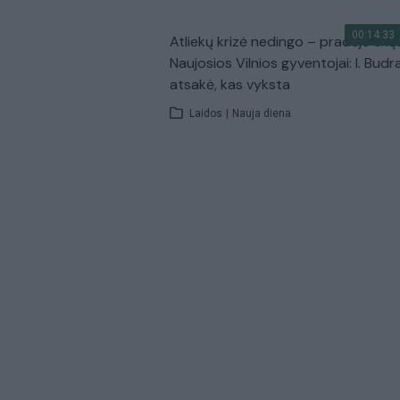
00:14:33
Atliekų krizė nedingo – pradėjo skų
Naujosios Vilnios gyventojai: I. Budr
atsakė, kas vyksta
Laidos
|
Nauja diena