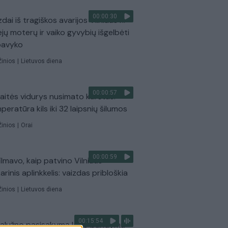
00:00:30
dai iš tragiškos avarijos Vilniaus r.:
ejų moterų ir vaiko gyvybių išgelbėti
pavyko
Žinios
|
Lietuvos diena
00:00:57
aitės vidurys nusimato karštas:
peratūra kils iki 32 laipsnių šilumos
Žinios
|
Orai
00:00:59
ilmavo, kaip patvino Vilniaus
arinis aplinkkelis: vaizdas pribloškia
Žinios
|
Lietuvos diena
00:15:54
Zalužno pasisakymą laiko bandymu