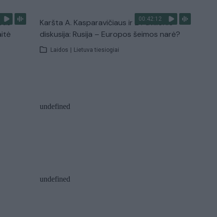
00:42:12
stis
Karšta A. Kasparavičiaus ir Ž Pavilionio
aitė
diskusija: Rusija – Europos šeimos narė?
Laidos
|
Lietuva tiesiogiai