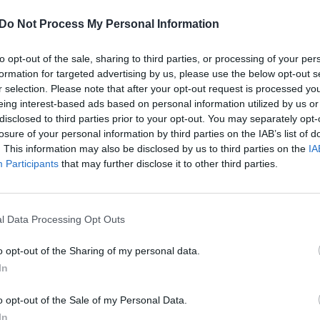
 karą Ukrainoje, Vyriausybė su visų partijų
įsit
Do Not Process My Personal Information
net
susitarimo dėl gynybos įgyvendinimą.
to opt-out of the sale, sharing to third parties, or processing of your per
formation for targeted advertising by us, please use the below opt-out s
r selection. Please note that after your opt-out request is processed y
eing interest-based ads based on personal information utilized by us or
ies gynyba
šauktinių kariuomenė
disclosed to third parties prior to your opt-out. You may separately opt-
losure of your personal information by third parties on the IAB’s list of
. This information may also be disclosed by us to third parties on the
IA
karas Ukrainoje
Participants
that may further disclose it to other third parties.
l Data Processing Opt Outs
Visi įrašai
o opt-out of the Sharing of my personal data.
In
2:40
00:03:52
mai –
Liūdna vyresnio amžiaus dirbančiųjų
nenori:
kasdienybė – priekabiavimas, patyčios ir
o opt-out of the Sale of my Personal Data.
užgaulūs įvardžiai
In