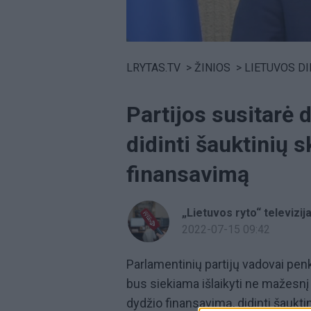
Volume
0%
LRYTAS.TV
>
ŽINIOS
>
LIETUVOS D
Partijos susitarė 
didinti šauktinių sk
finansavimą
„Lietuvos ryto“ televizij
2022-07-15 09:42
Parlamentinių partijų vadovai pen
bus siekiama išlaikyti ne mažesnį
dydžio finansavimą, didinti šaukt