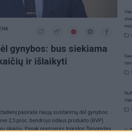
Vaiz
dvi
ne
IENA
dėl gynybos: bus siekiama
Sav
aičių ir išlaikyti
tem
a
Nuf
Vak
ktadienį pasirašė naują susitarimą dėl gynybos:
 nei 2,5 proc. bendrojo vidaus produkto (BVP)
inių skaičių. Pasak premjerės Ingridos Šimonytės,
V. 