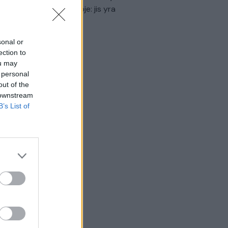
virtinti Ukrainos politikoje: jis yra
eisus
Laidos
|
Nauja diena
sonal or
ection to
ou may
 personal
out of the
 downstream
B’s List of