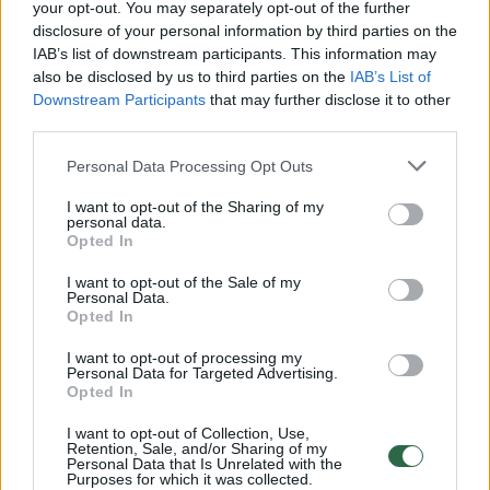
Žiūrimiausi įrašai
your opt-out. You may separately opt-out of the further
disclosure of your personal information by third parties on the
IAB’s list of downstream participants. This information may
also be disclosed by us to third parties on the
IAB’s List of
00:00:30
Vaizdai iš tragiškos avarijos Vilniaus r.: dviejų moterų ir
Downstream Participants
that may further disclose it to other
vaiko gyvybių išgelbėti nepavyko
third parties.
Žinios
|
Lietuvos diena
Personal Data Processing Opt Outs
I want to opt-out of the Sharing of my
personal data.
00:00:57
Savaitės vidurys nusimato karštas: temperatūra kils iki
Opted In
32 laipsnių šilumos
I want to opt-out of the Sale of my
Žinios
|
Orai
Personal Data.
Opted In
I want to opt-out of processing my
00:15:54
V. Zalužno pasisakymą laiko bandymu įsitvirtinti
Personal Data for Targeted Advertising.
Ukrainos politikoje: jis yra neteisus
Opted In
Laidos
|
Nauja diena
I want to opt-out of Collection, Use,
Retention, Sale, and/or Sharing of my
Personal Data that Is Unrelated with the
Purposes for which it was collected.