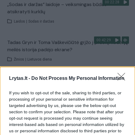
00:22:28
„Sodas ir daržas“ laidoje – veiksmingas būdas
atsikratyti kurklių
Laidos
|
Sodas ir daržas
00:42:29
Tadas Gryn ir Toma Vaškevičiūtė grįžo į praeitį: kodėl jų
meilės istorija padėjo ekrane?
Žinios
|
Lietuvos diena
Lrytas.lt -
Do Not Process My Personal Information
00:21:19
„Žinios“ 2026-08-08
Laidos
|
Žinios
If you wish to opt-out of the sale, sharing to third parties, or
processing of your personal or sensitive information for
targeted advertising by us, please use the below opt-out
Visi įrašai
section to confirm your selection. Please note that after your
opt-out request is processed you may continue seeing
interest-based ads based on personal information utilized by
us or personal information disclosed to third parties prior to