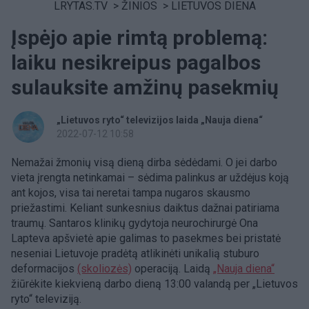
LRYTAS.TV
>
ŽINIOS
>
LIETUVOS DIENA
Įspėjo apie rimtą problemą:
laiku nesikreipus pagalbos
sulauksite amžinų pasekmių
„Lietuvos ryto“ televizijos laida „Nauja diena“
2022-07-12 10:58
Nemažai žmonių visą dieną dirba sėdėdami. O jei darbo
vieta įrengta netinkamai – sėdima palinkus ar uždėjus koją
ant kojos, visa tai neretai tampa nugaros skausmo
priežastimi. Keliant sunkesnius daiktus dažnai patiriama
traumų. Santaros klinikų gydytoja neurochirurgė Ona
Lapteva apšvietė apie galimas to pasekmes bei pristatė
neseniai Lietuvoje pradėtą atlikinėti unikalią stuburo
deformacijos
(skoliozės)
operaciją. Laidą
„Nauja diena“
žiūrėkite kiekvieną darbo dieną 13:00 valandą per „Lietuvos
ryto“ televiziją.