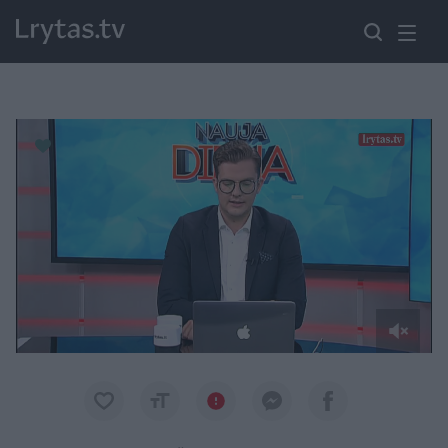
Paremkite Ukrainą