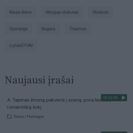
Nauja diena
iškrypęs stuburas
skoliozė
operacija
nugara
traumos
LrytasGYVAI
Naujausi įrašai
00:02:08
A. Tapinas žmoną pakvietė į sceną: pora leidosi į
romantišką šokį
Žinios
|
Pramogos