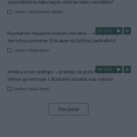
tarprinkiminiu laikotarpiu dažnai nieko nereiškia?
Laidos
|
Informacinis skydas
00:15:25
Ruošiantis naujiems mokslo metams – vaikų teisių
tarnybos primena: štai apie ką būtina pasikalbėti
Laidos
|
Nauja diena
00:14:33
Atliekų krizė nedingo – pradėjo skųstis Naujosios
Vilnios gyventojai: I. Budraitė atsakė, kas vyksta
Laidos
|
Nauja diena
Visi įrašai