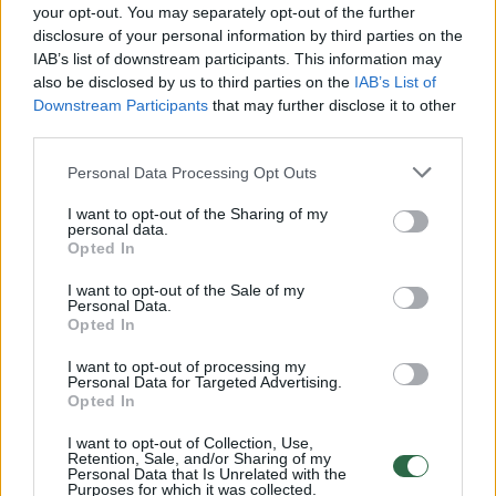
Žiūrimiausi įrašai
your opt-out. You may separately opt-out of the further
disclosure of your personal information by third parties on the
IAB’s list of downstream participants. This information may
also be disclosed by us to third parties on the
IAB’s List of
00:00:49
Pateikė daugiau detalių apie iš tėvų paimtus šešis
Downstream Participants
that may further disclose it to other
vaikus: jiems kilusi grėsmė
third parties.
Žinios
|
Lietuvos diena
Personal Data Processing Opt Outs
I want to opt-out of the Sharing of my
personal data.
00:00:30
Vaizdai iš tragiškos avarijos Vilniaus r.: dviejų moterų ir
Opted In
vaiko gyvybių išgelbėti nepavyko
I want to opt-out of the Sale of my
Žinios
Personal Data.
|
Lietuvos diena
Opted In
I want to opt-out of processing my
00:00:57
Savaitės vidurys nusimato karštas: temperatūra kils iki
Personal Data for Targeted Advertising.
Opted In
32 laipsnių šilumos
I want to opt-out of Collection, Use,
Žinios
|
Orai
Retention, Sale, and/or Sharing of my
Personal Data that Is Unrelated with the
Purposes for which it was collected.