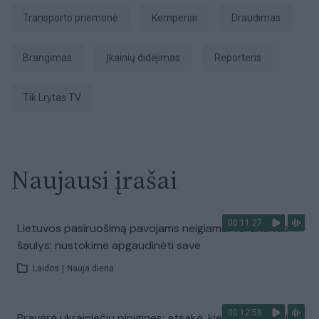
transporto priemonė
kemperiai
Draudimas
brangimas
įkainių didėjimas
Reporteris
tik Lrytas.TV
Naujausi įrašai
00:11:27
Lietuvos pasiruošimą pavojams neigiamai vertinantis
šaulys: nustokime apgaudinėti save
Laidos
|
Nauja diena
00:12:58
Pravėrė ukrainiečių pinigines: atsakė, kiek vidutiniškai