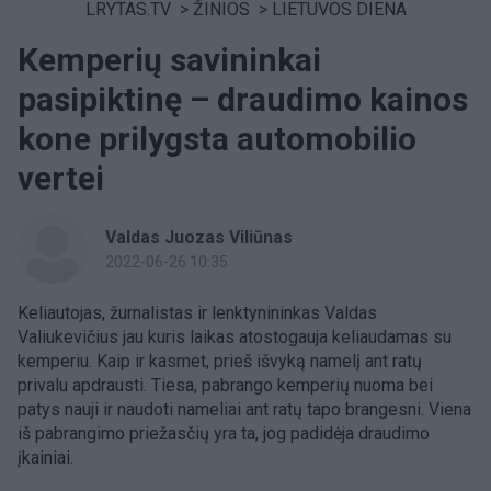
LRYTAS.TV
>
ŽINIOS
>
LIETUVOS DIENA
Kemperių savininkai
pasipiktinę – draudimo kainos
kone prilygsta automobilio
vertei
Valdas Juozas Viliūnas
2022-06-26 10:35
Keliautojas, žurnalistas ir lenktynininkas Valdas
Valiukevičius jau kuris laikas atostogauja keliaudamas su
kemperiu. Kaip ir kasmet, prieš išvyką namelį ant ratų
privalu apdrausti. Tiesa, pabrango kemperių nuoma bei
patys nauji ir naudoti nameliai ant ratų tapo brangesni. Viena
iš pabrangimo priežasčių yra ta, jog padidėja draudimo
įkainiai.