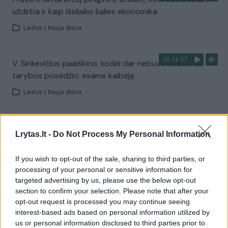
uždirba ir kaip išsilaiko šalies ekonomika
Laidos
|
Nauja diena
00:16:37
V. Sinkevičius paaiškino, kodėl dar nebuvo Koalicinės
tarybos posėdžio: esame kalbėję
Laidos
|
Nauja diena
00:01:31
Pamatykite atsisveikinimo su K. Prunskiene akimirkas:
Lrytas.lt -
Do Not Process My Personal Information
amžinojo poilsio ji atguls Antakalnio kapinėse
Žinios
|
Lietuvos diena
If you wish to opt-out of the sale, sharing to third parties, or
processing of your personal or sensitive information for
targeted advertising by us, please use the below opt-out
Visi įrašai
section to confirm your selection. Please note that after your
opt-out request is processed you may continue seeing
interest-based ads based on personal information utilized by
us or personal information disclosed to third parties prior to