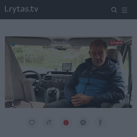
Paremkite Ukrainą