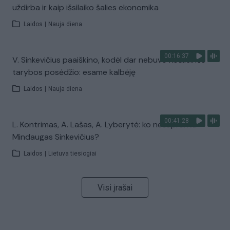
uždirba ir kaip išsilaiko šalies ekonomika
Laidos
|
Nauja diena
00:16:37
V. Sinkevičius paaiškino, kodėl dar nebuvo Koalicinės
tarybos posėdžio: esame kalbėję
Laidos
|
Nauja diena
00:41:28
L. Kontrimas, A. Lašas, A. Lyberytė: ko nesupranta
Mindaugas Sinkevičius?
Laidos
|
Lietuva tiesiogiai
Visi įrašai