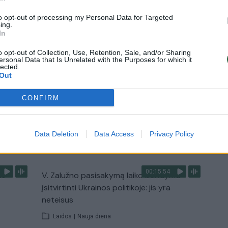
Žinios
|
Lietuvos diena
to opt-out of processing my Personal Data for Targeted
ing.
In
3:01
00:03:41
ijos
Mėsainių mėgėjus kviečia nepražiopsoti
o opt-out of Collection, Use, Retention, Sale, and/or Sharing
ersonal Data that Is Unrelated with the Purposes for which it
ojektui
festivalio Vilniuje: atskleidė populiariausią
lected.
paruošimo būdą
Out
Žinios
|
Lietuvos diena
CONFIRM
TV
Data Deletion
Data Access
Privacy Policy
Visi įrašai
00:15:54
ko
V. Zalužno pasisakymą laiko bandymu
įsitvirtinti Ukrainos politikoje: jis yra
neteisus
Laidos
|
Nauja diena