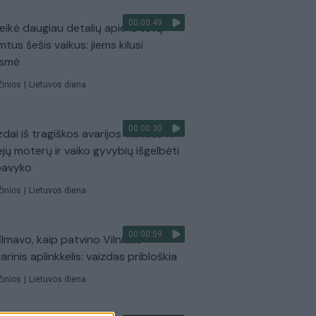
00:00:49
eikė daugiau detalių apie iš tėvų
mtus šešis vaikus: jiems kilusi
ėsmė
Žinios
|
Lietuvos diena
00:00:30
dai iš tragiškos avarijos Vilniaus r.:
ejų moterų ir vaiko gyvybių išgelbėti
pavyko
Žinios
|
Lietuvos diena
00:00:59
ilmavo, kaip patvino Vilniaus
arinis aplinkkelis: vaizdas pribloškia
Žinios
|
Lietuvos diena