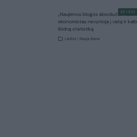
00:14:55
„Naujienos blogos absoliučiai visiem
ekonomistas nevynioja į vatą ir kal
liūdną statistiką
Laidos
|
Nauja diena