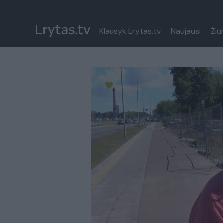
Klausyk Lrytas.tv
Naujausi
Žiū
Paremkite Ukrainą