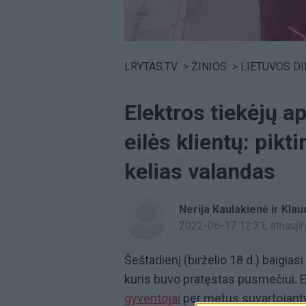
Volume
0%
LRYTAS.TV
>
ŽINIOS
>
LIETUVOS D
Elektros tiekėjų a
eilės klientų: pikt
kelias valandas
Nerija Kaulakienė ir Klau
2022-06-17 12:31
, atnauj
Šeštadienį (birželio 18 d.) baigias
kuris buvo pratęstas pusmečiui. Ele
gyventojai
per metus suvartojantys