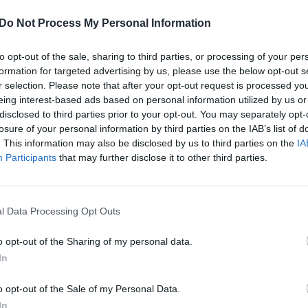
elektros tiekėjo, bus
teikiama garantinio energijos
„Pa
Do Not Process My Personal Information
jau
au tai kainuos ketvirtadaliu brangiau.
Elektros
Pru
ės klientų: piktinasi, kad už durų stovi po kelias
to opt-out of the sale, sharing to third parties, or processing of your per
formation for targeted advertising by us, please use the below opt-out s
r selection. Please note that after your opt-out request is processed y
eing interest-based ads based on personal information utilized by us or
a
Elektros tinklo paslaugos
gyventojai
disclosed to third parties prior to your opt-out. You may separately opt-
losure of your personal information by third parties on the IAB’s list of
. This information may also be disclosed by us to third parties on the
IA
Participants
that may further disclose it to other third parties.
l Data Processing Opt Outs
Visi įrašai
o opt-out of the Sharing of my personal data.
In
00:05:25
ko
K. Prunskienės brolis prisiminė jaudinančią
akimirką prieš mirtį: „Tai buvo simbolinis
o opt-out of the Sale of my Personal Data.
mūsų pagerbimo ženklas“
In