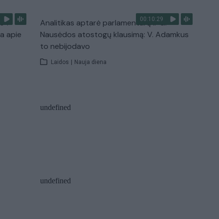
00:10:29
s“:
Analitikas aptarė parlamentarų ir G.
ba apie
Nausėdos atostogų klausimą: V. Adamkus
to nebijodavo
Laidos
|
Nauja diena