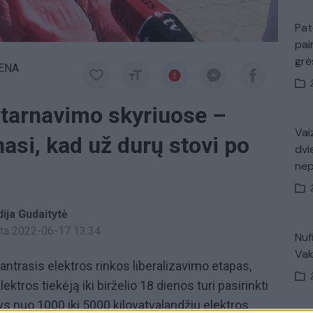
Pat
pai
gr
IENA
ptarnavimo skyriuose –
Vaiz
inasi, kad už durų stovi po
dvi
ne
dija Gudaitytė
inta 2022-06-17 13:34
Nuf
Vak
i antrasis elektros rinkos liberalizavimo etapas,
ktros tiekėją iki birželio 18 dienos turi pasirinkti
 nuo 1000 iki 5000 kilovatvalandžių elektros.