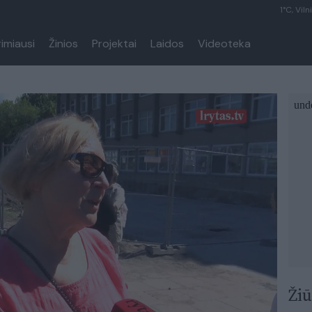
1°C, Viln
rimiausi
Žinios
Projektai
Laidos
Videoteka
Žiū