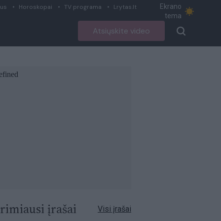
Ekrano
ius
Horoskopai
TV programa
Lrytas.lt
tema
Atsiųskite video
rimiausi įrašai
Visi įrašai