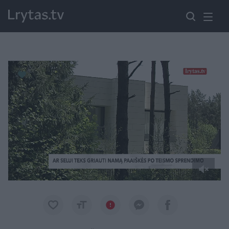
Paremkite Ukrainą