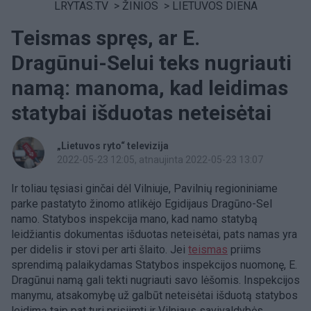
LRYTAS.TV
>
ŽINIOS
>
LIETUVOS DIENA
Teismas spręs, ar E.
Dragūnui-Selui teks nugriauti
namą: manoma, kad leidimas
statybai išduotas neteisėtai
„Lietuvos ryto“ televizija
2022-05-23 12:05
, atnaujinta 2022-05-23 13:07
Ir toliau tęsiasi ginčai dėl Vilniuje, Pavilnių regioniniame
parke pastatyto žinomo atlikėjo Egidijaus Dragūno-Sel
namo. Statybos inspekcija mano, kad namo statybą
leidžiantis dokumentas išduotas neteisėtai, pats namas yra
per didelis ir stovi per arti šlaito. Jei
teismas
priims
sprendimą palaikydamas Statybos inspekcijos nuomonę, E.
Dragūnui namą gali tekti nugriauti savo lėšomis. Inspekcijos
manymu, atsakomybę už galbūt neteisėtai išduotą statybos
leidimą taip pat turi prisiimti ir Vilniaus savivaldybės