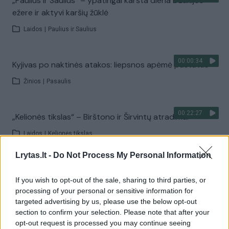
„Paulius ir Saulius“ – ypatingai karšta diena Dzūkijos
ežere ir aktyvi karšių žūklė
Laidos
|
Paulius ir Saulius
00:00:34
Kyjivas po naktinės atakos: liepsnos apėmė pastatus
Žinios
|
Pasaulis
00:22:27
„Kelionės tikslas“ – Birštono ir Širvintų atradimai
Laidos
|
Kelionės tikslas
Lrytas.lt -
Do Not Process My Personal Information
00:21:56
Kai neveikia technologijos: kaip orientuotis, judėti ir
priimti sprendimus krizės metu?
If you wish to opt-out of the sale, sharing to third parties, or
processing of your personal or sensitive information for
Laidos
|
Išlikti rytojui
targeted advertising by us, please use the below opt-out
section to confirm your selection. Please note that after your
opt-out request is processed you may continue seeing