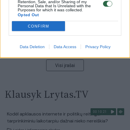
Ukrainos politikoje: jis yra neteisus
Retention, Sale, and/or Sharing of my
Personal Data that Is Unrelated with the
Laidos
Purposes for which it was collected.
|
Nauja diena
Opted Out
CONFIRM
00:00:59
Nufilmavo, kaip patvino Vilniaus Vakarinis aplinkkelis:
vaizdas pribloškia
Žinios
|
Lietuvos diena
Data Deletion
Data Access
Privacy Policy
Visi įrašai
Klausyk Lrytas.TV
00:10:21
Kodėl apklausos internete ir politikų reitingai
tarprinkiminiu laikotarpiu dažnai nieko nereiškia?