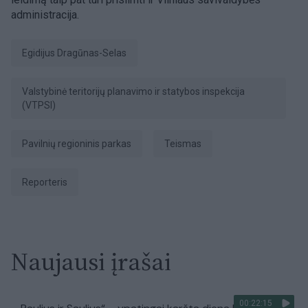
administracija.
Egidijus Dragūnas-Selas
Valstybinė teritorijų planavimo ir statybos inspekcija
(VTPSI)
Pavilnių regioninis parkas
Teismas
Reporteris
Naujausi įrašai
00:22:15