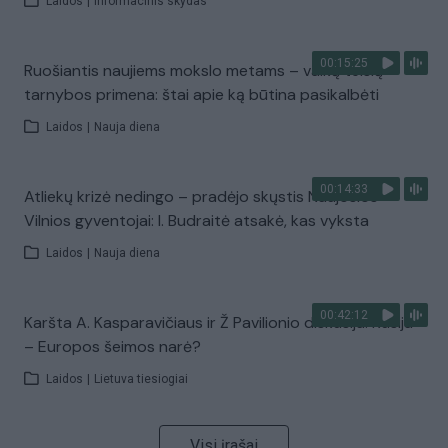
Laidos
|
Informacinis skydas
00:15:25
Ruošiantis naujiems mokslo metams – vaikų teisių
tarnybos primena: štai apie ką būtina pasikalbėti
Laidos
|
Nauja diena
00:14:33
Atliekų krizė nedingo – pradėjo skųstis Naujosios
Vilnios gyventojai: I. Budraitė atsakė, kas vyksta
Laidos
|
Nauja diena
00:42:12
Karšta A. Kasparavičiaus ir Ž Pavilionio diskusija: Rusija
– Europos šeimos narė?
Laidos
|
Lietuva tiesiogiai
Visi įrašai