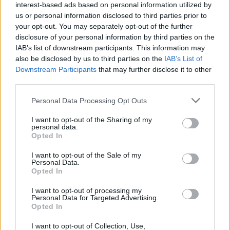
Visi įrašai
interest-based ads based on personal information utilized by
us or personal information disclosed to third parties prior to
your opt-out. You may separately opt-out of the further
disclosure of your personal information by third parties on the
Žiūrimiausi įrašai
IAB’s list of downstream participants. This information may
also be disclosed by us to third parties on the
IAB’s List of
Downstream Participants
that may further disclose it to other
third parties.
00:00:30
Vaizdai iš tragiškos avarijos Vilniaus r.: dviejų moterų ir
vaiko gyvybių išgelbėti nepavyko
Personal Data Processing Opt Outs
Žinios
|
Lietuvos diena
I want to opt-out of the Sharing of my
personal data.
Opted In
00:00:57
Savaitės vidurys nusimato karštas: temperatūra kils iki
I want to opt-out of the Sale of my
Personal Data.
32 laipsnių šilumos
Opted In
Žinios
|
Orai
I want to opt-out of processing my
Personal Data for Targeted Advertising.
Opted In
00:15:54
V. Zalužno pasisakymą laiko bandymu įsitvirtinti
I want to opt-out of Collection, Use,