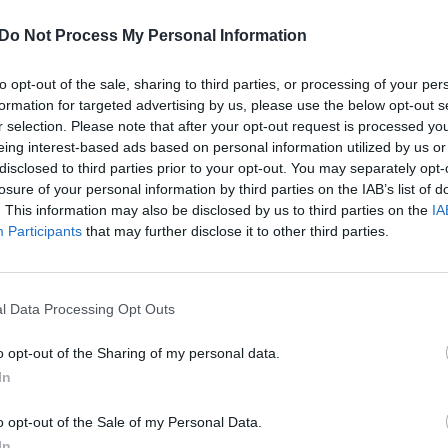
ndemija, įsigaliojęs Mobilumo paketas, kuriame
aut
Do Not Process My Personal Information
omo vairuotojų grąžinimo. Karas Ukrainoje problemą
 transporto sektoriui pasakojo inovacijų ir
to opt-out of the sale, sharing to third parties, or processing of your per
ndrius Burba.
Laidą
„Nauja diena“
žiūrėkite
formation for targeted advertising by us, please use the below opt-out s
 per „Lietuvos ryto“ televiziją.​
r selection. Please note that after your opt-out request is processed y
eing interest-based ads based on personal information utilized by us or
disclosed to third parties prior to your opt-out. You may separately opt-
ija
Andrius Burba
vežėjai
losure of your personal information by third parties on the IAB’s list of
. This information may also be disclosed by us to third parties on the
IA
Participants
that may further disclose it to other third parties.
AI
l Data Processing Opt Outs
o opt-out of the Sharing of my personal data.
Visi įrašai
In
0:44
00:00:57
o opt-out of the Sale of my Personal Data.
auktas
Sinoptikai atsakė, kokiais orais užbaigsime
In