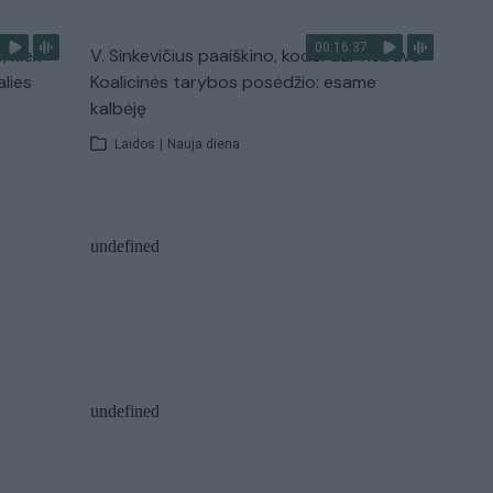
00:16:37
, kiek
V. Sinkevičius paaiškino, kodėl dar nebuvo
alies
Koalicinės tarybos posėdžio: esame
kalbėję
Laidos
|
Nauja diena