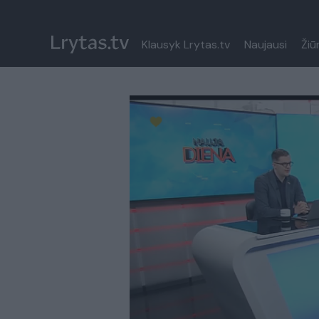
Klausyk Lrytas.tv
Naujausi
Žiū
Paremkite Ukrainą