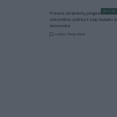
00:12:58
Pravėrė ukrainiečių pinigines: atsakė
vidutiniškai uždirba ir kaip išsilaiko š
ekonomika
Laidos
|
Nauja diena