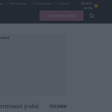
Ekrano
ius
Horoskopai
TV programa
Lrytas.lt
tema
Atsiųskite video
rimiausi įrašai
Visi įrašai