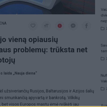
Vaiz
dvi
ne
IENA
ijo vieną opiausių
Sav
aus problemų: trūksta net
tem
otojų
os laida „Nauja diena“
Nuf
Vak
l užsiveriančių Rusijos, Baltarusijos ir Azijos šalių
mi smunkančią apyvartą ir bankrotą. Vilkikų
je, bet visos Europos mastu ėmė ryškėti jau
Avar