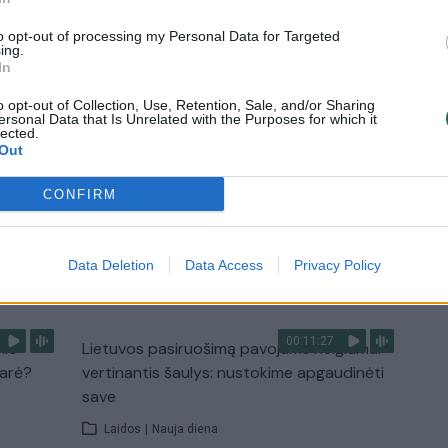
darbo savaitę: karščiai atsitrauks
Žinios
|
Orai
to opt-out of processing my Personal Data for Targeted
ing.
In
00:02:33
nio
Dėl rekordiškai žemo Dunojaus vandens
o opt-out of Collection, Use, Retention, Sale, and/or Sharing
ersonal Data that Is Unrelated with the Purposes for which it
narė?
lygio – griežtos priemonės Vengrijoje:
lected.
turistai įtūžę
Out
Žinios
|
Pasaulis
CONFIRM
TV
Data Deletion
Data Access
Privacy Policy
Visi įrašai
00:11:27
nio
Lietuvos pasiruošimą pavojams neigiamai
narė?
vertinantis šaulys: nustokime apgaudinėti
save
Laidos
|
Nauja diena