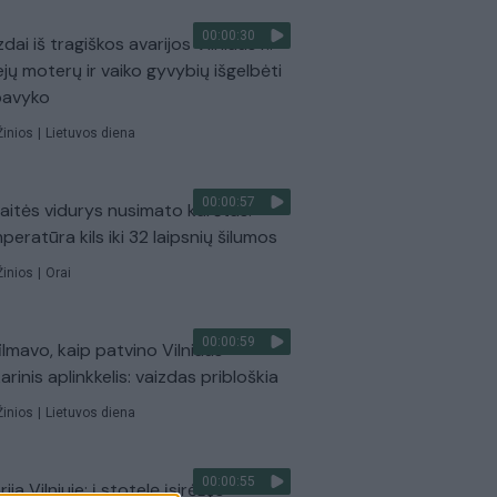
00:00:30
dai iš tragiškos avarijos Vilniaus r.:
ejų moterų ir vaiko gyvybių išgelbėti
pavyko
Žinios
|
Lietuvos diena
00:00:57
aitės vidurys nusimato karštas:
peratūra kils iki 32 laipsnių šilumos
Žinios
|
Orai
00:00:59
ilmavo, kaip patvino Vilniaus
arinis aplinkkelis: vaizdas pribloškia
Žinios
|
Lietuvos diena
00:00:55
ija Vilniuje: į stotelę įsirėžęs