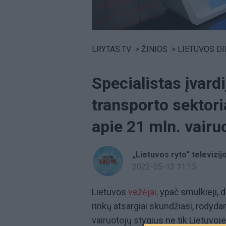
Volume
0%
LRYTAS.TV
>
ŽINIOS
>
LIETUVOS D
Specialistas įvard
transporto sektori
apie 21 mln. vairu
„Lietuvos ryto“ televizij
2022-05-13 11:15
Lietuvos
vežėjai,
ypač smulkieji, dė
rinkų atsargiai skundžiasi, rodyda
vairuotojų stygius ne tik Lietuvo