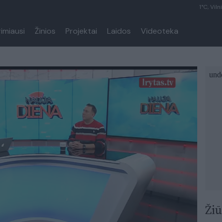
1°C, Viln
rimiausi
Žinios
Projektai
Laidos
Videoteka
Žiū