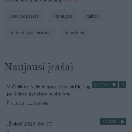
Lietuvos paštas
Paslaugos
Kainos
darbuotojų atleidimas
Reporteris
Naujausi įrašai
00:44:27
V. Čmilytė-Nielsen spaudžia valdžią: ragina skubiai
peržiūrėti gynybos susitarimą
Laidos
|
ELTA savaitė
00:21:16
„Žinios“ 2026-08-09