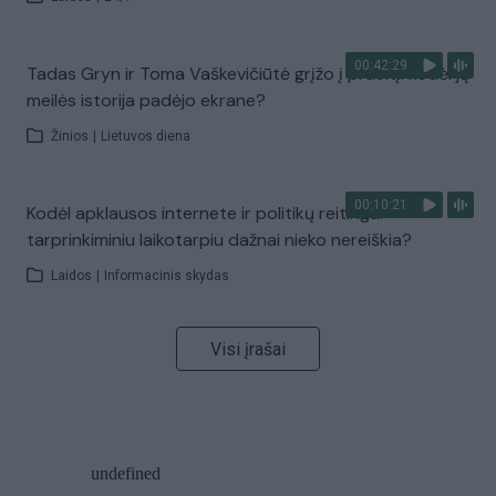
00:42:29
Tadas Gryn ir Toma Vaškevičiūtė grįžo į praeitį: kodėl jų
meilės istorija padėjo ekrane?
Žinios
|
Lietuvos diena
00:10:21
Kodėl apklausos internete ir politikų reitingai
tarprinkiminiu laikotarpiu dažnai nieko nereiškia?
Laidos
|
Informacinis skydas
Visi įrašai