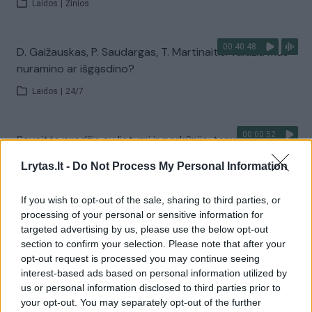
Laidos
|
Žinios
00:40:48
D. Gaižauskas, P. Saudargas, T. Martinaitis: valdžia mus
nuramino ar išgąsdino?
Laidos
|
24/7
00:00:52
Savaitės pradžia su lietumi ir perkūnija: temperatūra
dar sieks 30 laipsnių
Lrytas.lt -
Do Not Process My Personal Information
Žinios
|
Orai
If you wish to opt-out of the sale, sharing to third parties, or
processing of your personal or sensitive information for
Visi įrašai
targeted advertising by us, please use the below opt-out
section to confirm your selection. Please note that after your
opt-out request is processed you may continue seeing
interest-based ads based on personal information utilized by
Žiūrimiausi įrašai
us or personal information disclosed to third parties prior to
your opt-out. You may separately opt-out of the further