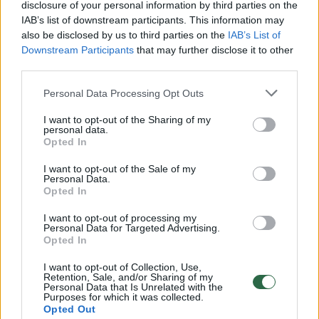
disclosure of your personal information by third parties on the
IAB’s list of downstream participants. This information may
00:00:30
Vaizdai iš tragiškos avarijos Vilniaus r.: dviejų moterų ir
also be disclosed by us to third parties on the
IAB’s List of
vaiko gyvybių išgelbėti nepavyko
Downstream Participants
that may further disclose it to other
third parties.
Žinios
|
Lietuvos diena
Personal Data Processing Opt Outs
00:00:57
Savaitės vidurys nusimato karštas: temperatūra kils iki
I want to opt-out of the Sharing of my
personal data.
32 laipsnių šilumos
Opted In
Žinios
|
Orai
I want to opt-out of the Sale of my
Personal Data.
Opted In
00:15:54
V. Zalužno pasisakymą laiko bandymu įsitvirtinti
I want to opt-out of processing my
Ukrainos politikoje: jis yra neteisus
Personal Data for Targeted Advertising.
Opted In
Laidos
|
Nauja diena
I want to opt-out of Collection, Use,
Retention, Sale, and/or Sharing of my
Personal Data that Is Unrelated with the
00:00:57
Purposes for which it was collected.
Sinoptikai atsakė, kokiais orais užbaigsime darbo
Opted Out
savaitę: karščiai atsitrauks