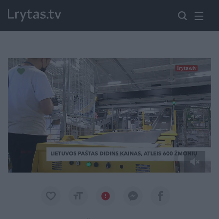
Paremkite Ukrainą