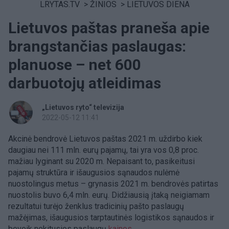
LRYTAS.TV
>
ŽINIOS
>
LIETUVOS DIENA
Lietuvos paštas praneša apie
brangstančias paslaugas:
planuose – net 600
darbuotojų atleidimas
„Lietuvos ryto“ televizija
2022-05-12 11:41
Akcinė bendrovė Lietuvos paštas 2021 m. uždirbo kiek
daugiau nei 111 mln. eurų pajamų, tai yra vos 0,8 proc.
mažiau lyginant su 2020 m. Nepaisant to, pasikeitusi
pajamų struktūra ir išaugusios sąnaudos nulėmė
nuostolingus metus – grynasis 2021 m. bendrovės patirtas
nuostolis buvo 6,4 mln. eurų. Didžiausią įtaką neigiamam
rezultatui turėjo ženklus tradicinių pašto paslaugų
mažėjimas, išaugusios tarptautinės logistikos sąnaudos ir
beveik nekitusios paslaugų
kainos.