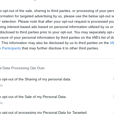
s „Sveikatos ekspertų” laidoje atsako gydytojas
Nuf
Vak
onaitis.
to opt-out of the sale, sharing to third parties, or processing of your per
formation for targeted advertising by us, please use the below opt-out s
r selection. Please note that after your opt-out request is processed y
s Jonaitis
sąnarių skausmas
LrytasGYVAI
eing interest-based ads based on personal information utilized by us or
disclosed to third parties prior to your opt-out. You may separately opt-
losure of your personal information by third parties on the IAB’s list of
. This information may also be disclosed by us to third parties on the
IA
Participants
that may further disclose it to other third parties.
l Data Processing Opt Outs
Visi įrašai
o opt-out of the Sharing of my personal data.
In
00:21:19
žo į
„Žinios“ 2026-08-08
jo
Laidos
|
Žinios
o opt-out of the Sale of my Personal Data.
In
to opt-out of processing my Personal Data for Targeted