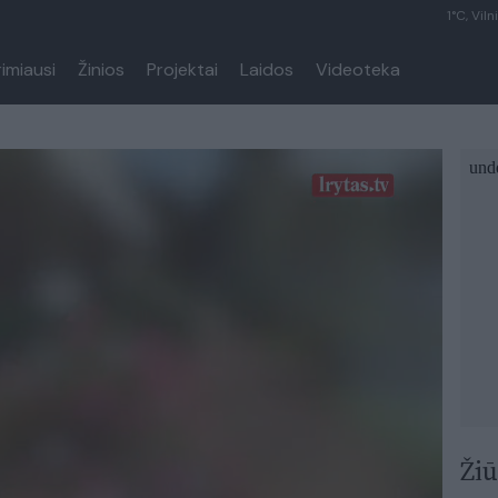
1°C, Viln
rimiausi
Žinios
Projektai
Laidos
Videoteka
Žiū