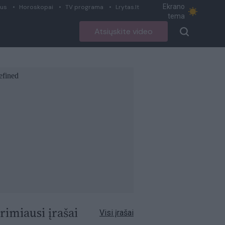
Ekrano
ius
Horoskopai
TV programa
Lrytas.lt
tema
Atsiųskite video
rimiausi įrašai
Visi įrašai