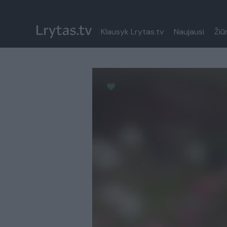
Klausyk Lrytas.tv
Naujausi
Žiū
Paremkite Ukrainą