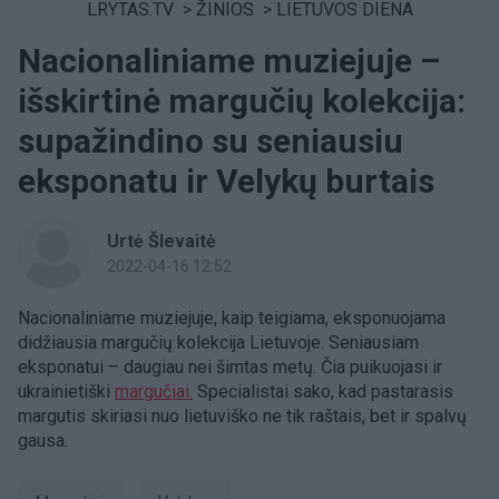
LRYTAS.TV
>
ŽINIOS
>
LIETUVOS DIENA
Nacionaliniame muziejuje –
išskirtinė margučių kolekcija:
supažindino su seniausiu
eksponatu ir Velykų burtais
Urtė Šlevaitė
2022-04-16 12:52
Nacionaliniame muziejuje, kaip teigiama, eksponuojama
didžiausia margučių kolekcija Lietuvoje. Seniausiam
eksponatui – daugiau nei šimtas metų. Čia puikuojasi ir
ukrainietiški
margučiai.
Specialistai sako, kad pastarasis
margutis skiriasi nuo lietuviško ne tik raštais, bet ir spalvų
gausa.