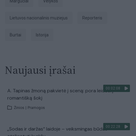
margučiai
Velykos
Lietuvos nacionalinis muziejus
Reporteris
Burtai
Istorija
Naujausi įrašai
00:02:08
A. Tapinas žmoną pakvietė į sceną: pora leidosi į
romantišką šokį
Žinios
|
Pramogos
00:22:28
„Sodas ir daržas“ laidoje – veiksmingas būdas