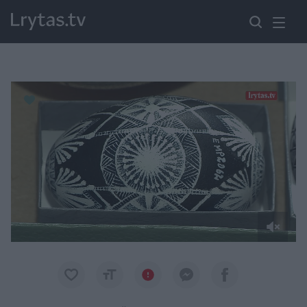
Paremkite Ukrainą