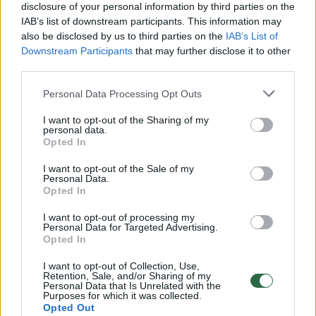
disclosure of your personal information by third parties on the
IAB’s list of downstream participants. This information may
00:00:30
Vaizdai iš tragiškos avarijos Vilniaus r.: dviejų moterų ir
also be disclosed by us to third parties on the
IAB’s List of
vaiko gyvybių išgelbėti nepavyko
Downstream Participants
that may further disclose it to other
third parties.
Žinios
|
Lietuvos diena
Personal Data Processing Opt Outs
00:00:57
Savaitės vidurys nusimato karštas: temperatūra kils iki
I want to opt-out of the Sharing of my
personal data.
32 laipsnių šilumos
Opted In
Žinios
|
Orai
I want to opt-out of the Sale of my
Personal Data.
Opted In
00:15:54
V. Zalužno pasisakymą laiko bandymu įsitvirtinti
I want to opt-out of processing my
Ukrainos politikoje: jis yra neteisus
Personal Data for Targeted Advertising.
Opted In
Laidos
|
Nauja diena
I want to opt-out of Collection, Use,
Retention, Sale, and/or Sharing of my
Personal Data that Is Unrelated with the
00:00:57
Purposes for which it was collected.
Sinoptikai atsakė, kokiais orais užbaigsime darbo
Opted Out