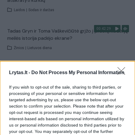
atsikratyti kurklių
Laidos
|
Sodas ir daržas
00:42:29
Tadas Gryn ir Toma Vaškevičiūtė grįžo į praeitį: kodėl jų
meilės istorija padėjo ekrane?
Žinios
|
Lietuvos diena
00:21:19
„Žinios“ 2026-08-08
Lrytas.lt -
Do Not Process My Personal Information
Laidos
|
Žinios
If you wish to opt-out of the sale, sharing to third parties, or
processing of your personal or sensitive information for
Visi įrašai
targeted advertising by us, please use the below opt-out
section to confirm your selection. Please note that after your
opt-out request is processed you may continue seeing
interest-based ads based on personal information utilized by
Žiūrimiausi įrašai
us or personal information disclosed to third parties prior to
your opt-out. You may separately opt-out of the further