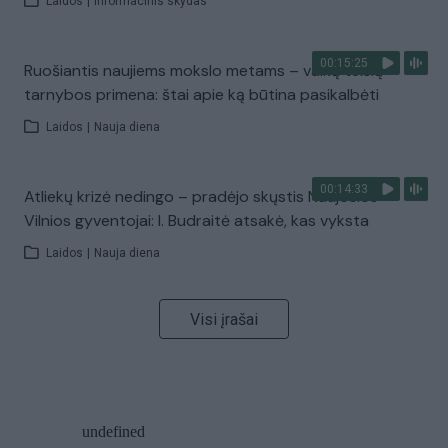
Laidos
|
Informacinis skydas
00:15:25
Ruošiantis naujiems mokslo metams – vaikų teisių
tarnybos primena: štai apie ką būtina pasikalbėti
Laidos
|
Nauja diena
00:14:33
Atliekų krizė nedingo – pradėjo skųstis Naujosios
Vilnios gyventojai: I. Budraitė atsakė, kas vyksta
Laidos
|
Nauja diena
Visi įrašai