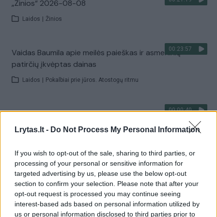
„Žinios“ 2026-08-08
Laidos
|
Žinios
00:23:57
Vaidas Baumila apie meilės paieškas ir asmeninių
patirčių įkvėptas dainas
Laidos
|
Pokalbiai prie jūros. Atostogų ritmu
00:00:40
Dronai Vokietijoje kelia vis daugiau klausimų: du
pastebėti virš karinės bazės
Lrytas.lt -
Do Not Process My Personal Information
Žinios
|
Pasaulis
If you wish to opt-out of the sale, sharing to third parties, or
processing of your personal or sensitive information for
Visi įrašai
targeted advertising by us, please use the below opt-out
section to confirm your selection. Please note that after your
opt-out request is processed you may continue seeing
interest-based ads based on personal information utilized by
us or personal information disclosed to third parties prior to