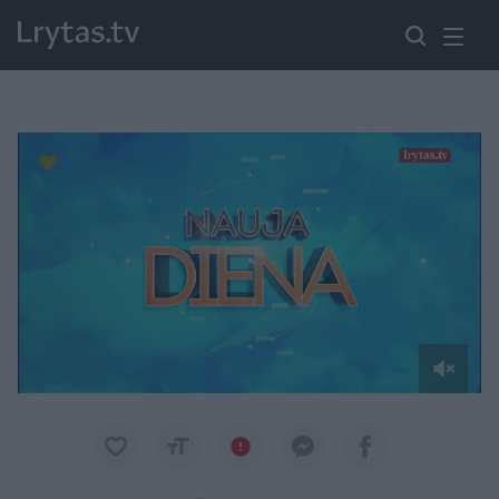
Paremkite Ukrainą