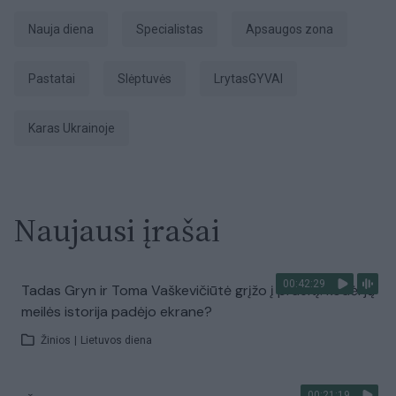
Nauja diena
specialistas
apsaugos zona
pastatai
slėptuvės
LrytasGYVAI
karas Ukrainoje
Naujausi įrašai
00:42:29
Tadas Gryn ir Toma Vaškevičiūtė grįžo į praeitį: kodėl jų
meilės istorija padėjo ekrane?
Žinios
|
Lietuvos diena
00:21:19