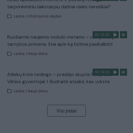
tarprinkiminiu laikotarpiu dažnai nieko nereiškia?
Laidos
|
Informacinis skydas
00:15:25
Ruošiantis naujiems mokslo metams – vaikų teisių
tarnybos primena: štai apie ką būtina pasikalbėti
Laidos
|
Nauja diena
00:14:33
Atliekų krizė nedingo – pradėjo skųstis Naujosios
Vilnios gyventojai: I. Budraitė atsakė, kas vyksta
Laidos
|
Nauja diena
Visi įrašai