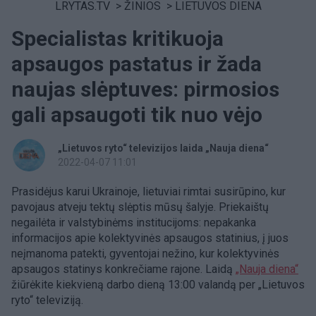
LRYTAS.TV
>
ŽINIOS
>
LIETUVOS DIENA
Specialistas kritikuoja
apsaugos pastatus ir žada
naujas slėptuves: pirmosios
gali apsaugoti tik nuo vėjo
„Lietuvos ryto“ televizijos laida „Nauja diena“
2022-04-07 11:01
Prasidėjus karui Ukrainoje, lietuviai rimtai susirūpino, kur
pavojaus atveju tektų slėptis mūsų šalyje. Priekaištų
negailėta ir valstybinėms institucijoms: nepakanka
informacijos apie kolektyvinės apsaugos statinius, į juos
neįmanoma patekti, gyventojai nežino, kur kolektyvinės
apsaugos statinys konkrečiame rajone. Laidą
„Nauja diena“
žiūrėkite kiekvieną darbo dieną 13:00 valandą per „Lietuvos
ryto“ televiziją.​