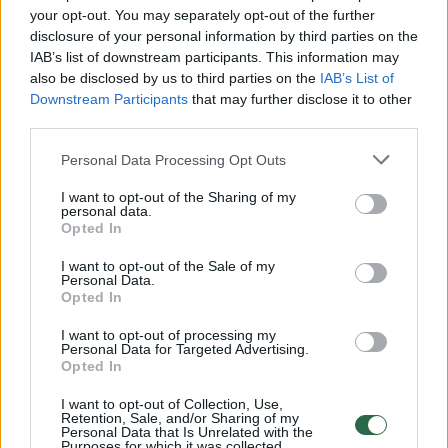
Žiūrimiausi įrašai
your opt-out. You may separately opt-out of the further
disclosure of your personal information by third parties on the
IAB’s list of downstream participants. This information may
00:00:30
Vaizdai iš tragiškos avarijos Vilniaus r.: dviejų moterų ir
also be disclosed by us to third parties on the
IAB’s List of
vaiko gyvybių išgelbėti nepavyko
Downstream Participants
that may further disclose it to other
third parties.
Žinios
|
Lietuvos diena
Personal Data Processing Opt Outs
00:00:57
I want to opt-out of the Sharing of my
Savaitės vidurys nusimato karštas: temperatūra kils iki
personal data.
32 laipsnių šilumos
Opted In
Žinios
|
Orai
I want to opt-out of the Sale of my
Personal Data.
Opted In
00:15:54
V. Zalužno pasisakymą laiko bandymu įsitvirtinti
I want to opt-out of processing my
Personal Data for Targeted Advertising.
Ukrainos politikoje: jis yra neteisus
Opted In
Laidos
|
Nauja diena
I want to opt-out of Collection, Use,
Retention, Sale, and/or Sharing of my
Personal Data that Is Unrelated with the
Purposes for which it was collected.
00:05:25