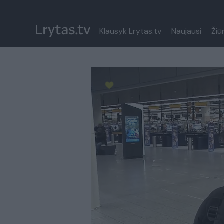
Klausyk Lrytas.tv
Naujausi
Žiū
Paremkite Ukrainą