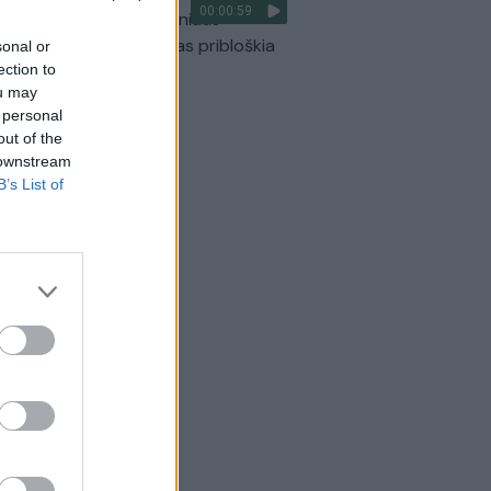
00:00:59
ilmavo, kaip patvino Vilniaus
arinis aplinkkelis: vaizdas pribloškia
sonal or
ection to
Žinios
|
Lietuvos diena
ou may
 personal
out of the
 downstream
B’s List of