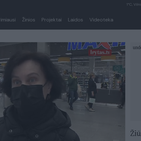
1°C, Viln
rimiausi
Žinios
Projektai
Laidos
Videoteka
Žiū