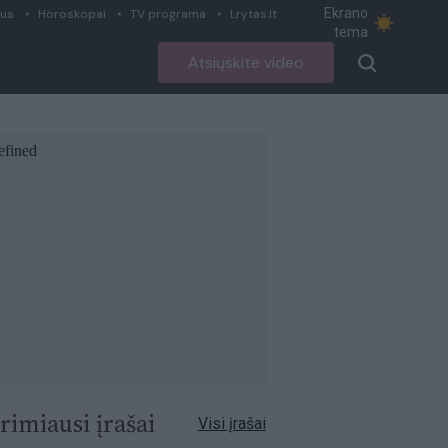
Ekrano
ius
Horoskopai
TV programa
Lrytas.lt
tema
Atsiųskite video
rimiausi įrašai
Visi įrašai