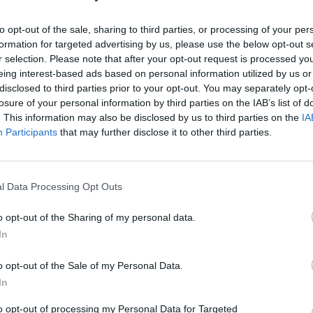
 būna neigiami. Tačiau atsipalaiduoti dar anksti,
Nuf
Vak
to opt-out of the sale, sharing to third parties, or processing of your per
formation for targeted advertising by us, please use the below opt-out s
r selection. Please note that after your opt-out request is processed y
ai
Veido kaukės
rekomendacija
eing interest-based ads based on personal information utilized by us or
disclosed to third parties prior to your opt-out. You may separately opt-
losure of your personal information by third parties on the IAB’s list of
. This information may also be disclosed by us to third parties on the
IA
Participants
that may further disclose it to other third parties.
l Data Processing Opt Outs
Visi įrašai
o opt-out of the Sharing of my personal data.
In
3:38
00:00:37
kalbos
Prancūzijoje sustabdytas gaisro plitimas:
ose
dėl karščių pavojus dar neišnyko
o opt-out of the Sale of my Personal Data.
Žinios
|
Pasaulis
In
to opt-out of processing my Personal Data for Targeted