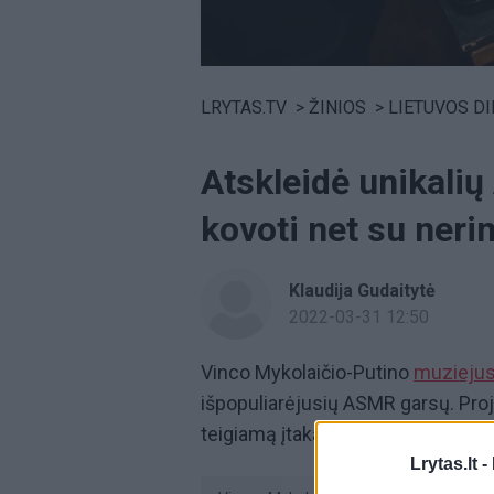
Volume
0%
LRYTAS.TV
>
ŽINIOS
>
LIETUVOS D
Atskleidė unikali
kovoti net su ner
Klaudija Gudaitytė
2022-03-31 12:50
Vinco Mykolaičio-Putino
muzieju
išpopuliarėjusių ASMR garsų. Proje
teigiamą įtaką klausytojų psichol
Lrytas.lt -