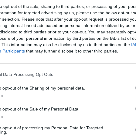
jus
Nuf
to opt-out of the sale, sharing to third parties, or processing of your per
Vak
formation for targeted advertising by us, please use the below opt-out s
kcija (ASMR)
nauda
terapija
r selection. Please note that after your opt-out request is processed y
eing interest-based ads based on personal information utilized by us or
disclosed to third parties prior to your opt-out. You may separately opt-
losure of your personal information by third parties on the IAB’s list of
. This information may also be disclosed by us to third parties on the
IA
Participants
that may further disclose it to other third parties.
Visi įrašai
l Data Processing Opt Outs
o opt-out of the Sharing of my personal data.
2:15
00:00:34
ta
Kyjivas po naktinės atakos: liepsnos
In
 žūklė
apėmė pastatus
Žinios
|
Pasaulis
o opt-out of the Sale of my Personal Data.
In
2:27
00:21:56
to opt-out of processing my Personal Data for Targeted
ntų
Kai neveikia technologijos: kaip
ing.