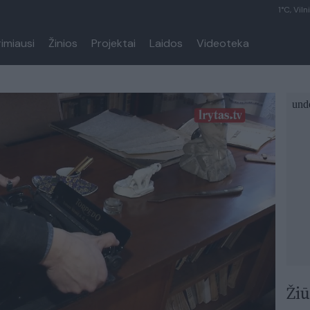
1°C, Viln
rimiausi
Žinios
Projektai
Laidos
Videoteka
Žiū