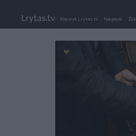
Klausyk Lrytas.tv
Naujausi
Žiū
Paremkite Ukrainą