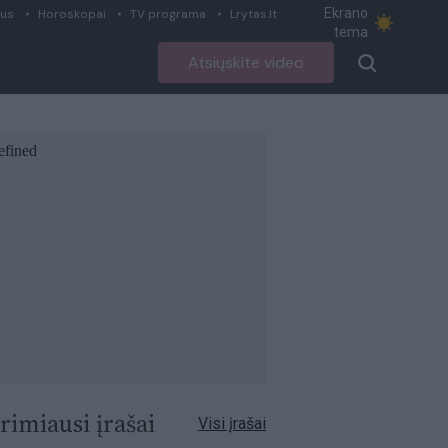
Ekrano
ius
Horoskopai
TV programa
Lrytas.lt
tema
Atsiųskite video
rimiausi įrašai
Visi įrašai