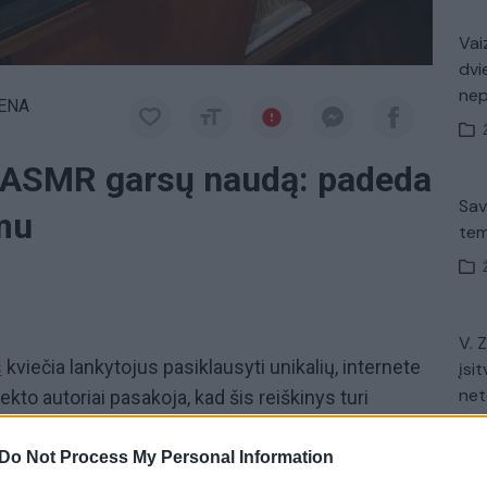
Vaiz
dvi
ne
IENA
ų ASMR garsų naudą: padeda
Sav
imu
tem
V. 
s
kviečia lankytojus pasiklausyti unikalių, internete
įsit
net
kto autoriai pasakoja, kad šis reiškinys turi
oginei būsenai.
Do Not Process My Personal Information