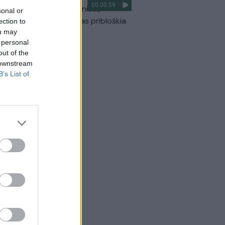
00:00:59
ilmavo, kaip patvino Vilniaus
sonal or
arinis aplinkkelis: vaizdas pribloškia
ection to
ou may
Žinios
|
Lietuvos diena
 personal
out of the
 downstream
B’s List of