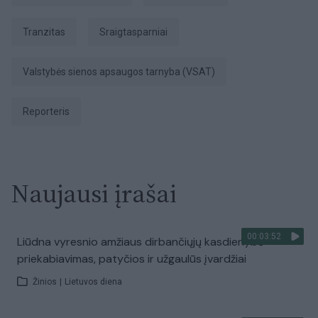
tranzitas
sraigtasparniai
Valstybės sienos apsaugos tarnyba (VSAT)
Reporteris
Naujausi įrašai
00:03:52
Liūdna vyresnio amžiaus dirbančiųjų kasdienybė –
priekabiavimas, patyčios ir užgaulūs įvardžiai
Žinios
|
Lietuvos diena