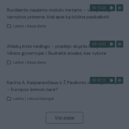
00:15:25
Ruošiantis naujiems mokslo metams – vaikų teisių
tarnybos primena: štai apie ką būtina pasikalbėti
Laidos
|
Nauja diena
00:14:33
Atliekų krizė nedingo – pradėjo skųstis Naujosios
Vilnios gyventojai: I. Budraitė atsakė, kas vyksta
Laidos
|
Nauja diena
00:42:12
Karšta A. Kasparavičiaus ir Ž Pavilionio diskusija: Rusija
– Europos šeimos narė?
Laidos
|
Lietuva tiesiogiai
Visi įrašai