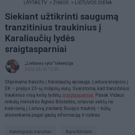
LRYTAS.TV
>
ŽINIOS
>
LIETUVOS DIENA
Siekiant užtikrinti saugumą
tranzitinius traukinius į
Karaliaučių lydės
sraigtasparniai
„Lietuvos ryto“ televizija
2022-03-30 12:35
Stiprinama tranzito į Karaliaučių apsauga. Lietuva kreipsis į
EK – prašys 23-ių milijonų eurų. Svarstoma, kad tranzitinius
traukinius visą kelią lydėtų
sraigtasparniai.
Pasak Vidaus
reikalų ministrės Agnės Bilotaitės, orlaiviai sektų ne
kiekvieną į Lietuvą įriedantį Rusijos traukinį – būtų
atsirenkama pagal gautą informaciją ir rizikas.
Kaliningrado tranzitas
Agnė Bilotaitė