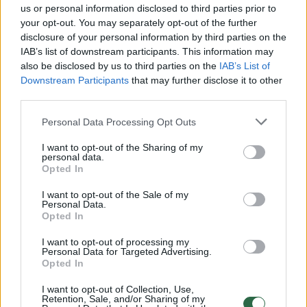
us or personal information disclosed to third parties prior to
Žiūrimiausi įrašai
your opt-out. You may separately opt-out of the further
disclosure of your personal information by third parties on the
IAB’s list of downstream participants. This information may
also be disclosed by us to third parties on the
IAB’s List of
00:00:30
Vaizdai iš tragiškos avarijos Vilniaus r.: dviejų moterų ir
Downstream Participants
that may further disclose it to other
vaiko gyvybių išgelbėti nepavyko
third parties.
Žinios
|
Lietuvos diena
Personal Data Processing Opt Outs
I want to opt-out of the Sharing of my
personal data.
00:00:57
Savaitės vidurys nusimato karštas: temperatūra kils iki
Opted In
32 laipsnių šilumos
I want to opt-out of the Sale of my
Žinios
|
Orai
Personal Data.
Opted In
I want to opt-out of processing my
00:00:59
Nufilmavo, kaip patvino Vilniaus Vakarinis aplinkkelis:
Personal Data for Targeted Advertising.
Opted In
vaizdas pribloškia
Žinios
I want to opt-out of Collection, Use,
|
Lietuvos diena
Retention, Sale, and/or Sharing of my