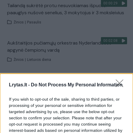
00:00:29
Tailandą sukrėtė protu nesuvokiamas išpuolis:
paauglys nušovė senelius, 3 mokytojus ir 3 moksleivius
Žinios
|
Pasaulis
00:02:08
Aukštaitijos pučiamųjų orkestras Nyderlanduose
apgynė čempionų vardą
Žinios
|
Lietuvos diena
00:01:33
Savaitgalis bus ramus ir saulėtas: lietaus beveik
Lrytas.lt -
Do Not Process My Personal Information
nenumatoma
Žinios
|
Orai
If you wish to opt-out of the sale, sharing to third parties, or
processing of your personal or sensitive information for
targeted advertising by us, please use the below opt-out
Visi įrašai
section to confirm your selection. Please note that after your
opt-out request is processed you may continue seeing
interest-based ads based on personal information utilized by