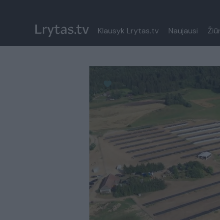
Klausyk Lrytas.tv
Naujausi
Žiū
Paremkite Ukrainą