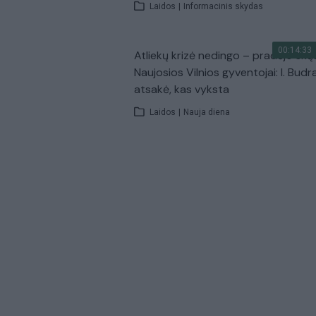
Laidos
|
Informacinis skydas
00:14:33
Atliekų krizė nedingo – pradėjo skų
Naujosios Vilnios gyventojai: I. Budr
atsakė, kas vyksta
Laidos
|
Nauja diena