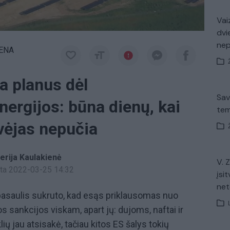
Vaiz
dvi
ne
IENA
ja planus dėl
Sav
nergijos: būna dienų, kai
tem
 vėjas nepučia
erija Kaulakienė
V. 
inta 2022-03-25 14:32
įsit
net
 pasaulis sukruto, kad esąs priklausomas nuo
s sankcijos viskam, apart jų: dujoms, naftai ir
ių jau atsisakė, tačiau kitos ES šalys tokių