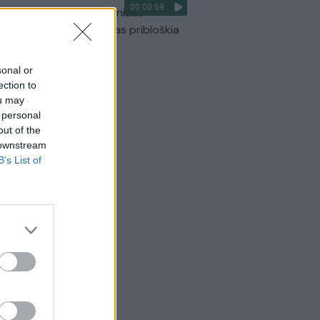
00:00:59
ilmavo, kaip patvino Vilniaus
arinis aplinkkelis: vaizdas pribloškia
Žinios
|
Lietuvos diena
sonal or
ection to
ou may
 personal
out of the
 downstream
B’s List of