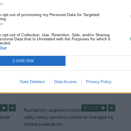
ta
Kyjivas po naktinės atakos: liepsnos
In
 žūklė
apėmė pastatus
to opt-out of processing my Personal Data for Targeted
Žinios
|
Pasaulis
ing.
In
o opt-out of Collection, Use, Retention, Sale, and/or Sharing
2:27
00:21:56
ntų
Kai neveikia technologijos: kaip
ersonal Data that Is Unrelated with the Purposes for which it
lected.
orientuotis, judėti ir priimti sprendimus
Out
krizės metu?
CONFIRM
Laidos
|
Išlikti rytojui
Data Deletion
Data Access
Privacy Policy
TV
Visi įrašai
00:15:25
ų
Ruošiantis naujiems mokslo metams –
ažnai
vaikų teisių tarnybos primena: štai apie ką
būtina pasikalbėti