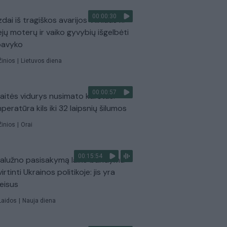
00:00:30
dai iš tragiškos avarijos Vilniaus r.:
ejų moterų ir vaiko gyvybių išgelbėti
pavyko
Žinios
|
Lietuvos diena
00:00:57
aitės vidurys nusimato karštas:
peratūra kils iki 32 laipsnių šilumos
Žinios
|
Orai
00:15:54
Zalužno pasisakymą laiko bandymu
virtinti Ukrainos politikoje: jis yra
eisus
Laidos
|
Nauja diena