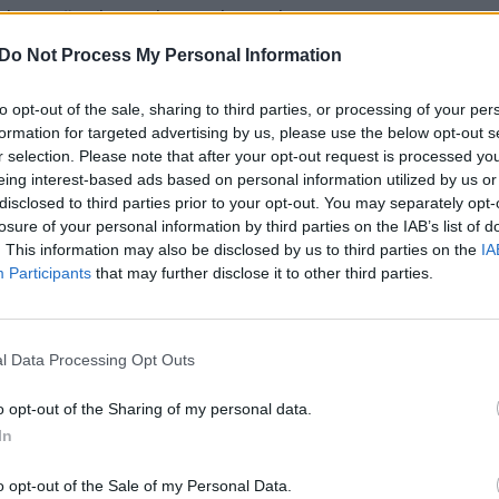
bo ruošti planą ir kurti paketus, kurie Lietuvai
Nuf
Vak
augiau taip nebefinansuoti karo Ukrainoje. Šiandien
Do Not Process My Personal Information
ere Ingrida Šimonyte, kur energetikos ministras
kaip per ateinančius aštuonerius metus 80 proc.
to opt-out of the sale, sharing to third parties, or processing of your per
formation for targeted advertising by us, please use the below opt-out s
eimo frakcijos tokiam siūlymui pritaria, o
r selection. Please note that after your opt-out request is processed y
ki.
eing interest-based ads based on personal information utilized by us or
disclosed to third parties prior to your opt-out. You may separately opt-
losure of your personal information by third parties on the IAB’s list of
ja
gamtiniai ištekliai
Reporteris
. This information may also be disclosed by us to third parties on the
IA
Participants
that may further disclose it to other third parties.
l Data Processing Opt Outs
o opt-out of the Sharing of my personal data.
Visi įrašai
In
o opt-out of the Sale of my Personal Data.
2:15
00:00:34