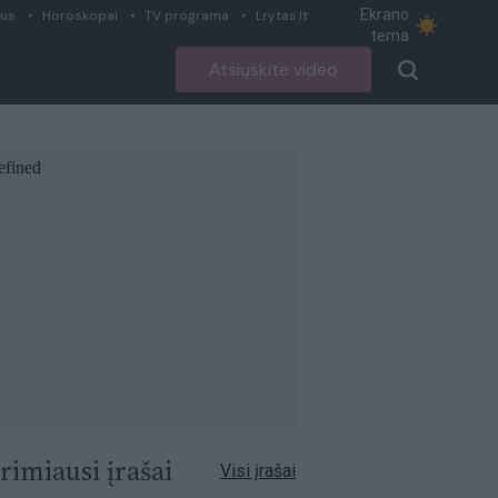
Ekrano
ius
Horoskopai
TV programa
Lrytas.lt
tema
Atsiųskite video
rimiausi įrašai
Visi įrašai