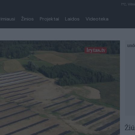
1°C, Viln
rimiausi
Žinios
Projektai
Laidos
Videoteka
Žiū