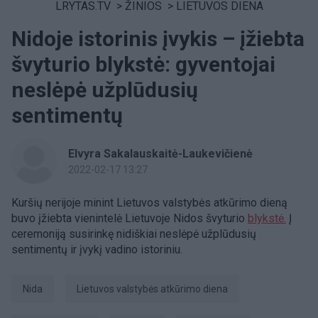
LRYTAS.TV
>
ŽINIOS
>
LIETUVOS DIENA
Nidoje istorinis įvykis – įžiebta
švyturio blykstė: gyventojai
neslėpė užplūdusių
sentimentų
Elvyra Sakalauskaitė-Laukevičienė
2022-02-17 13:27
Kuršių nerijoje minint Lietuvos valstybės atkūrimo dieną
buvo įžiebta vienintelė Lietuvoje Nidos švyturio
blykstė.
Į
ceremoniją susirinkę nidiškiai neslėpė užplūdusių
sentimentų ir įvykį vadino istoriniu.
Nida
Lietuvos valstybės atkūrimo diena