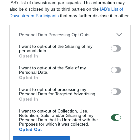
Vaizdai iš tragiškos avarijos Vilniaus r.: dviejų moterų ir
IAB’s list of downstream participants. This information may
vaiko gyvybių išgelbėti nepavyko
also be disclosed by us to third parties on the
IAB’s List of
Downstream Participants
that may further disclose it to other
Žinios
|
Lietuvos diena
third parties.
Personal Data Processing Opt Outs
00:00:57
Savaitės vidurys nusimato karštas: temperatūra kils iki
I want to opt-out of the Sharing of my
32 laipsnių šilumos
personal data.
Opted In
Žinios
|
Orai
I want to opt-out of the Sale of my
Personal Data.
Opted In
00:15:54
V. Zalužno pasisakymą laiko bandymu įsitvirtinti
Ukrainos politikoje: jis yra neteisus
I want to opt-out of processing my
Personal Data for Targeted Advertising.
Laidos
|
Nauja diena
Opted In
I want to opt-out of Collection, Use,
Retention, Sale, and/or Sharing of my
00:00:57
Sinoptikai atsakė, kokiais orais užbaigsime darbo
Personal Data that Is Unrelated with the
Purposes for which it was collected.
savaitę: karščiai atsitrauks
Opted Out
Žinios
|
Orai