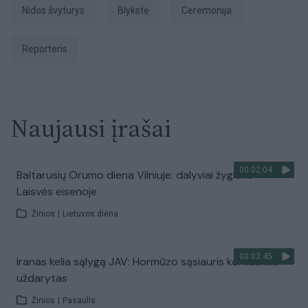
Nidos švyturys
blykstė
ceremonija
Reporteris
Naujausi įrašai
00:02:04
Baltarusių Orumo diena Vilniuje: dalyviai žygiavo
Laisvės eisenoje
Žinios
|
Lietuvos diena
00:03:45
Iranas kelia sąlygą JAV: Hormūzo sąsiauris kol kas liks
uždarytas
Žinios
|
Pasaulis