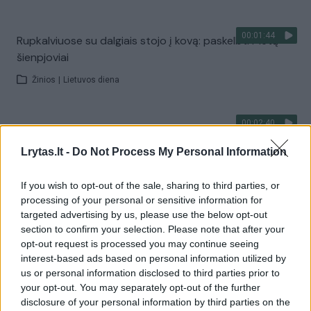
00:01:44
Rupkalviuose su dalgiais stojo į kovą: paskelbti Metų
šienpjoviai
Žinios
|
Lietuvos diena
00:02:40
Danija stiprina gynybą: kariams teks tarnauti ilgiau
Lrytas.lt -
Žinios
|
Pasaulis
Do Not Process My Personal Information
If you wish to opt-out of the sale, sharing to third parties, or
Visi įrašai
processing of your personal or sensitive information for
targeted advertising by us, please use the below opt-out
section to confirm your selection. Please note that after your
opt-out request is processed you may continue seeing
Žiūrimiausi įrašai
interest-based ads based on personal information utilized by
us or personal information disclosed to third parties prior to
your opt-out. You may separately opt-out of the further
disclosure of your personal information by third parties on the
00:00:30