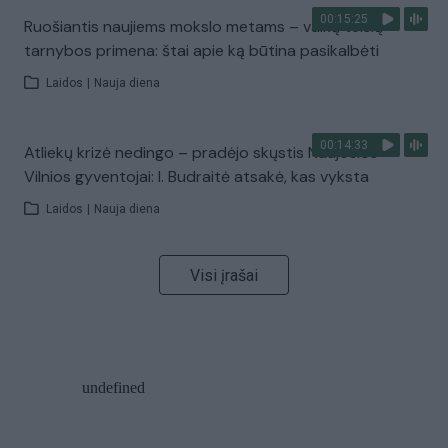
00:15:25
Ruošiantis naujiems mokslo metams – vaikų teisių
tarnybos primena: štai apie ką būtina pasikalbėti
Laidos
|
Nauja diena
00:14:33
Atliekų krizė nedingo – pradėjo skųstis Naujosios
Vilnios gyventojai: I. Budraitė atsakė, kas vyksta
Laidos
|
Nauja diena
Visi įrašai