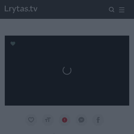
Paremkite Ukrainą