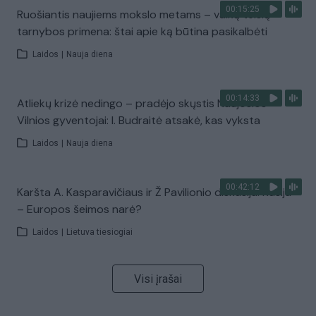
00:15:25
Ruošiantis naujiems mokslo metams – vaikų teisių
tarnybos primena: štai apie ką būtina pasikalbėti
Laidos
|
Nauja diena
00:14:33
Atliekų krizė nedingo – pradėjo skųstis Naujosios
Vilnios gyventojai: I. Budraitė atsakė, kas vyksta
Laidos
|
Nauja diena
00:42:12
Karšta A. Kasparavičiaus ir Ž Pavilionio diskusija: Rusija
– Europos šeimos narė?
Laidos
|
Lietuva tiesiogiai
Visi įrašai