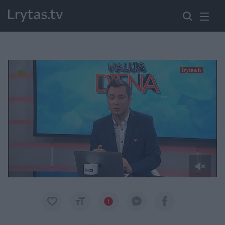
Paremkite Ukrainą