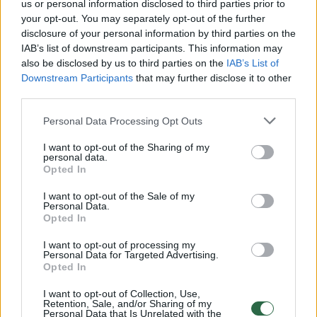
us or personal information disclosed to third parties prior to
your opt-out. You may separately opt-out of the further
Žiūrimiausi įrašai
disclosure of your personal information by third parties on the
IAB’s list of downstream participants. This information may
also be disclosed by us to third parties on the
IAB’s List of
Downstream Participants
that may further disclose it to other
00:00:30
Vaizdai iš tragiškos avarijos Vilniaus r.: dviejų moterų ir
third parties.
vaiko gyvybių išgelbėti nepavyko
Personal Data Processing Opt Outs
Žinios
|
Lietuvos diena
I want to opt-out of the Sharing of my
personal data.
Opted In
00:00:57
Savaitės vidurys nusimato karštas: temperatūra kils iki
32 laipsnių šilumos
I want to opt-out of the Sale of my
Personal Data.
Žinios
|
Orai
Opted In
I want to opt-out of processing my
Personal Data for Targeted Advertising.
00:15:54
V. Zalužno pasisakymą laiko bandymu įsitvirtinti
Opted In
Ukrainos politikoje: jis yra neteisus
I want to opt-out of Collection, Use,
Retention, Sale, and/or Sharing of my
Laidos
|
Nauja diena
Personal Data that Is Unrelated with the