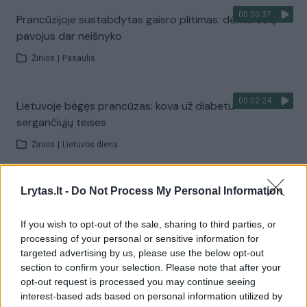
00:00:37
Prancūzijoje sustabdytas gaisro plitimas: dėl karščių
pavojus dar neišnyko
Žinios
|
Pasaulis
00:02:24
Lietuvoje bėgęs prancūzas: kova už diabetu
sergančiųjų teises
Žinios
|
Lietuvos diena
00:01:00
Ispanija mėnesiui įvedė sienų kontrolę iš Italijos:
Lrytas.lt -
Do Not Process My Personal Information
baiminamasi naujos migrantų bangos
If you wish to opt-out of the sale, sharing to third parties, or
Žinios
|
Pasaulis
processing of your personal or sensitive information for
targeted advertising by us, please use the below opt-out
section to confirm your selection. Please note that after your
Visi įrašai
opt-out request is processed you may continue seeing
interest-based ads based on personal information utilized by