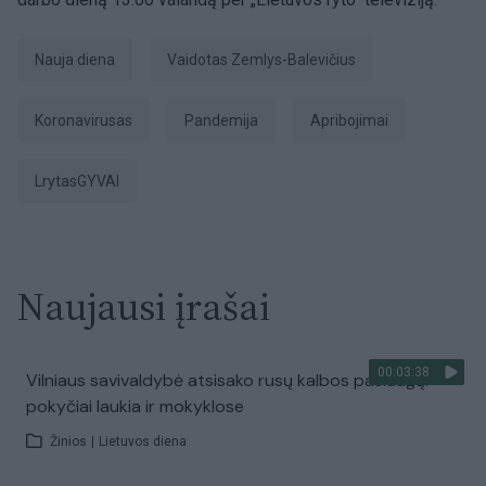
Nauja diena
Vaidotas Zemlys-Balevičius
koronavirusas
pandemija
apribojimai
LrytasGYVAI
Naujausi įrašai
00:03:38
Vilniaus savivaldybė atsisako rusų kalbos paslaugų:
pokyčiai laukia ir mokyklose
Žinios
|
Lietuvos diena