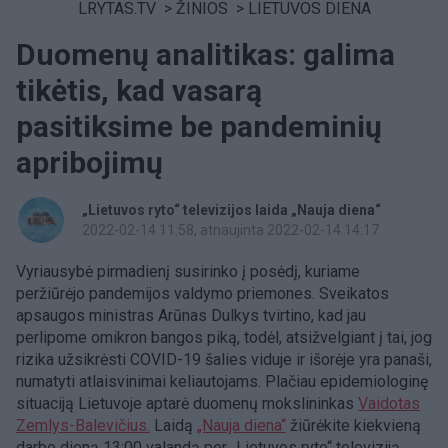
LRYTAS.TV
>
ŽINIOS
>
LIETUVOS DIENA
Duomenų analitikas: galima
tikėtis, kad vasarą
pasitiksime be pandeminių
apribojimų
„Lietuvos ryto“ televizijos laida „Nauja diena“
2022-02-14 11:58
, atnaujinta 2022-02-14 14:17
Vyriausybė pirmadienį susirinko į posėdį, kuriame
peržiūrėjo pandemijos valdymo priemones. Sveikatos
apsaugos ministras Arūnas Dulkys tvirtino, kad jau
perlipome omikron bangos piką, todėl, atsižvelgiant į tai, jog
rizika užsikrėsti COVID-19 šalies viduje ir išorėje yra panaši,
numatyti atlaisvinimai keliautojams. Plačiau epidemiologinę
situaciją Lietuvoje aptarė duomenų mokslininkas
Vaidotas
Zemlys-Balevičius.
Laidą
„Nauja diena“
žiūrėkite kiekvieną
darbo dieną 13:00 valandą per „Lietuvos ryto“ televiziją.