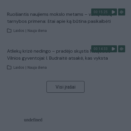
00:15:25
Ruošiantis naujiems mokslo metams – vaikų teisių
tarnybos primena: štai apie ką būtina pasikalbėti
Laidos
|
Nauja diena
00:14:33
Atliekų krizė nedingo – pradėjo skųstis Naujosios
Vilnios gyventojai: I. Budraitė atsakė, kas vyksta
Laidos
|
Nauja diena
Visi įrašai