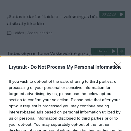
00:22:28
„Sodas ir daržas“ laidoje – veiksmingas būdas
atsikratyti kurklių
Laidos
|
Sodas ir daržas
00:42:29
Tadas Gryn ir Toma Vaškevičiūtė grįžo į praeitį: kodėl jų
meilės istorija padėjo ekrane?
Lrytas.lt -
Do Not Process My Personal Information
Žinios
|
Lietuvos diena
If you wish to opt-out of the sale, sharing to third parties, or
processing of your personal or sensitive information for
Visi įrašai
targeted advertising by us, please use the below opt-out
section to confirm your selection. Please note that after your
opt-out request is processed you may continue seeing
interest-based ads based on personal information utilized by
Žiūrimiausi įrašai
us or personal information disclosed to third parties prior to
your opt-out. You may separately opt-out of the further
disclosure of your personal information by third parties on the