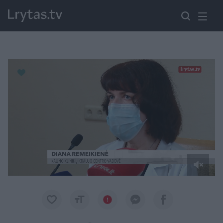
Paremkite Ukrainą