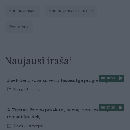
koronavirusas
Koronavirusas Lietuvoje
Reporteris
Naujausi įrašai
00:00:58
Joe Bideno kova su vėžiu tęsiasi: liga progresuoja
Žinios
|
Pasaulis
00:02:08
A. Tapinas žmoną pakvietė į sceną: pora leidosi į
romantišką šokį
Žinios
|
Pramogos