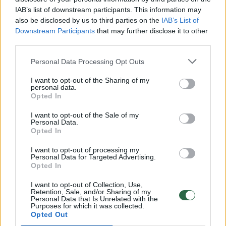
00:00:30
IAB’s list of downstream participants. This information may
Vaizdai iš tragiškos avarijos Vilniaus r.: dviejų moterų ir
also be disclosed by us to third parties on the
IAB’s List of
vaiko gyvybių išgelbėti nepavyko
Downstream Participants
that may further disclose it to other
third parties.
Žinios
|
Lietuvos diena
Personal Data Processing Opt Outs
00:00:57
Savaitės vidurys nusimato karštas: temperatūra kils iki
I want to opt-out of the Sharing of my
32 laipsnių šilumos
personal data.
Opted In
Žinios
|
Orai
I want to opt-out of the Sale of my
Personal Data.
Opted In
00:15:54
V. Zalužno pasisakymą laiko bandymu įsitvirtinti
I want to opt-out of processing my
Ukrainos politikoje: jis yra neteisus
Personal Data for Targeted Advertising.
Opted In
Laidos
|
Nauja diena
I want to opt-out of Collection, Use,
Retention, Sale, and/or Sharing of my
Personal Data that Is Unrelated with the
00:00:57
Sinoptikai atsakė, kokiais orais užbaigsime darbo
Purposes for which it was collected.
savaitę: karščiai atsitrauks
Opted Out