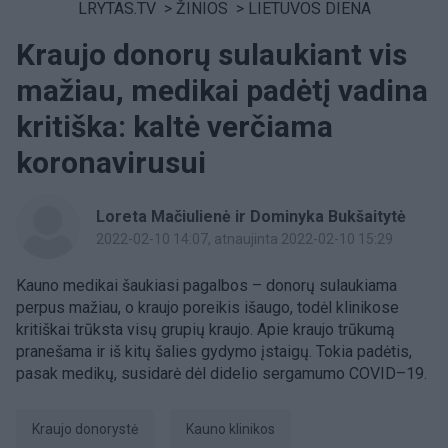
LRYTAS.TV
>
ŽINIOS
>
LIETUVOS DIENA
Kraujo donorų sulaukiant vis
mažiau, medikai padėtį vadina
kritiška: kaltė verčiama
koronavirusui
Loreta Mačiulienė ir Dominyka Bukšaitytė
2022-02-10 14:07
, atnaujinta 2022-02-10 15:29
Kauno medikai šaukiasi pagalbos – donorų sulaukiama
perpus mažiau, o kraujo poreikis išaugo, todėl klinikose
kritiškai trūksta visų grupių kraujo. Apie kraujo trūkumą
pranešama ir iš kitų šalies gydymo įstaigų. Tokia padėtis,
pasak medikų, susidarė dėl didelio sergamumo COVID–19.
kraujo donorystė
Kauno klinikos