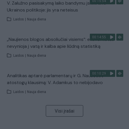
00:15:54
V. Zalužno pasisakymą laiko bandymu įsitvirtinti
Ukrainos politikoje: jis yra neteisus
Laidos
|
Nauja diena
00:14:55
„Naujienos blogos absoliučiai visiems“: ekonomistas
nevynioja į vatą ir kalba apie liūdną statistiką
Laidos
|
Nauja diena
00:10:29
Analitikas aptarė parlamentarų ir G. Nausėdos
atostogų klausimą: V. Adamkus to nebijodavo
Laidos
|
Nauja diena
Visi įrašai