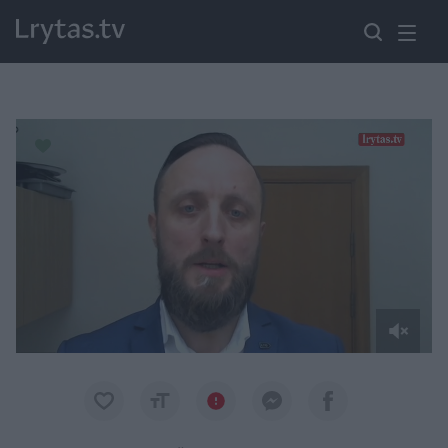
Paremkite Ukrainą