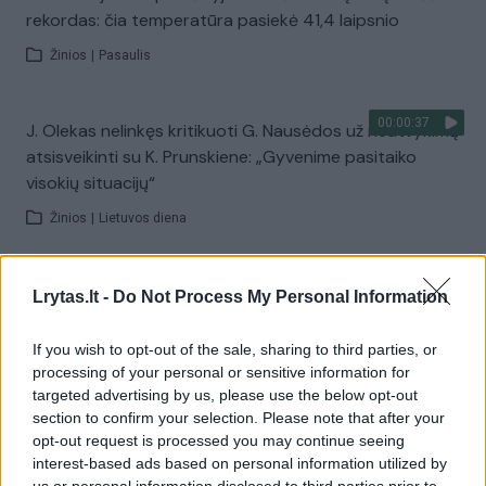
rekordas: čia temperatūra pasiekė 41,4 laipsnio
Žinios
|
Pasaulis
00:00:37
J. Olekas nelinkęs kritikuoti G. Nausėdos už neatvykimą
atsisveikinti su K. Prunskiene: „Gyvenime pasitaiko
visokių situacijų“
Žinios
|
Lietuvos diena
00:41:28
L. Kontrimas, A. Lašas, A. Lyberytė: ko nesupranta
Lrytas.lt -
Do Not Process My Personal Information
Mindaugas Sinkevičius?
If you wish to opt-out of the sale, sharing to third parties, or
Laidos
|
Lietuva tiesiogiai
processing of your personal or sensitive information for
targeted advertising by us, please use the below opt-out
section to confirm your selection. Please note that after your
Visi įrašai
opt-out request is processed you may continue seeing
interest-based ads based on personal information utilized by