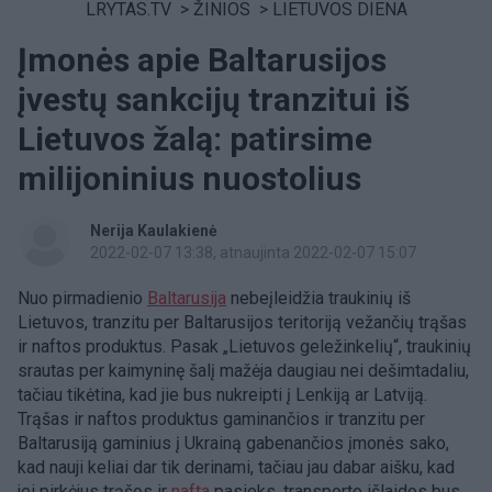
LRYTAS.TV
>
ŽINIOS
>
LIETUVOS DIENA
Įmonės apie Baltarusijos
įvestų sankcijų tranzitui iš
Lietuvos žalą: patirsime
milijoninius nuostolius
Nerija Kaulakienė
2022-02-07 13:38
, atnaujinta 2022-02-07 15:07
Nuo pirmadienio
Baltarusija
nebeįleidžia traukinių iš
Lietuvos, tranzitu per Baltarusijos teritoriją vežančių trąšas
ir naftos produktus. Pasak „Lietuvos geležinkelių“, traukinių
srautas per kaimyninę šalį mažėja daugiau nei dešimtadaliu,
tačiau tikėtina, kad jie bus nukreipti į Lenkiją ar Latviją.
Trąšas ir naftos produktus gaminančios ir tranzitu per
Baltarusiją gaminius į Ukrainą gabenančios įmonės sako,
kad nauji keliai dar tik derinami, tačiau jau dabar aišku, kad
jei pirkėjus trąšos ir
nafta
pasieks, transporto išlaidos bus