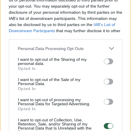
us or personal information disclosed to third parties prior to
your opt-out. You may separately opt-out of the further
Žiūrimiausi įrašai
disclosure of your personal information by third parties on the
IAB’s list of downstream participants. This information may
also be disclosed by us to third parties on the
IAB’s List of
Downstream Participants
that may further disclose it to other
00:00:49
Pateikė daugiau detalių apie iš tėvų paimtus šešis
third parties.
vaikus: jiems kilusi grėsmė
Personal Data Processing Opt Outs
Žinios
|
Lietuvos diena
I want to opt-out of the Sharing of my
personal data.
00:00:30
Opted In
Vaizdai iš tragiškos avarijos Vilniaus r.: dviejų moterų ir
vaiko gyvybių išgelbėti nepavyko
I want to opt-out of the Sale of my
Personal Data.
Žinios
|
Lietuvos diena
Opted In
I want to opt-out of processing my
Personal Data for Targeted Advertising.
00:00:59
Nufilmavo, kaip patvino Vilniaus Vakarinis aplinkkelis:
Opted In
vaizdas pribloškia
I want to opt-out of Collection, Use,
Žinios
|
Lietuvos diena
Retention, Sale, and/or Sharing of my
Personal Data that Is Unrelated with the