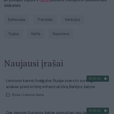
didesnės.
Baltarusija
tranzitas
sankcijos
trąšos
Nafta
Reporteris
Naujausi įrašai
00:00:45
Lietuvos karinė žvalgyba: Rusija svarsto surengti
atakas prieš kritinę infrastruktūrą Baltijos šalyse
Žinios
|
Lietuvos diena
00:00:45
Dar vienoje Europos šalyje sumuštas visų laikų karščio