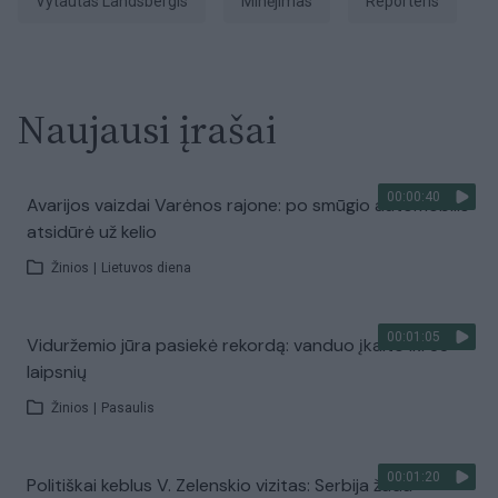
Vytautas Landsbergis
minėjimas
Reporteris
Naujausi įrašai
00:00:40
Avarijos vaizdai Varėnos rajone: po smūgio automobilis
atsidūrė už kelio
Žinios
|
Lietuvos diena
00:01:05
Viduržemio jūra pasiekė rekordą: vanduo įkaito iki 33
laipsnių
Žinios
|
Pasaulis
00:01:20
Politiškai keblus V. Zelenskio vizitas: Serbija žada