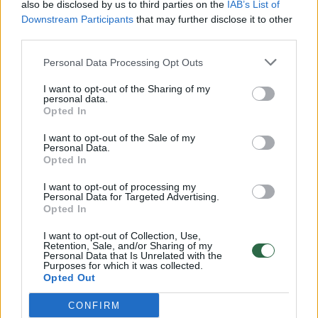
also be disclosed by us to third parties on the
IAB’s List of
Žinios
|
Lietuvos diena
Downstream Participants
that may further disclose it to other
third parties.
00:00:57
Savaitės vidurys nusimato karštas: temperatūra kils iki
Personal Data Processing Opt Outs
32 laipsnių šilumos
I want to opt-out of the Sharing of my
personal data.
Žinios
|
Orai
Opted In
I want to opt-out of the Sale of my
00:15:54
V. Zalužno pasisakymą laiko bandymu įsitvirtinti
Personal Data.
Opted In
Ukrainos politikoje: jis yra neteisus
I want to opt-out of processing my
Laidos
|
Nauja diena
Personal Data for Targeted Advertising.
Opted In
00:00:59
Nufilmavo, kaip patvino Vilniaus Vakarinis aplinkkelis:
I want to opt-out of Collection, Use,
Retention, Sale, and/or Sharing of my
vaizdas pribloškia
Personal Data that Is Unrelated with the
Purposes for which it was collected.
Opted Out
Žinios
|
Lietuvos diena
CONFIRM