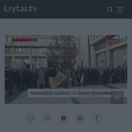
Paremkite Ukrainą