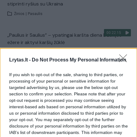
stiprinti ryšius su Ukraina
Žinios
|
Pasaulis
00:22:15
„Paulius ir Saulius“ – ypatingai karšta diena Dzūkijos
ežere ir aktyvi karšių žūklė
Laidos
|
Paulius ir Saulius
Lrytas.lt -
Do Not Process My Personal Information
Visi įrašai
If you wish to opt-out of the sale, sharing to third parties, or
processing of your personal or sensitive information for
targeted advertising by us, please use the below opt-out
section to confirm your selection. Please note that after your
Žiūrimiausi įrašai
opt-out request is processed you may continue seeing
interest-based ads based on personal information utilized by
us or personal information disclosed to third parties prior to
your opt-out. You may separately opt-out of the further
00:00:30
Vaizdai iš tragiškos avarijos Vilniaus r.: dviejų moterų ir
disclosure of your personal information by third parties on the
vaiko gyvybių išgelbėti nepavyko
IAB’s list of downstream participants. This information may