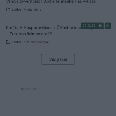
Vilnios gyventojai: I. Budraitė atsakė, kas vyksta
Laidos
|
Nauja diena
00:42:12
Karšta A. Kasparavičiaus ir Ž Pavilionio diskusija: Rusija
– Europos šeimos narė?
Laidos
|
Lietuva tiesiogiai
Visi įrašai