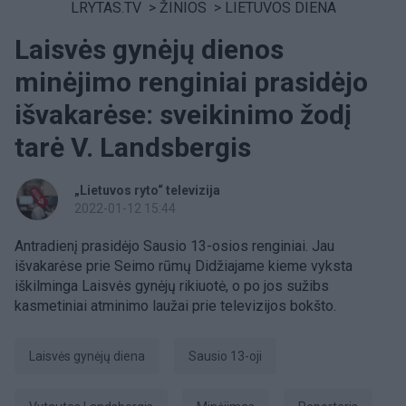
LRYTAS.TV
>
ŽINIOS
>
LIETUVOS DIENA
Laisvės gynėjų dienos
minėjimo renginiai prasidėjo
išvakarėse: sveikinimo žodį
tarė V. Landsbergis
„Lietuvos ryto“ televizija
2022-01-12 15:44
Antradienį prasidėjo Sausio 13-osios renginiai. Jau
išvakarėse prie Seimo rūmų Didžiajame kieme vyksta
iškilminga Laisvės gynėjų rikiuotė, o po jos sužibs
kasmetiniai atminimo laužai prie televizijos bokšto.
Laisvės gynėjų diena
Sausio 13-oji