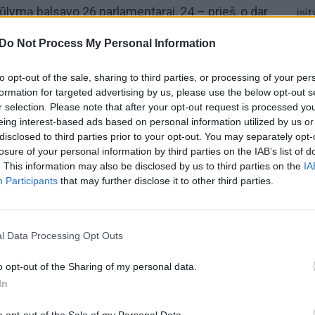
ūlymą balsavo 26 parlamentarai, 24 – prieš, o dar
įsit
net
žteko klausimo atidėjimui. Grupė Seimo narių
Do Not Process My Personal Information
alkoholio pirkėjų amžiaus ribą, bet tik silpniems
iki 15 procentų stiprumo siūloma leisti vartoti nuo
to opt-out of the sale, sharing to third parties, or processing of your per
metų asmenims. Tuo tarpu Vyriausybė siūlo leisti
formation for targeted advertising by us, please use the below opt-out s
r selection. Please note that after your opt-out request is processed y
8 metų neatsižvelgiant į jų stiprumą.
eing interest-based ads based on personal information utilized by us or
disclosed to third parties prior to your opt-out. You may separately opt-
tatymas
Seimas
Aurelijus Veryga
losure of your personal information by third parties on the IAB’s list of
. This information may also be disclosed by us to third parties on the
IA
Participants
that may further disclose it to other third parties.
l Data Processing Opt Outs
o opt-out of the Sharing of my personal data.
Visi įrašai
In
2:40
00:03:52