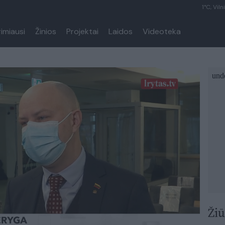
1°C, Viln
rimiausi
Žinios
Projektai
Laidos
Videoteka
Žiū