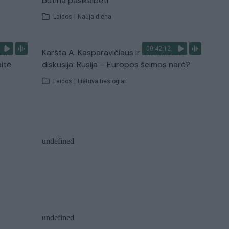
būtina pasikalbėti
Laidos
|
Nauja diena
00:42:12
stis
Karšta A. Kasparavičiaus ir Ž Pavilionio
aitė
diskusija: Rusija – Europos šeimos narė?
Laidos
|
Lietuva tiesiogiai