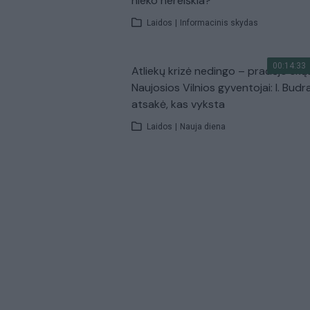
nieko nereiškia?
Laidos
|
Informacinis skydas
00:14:33
Atliekų krizė nedingo – pradėjo skų
Naujosios Vilnios gyventojai: I. Budr
atsakė, kas vyksta
Laidos
|
Nauja diena