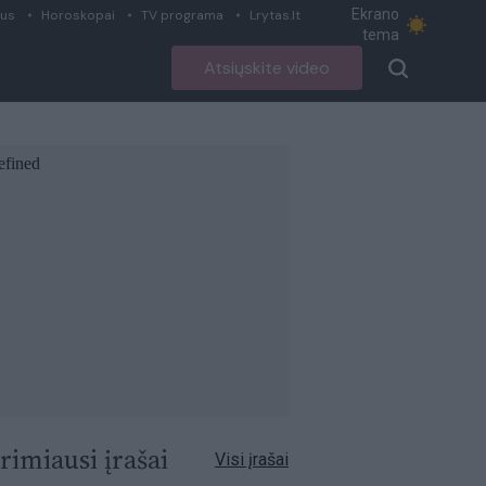
Ekrano
ius
Horoskopai
TV programa
Lrytas.lt
tema
Atsiųskite video
rimiausi įrašai
Visi įrašai