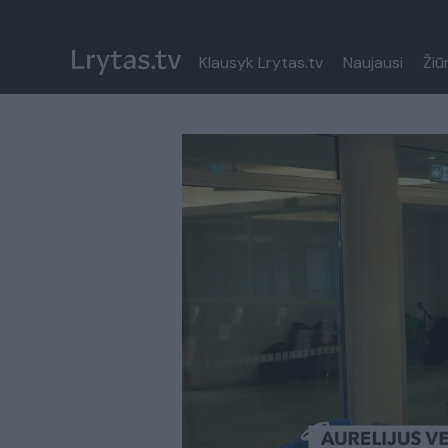
Klausyk Lrytas.tv
Naujausi
Žiū
Paremkite Ukrainą