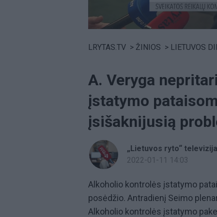
Volume
0%
LRYTAS.TV
>
ŽINIOS
>
LIETUVOS D
A. Veryga nepritar
įstatymo pataisoms
įsišaknijusią prob
„Lietuvos ryto“ televizij
2022-01-11 14:03
Alkoholio kontrolės įstatymo pata
posėdžio. Antradienį Seimo plenar
Alkoholio kontrolės įstatymo pake