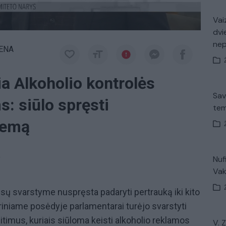
Vaiz
dvi
ne
IENA
ia Alkoholio kontrolės
Sav
: siūlo spręsti
tem
lemą
a
Nuf
Vak
isų svarstyme nuspręsta padaryti pertrauką iki kito
iniame posėdyje parlamentarai turėjo svarstyti
itimus, kuriais siūloma keisti alkoholio reklamos
V. 