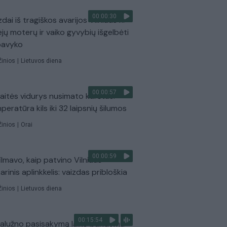
00:00:30
dai iš tragiškos avarijos Vilniaus r.:
ejų moterų ir vaiko gyvybių išgelbėti
pavyko
Žinios
|
Lietuvos diena
00:00:57
aitės vidurys nusimato karštas:
peratūra kils iki 32 laipsnių šilumos
Žinios
|
Orai
00:00:59
ilmavo, kaip patvino Vilniaus
arinis aplinkkelis: vaizdas pribloškia
Žinios
|
Lietuvos diena
00:15:54
Zalužno pasisakymą laiko bandymu