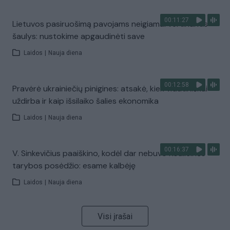
00:11:27
Lietuvos pasiruošimą pavojams neigiamai vertinantis
šaulys: nustokime apgaudinėti save
Laidos
|
Nauja diena
00:12:58
Pravėrė ukrainiečių pinigines: atsakė, kiek vidutiniškai
uždirba ir kaip išsilaiko šalies ekonomika
Laidos
|
Nauja diena
00:16:37
V. Sinkevičius paaiškino, kodėl dar nebuvo Koalicinės
tarybos posėdžio: esame kalbėję
Laidos
|
Nauja diena
Visi įrašai