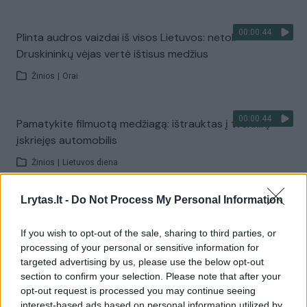
00:00:44
Plinta audros vaizdai iš visos Lietuvos: netoli
Druskininkų vėjas vertė ištisus medžius
Žinios
|
Orai
00:00:44
Pamatykite filmuotą medžiagą: ištrauktas į tvenkinį
įskriejęs automobilis
Žinios
|
Lietuvos diena
Lrytas.lt -
Do Not Process My Personal Information
00:00:57
Sinoptikai atsakė, kokiais orais užbaigsime darbo
savaitę: karščiai atsitrauks
If you wish to opt-out of the sale, sharing to third parties, or
processing of your personal or sensitive information for
Žinios
|
Orai
targeted advertising by us, please use the below opt-out
section to confirm your selection. Please note that after your
opt-out request is processed you may continue seeing
Visi įrašai
interest-based ads based on personal information utilized by