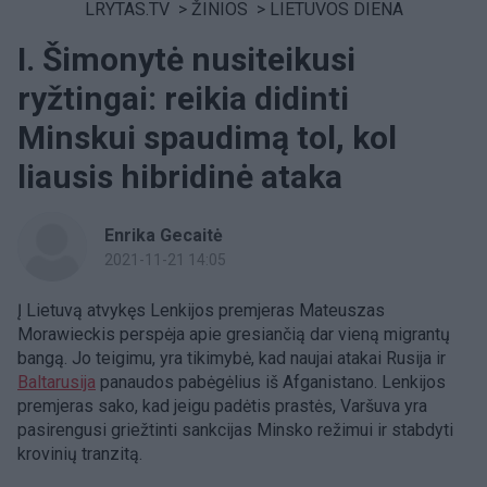
LRYTAS.TV
>
ŽINIOS
>
LIETUVOS DIENA
I. Šimonytė nusiteikusi
ryžtingai: reikia didinti
Minskui spaudimą tol, kol
liausis hibridinė ataka
Enrika Gecaitė
2021-11-21 14:05
Į Lietuvą atvykęs Lenkijos premjeras Mateuszas
Morawieckis perspėja apie gresiančią dar vieną migrantų
bangą. Jo teigimu, yra tikimybė, kad naujai atakai Rusija ir
Baltarusija
panaudos pabėgėlius iš Afganistano. Lenkijos
premjeras sako, kad jeigu padėtis prastės, Varšuva yra
pasirengusi griežtinti sankcijas Minsko režimui ir stabdyti
krovinių tranzitą.