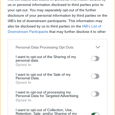
us or personal information disclosed to third parties prior to
your opt-out. You may separately opt-out of the further
disclosure of your personal information by third parties on the
Žiūrimiausi įrašai
IAB’s list of downstream participants. This information may
also be disclosed by us to third parties on the
IAB’s List of
Downstream Participants
that may further disclose it to other
00:00:30
third parties.
Vaizdai iš tragiškos avarijos Vilniaus r.: dviejų moterų ir
vaiko gyvybių išgelbėti nepavyko
Personal Data Processing Opt Outs
Žinios
|
Lietuvos diena
I want to opt-out of the Sharing of my
personal data.
Opted In
00:00:57
Savaitės vidurys nusimato karštas: temperatūra kils iki
I want to opt-out of the Sale of my
32 laipsnių šilumos
Personal Data.
Opted In
Žinios
|
Orai
I want to opt-out of processing my
Personal Data for Targeted Advertising.
Opted In
00:00:59
Nufilmavo, kaip patvino Vilniaus Vakarinis aplinkkelis:
vaizdas pribloškia
I want to opt-out of Collection, Use,
Retention, Sale, and/or Sharing of my