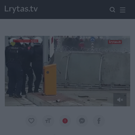
Paremkite Ukrainą