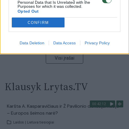
Personal Data that Is Unrelated with the
Žinios
|
Lietuvos diena
Purposes for which it was collected.
Opted Out
00:00:55
Avarija Vilniuje: į stotelę įsirėžęs automobilis sužalojo
CONFIRM
dvi moteris
Žinios
|
Lietuvos diena
Data Deletion
Data Access
Privacy Policy
Visi įrašai
Klausyk Lrytas.TV
00:42:12
Karšta A. Kasparavičiaus ir Ž Pavilionio diskusija: Rusija
– Europos šeimos narė?
Laidos
|
Lietuva tiesiogiai