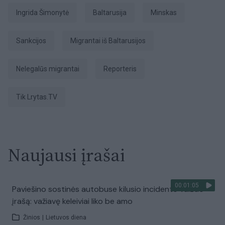
Ingrida Šimonytė
Baltarusija
Minskas
sankcijos
Migrantai iš Baltarusijos
nelegalūs migrantai
Reporteris
tik Lrytas.TV
Naujausi įrašai
00:01:05
Paviešino sostinės autobuse kilusio incidento vaizdo
įrašą: važiavę keleiviai liko be amo
Žinios
|
Lietuvos diena