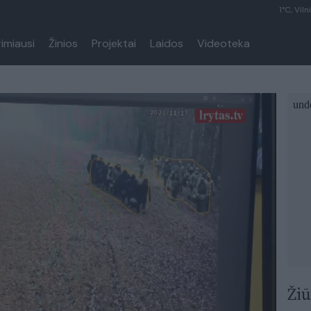
1°C, Viln
rimiausi
Žinios
Projektai
Laidos
Videoteka
Žiū