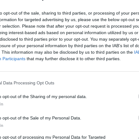
joja, kad buvo planuojama užsieniečius įstumti į
K. 
jau
ietuvos pasieniečiai.
to opt-out of the sale, sharing to third parties, or processing of your per
formation for targeted advertising by us, please use the below opt-out s
buv
r selection. Please note that after your opt-out request is processed y
žen
SAT)
Migrantai iš Baltarusijos
eing interest-based ads based on personal information utilized by us or
disclosed to third parties prior to your opt-out. You may separately opt-
losure of your personal information by third parties on the IAB’s list of
Lietuvos ir Baltarusijos pasienis
tik Lrytas.TV
. This information may also be disclosed by us to third parties on the
IA
Participants
that may further disclose it to other third parties.
l Data Processing Opt Outs
Visi įrašai
o opt-out of the Sharing of my personal data.
In
00:21:19
žo į
„Žinios“ 2026-08-08
jo
Laidos
|
Žinios
o opt-out of the Sale of my Personal Data.
In
to opt-out of processing my Personal Data for Targeted