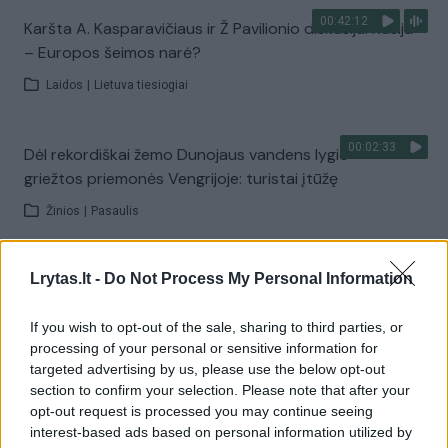
00:42:12
Karšta A. Kasparavičiaus ir Ž Pavilionio diskusija: Rusija
– Europos šeimos narė?
Laidos
|
Lietuva tiesiogiai
00:02:33
Dėl rekordiškai žemo Dunojaus vandens lygio –
griežtos priemonės Vengrijoje: turistai įtūžę
Žinios
|
Pasaulis
00:04:00
Kuprines pasvėrę specialistai įspėja apie pavojingą
Lrytas.lt -
Do Not Process My Personal Information
įprotį: tą daro daugiau nei pusė pradinukų
If you wish to opt-out of the sale, sharing to third parties, or
Žinios
|
Lietuvos diena
processing of your personal or sensitive information for
targeted advertising by us, please use the below opt-out
section to confirm your selection. Please note that after your
Visi įrašai
opt-out request is processed you may continue seeing
interest-based ads based on personal information utilized by