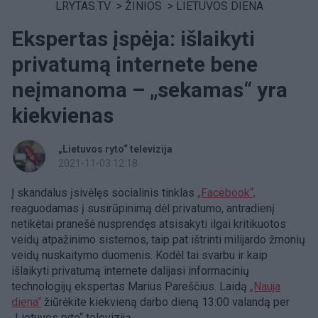
LRYTAS.TV
>
ŽINIOS
>
LIETUVOS DIENA
Ekspertas įspėja: išlaikyti
privatumą internete bene
neįmanoma – „sekamas“ yra
kiekvienas
„Lietuvos ryto“ televizija
2021-11-03 12:18
Į skandalus įsivėlęs socialinis tinklas
„Facebook“,
reaguodamas į susirūpinimą dėl privatumo, antradienį
netikėtai pranešė nusprendęs atsisakyti ilgai kritikuotos
veidų atpažinimo sistemos, taip pat ištrinti milijardo žmonių
veidų nuskaitymo duomenis. Kodėl tai svarbu ir kaip
išlaikyti privatumą internete dalijasi informacinių
technologijų ekspertas Marius Pareščius. Laidą
„Nauja
diena“
žiūrėkite kiekvieną darbo dieną 13:00 valandą per
„Lietuvos ryto“ televiziją.