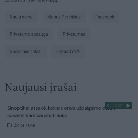
Nauja diena
Marius Pereščius
Facebook
privatumo apsauga
privatumas
socialiniai tinklai
LrytasGYVAI
Naujausi įrašai
00:00:57
Sinoptikai atsakė, kokiais orais užbaigsime darbo
savaitę: karščiai atsitrauks
Žinios
|
Orai