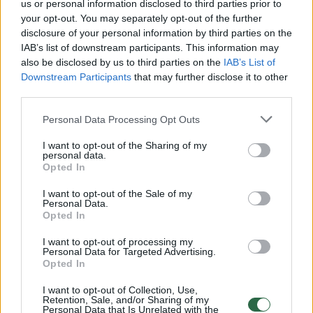
us or personal information disclosed to third parties prior to
your opt-out. You may separately opt-out of the further
Žiūrimiausi įrašai
disclosure of your personal information by third parties on the
IAB’s list of downstream participants. This information may
also be disclosed by us to third parties on the
IAB’s List of
Downstream Participants
that may further disclose it to other
00:00:30
Vaizdai iš tragiškos avarijos Vilniaus r.: dviejų moterų ir
third parties.
vaiko gyvybių išgelbėti nepavyko
Personal Data Processing Opt Outs
Žinios
|
Lietuvos diena
I want to opt-out of the Sharing of my
personal data.
Opted In
00:00:57
Savaitės vidurys nusimato karštas: temperatūra kils iki
32 laipsnių šilumos
I want to opt-out of the Sale of my
Personal Data.
Žinios
|
Orai
Opted In
I want to opt-out of processing my
Personal Data for Targeted Advertising.
00:00:59
Nufilmavo, kaip patvino Vilniaus Vakarinis aplinkkelis:
Opted In
vaizdas pribloškia
I want to opt-out of Collection, Use,
Retention, Sale, and/or Sharing of my
Žinios
|
Lietuvos diena
Personal Data that Is Unrelated with the