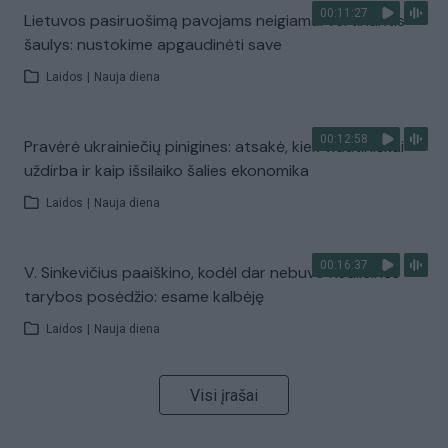
00:11:27
Lietuvos pasiruošimą pavojams neigiamai vertinantis
šaulys: nustokime apgaudinėti save
Laidos
|
Nauja diena
00:12:58
Pravėrė ukrainiečių pinigines: atsakė, kiek vidutiniškai
uždirba ir kaip išsilaiko šalies ekonomika
Laidos
|
Nauja diena
00:16:37
V. Sinkevičius paaiškino, kodėl dar nebuvo Koalicinės
tarybos posėdžio: esame kalbėję
Laidos
|
Nauja diena
Visi įrašai