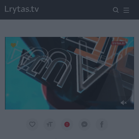
Paremkite Ukrainą