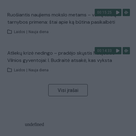
00:15:25
Ruošiantis naujiems mokslo metams – vaikų teisių
tarnybos primena: štai apie ką būtina pasikalbėti
Laidos
|
Nauja diena
00:14:33
Atliekų krizė nedingo – pradėjo skųstis Naujosios
Vilnios gyventojai: I. Budraitė atsakė, kas vyksta
Laidos
|
Nauja diena
Visi įrašai