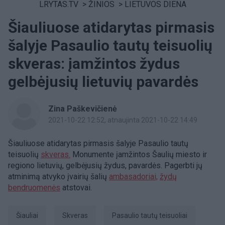
LRYTAS.TV
>
ŽINIOS
>
LIETUVOS DIENA
Šiauliuose atidarytas pirmasis
šalyje Pasaulio tautų teisuolių
skveras: įamžintos žydus
gelbėjusių lietuvių pavardės
Zina Paškevičienė
2021-10-22 12:52
, atnaujinta 2021-10-22 14:49
Šiauliuose atidarytas pirmasis šalyje Pasaulio tautų
teisuolių
skveras.
Monumente įamžintos Šaulių miesto ir
regiono lietuvių, gelbėjusių žydus, pavardės. Pagerbti jų
atminimą atvyko įvairių šalių
ambasadoriai,
žydų
bendruomenės
atstovai.
Šiauliai
skveras
Pasaulio tautų teisuoliai