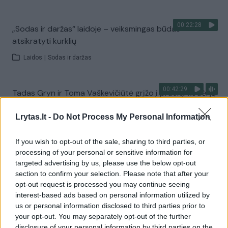
00:22:28
„Sodas ir daržas“ laidoje – veiksmingas būdas
atsikratyti kurklių
Laidos
|
Sodas ir daržas
00:42:29
Tadas Gryn ir Toma Vaškevičiūtė grįžo į praeitį: kodėl jų
meilės istorija padėjo ekrane?
Lrytas.lt -
Do Not Process My Personal Information
Žinios
|
Lietuvos diena
If you wish to opt-out of the sale, sharing to third parties, or
processing of your personal or sensitive information for
Visi įrašai
targeted advertising by us, please use the below opt-out
section to confirm your selection. Please note that after your
opt-out request is processed you may continue seeing
interest-based ads based on personal information utilized by
Žiūrimiausi įrašai
us or personal information disclosed to third parties prior to
your opt-out. You may separately opt-out of the further
disclosure of your personal information by third parties on the