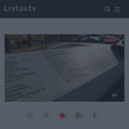
Paremkite Ukrainą