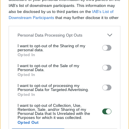
00:00:30
IAB’s list of downstream participants. This information may
Vaizdai iš tragiškos avarijos Vilniaus r.: dviejų moterų ir
also be disclosed by us to third parties on the
IAB’s List of
vaiko gyvybių išgelbėti nepavyko
Downstream Participants
that may further disclose it to other
third parties.
Žinios
|
Lietuvos diena
Personal Data Processing Opt Outs
00:00:57
Savaitės vidurys nusimato karštas: temperatūra kils iki
I want to opt-out of the Sharing of my
32 laipsnių šilumos
personal data.
Opted In
Žinios
|
Orai
I want to opt-out of the Sale of my
Personal Data.
Opted In
00:15:54
V. Zalužno pasisakymą laiko bandymu įsitvirtinti
I want to opt-out of processing my
Ukrainos politikoje: jis yra neteisus
Personal Data for Targeted Advertising.
Opted In
Laidos
|
Nauja diena
I want to opt-out of Collection, Use,
Retention, Sale, and/or Sharing of my
Personal Data that Is Unrelated with the
00:00:57
Sinoptikai atsakė, kokiais orais užbaigsime darbo
Purposes for which it was collected.
savaitę: karščiai atsitrauks
Opted Out