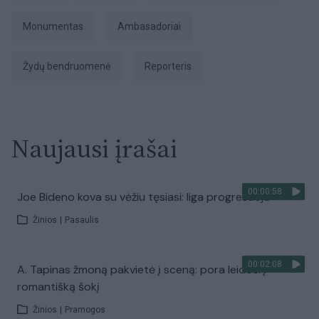
monumentas
ambasadoriai
Žydų bendruomenė
Reporteris
Naujausi įrašai
00:00:58
Joe Bideno kova su vėžiu tęsiasi: liga progresuoja
Žinios
|
Pasaulis
00:02:08
A. Tapinas žmoną pakvietė į sceną: pora leidosi į
romantišką šokį
Žinios
|
Pramogos