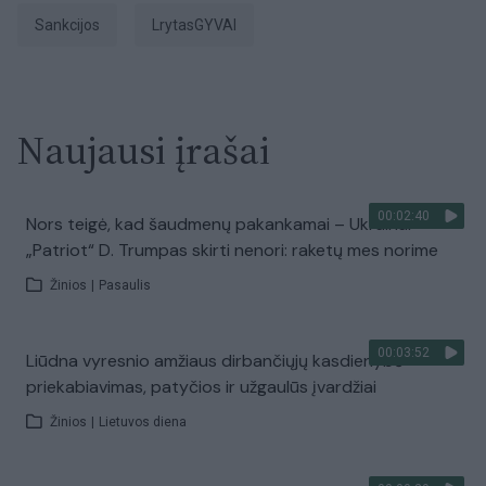
sankcijos
LrytasGYVAI
Naujausi įrašai
00:02:40
Nors teigė, kad šaudmenų pakankamai – Ukrainai
„Patriot“ D. Trumpas skirti nenori: raketų mes norime
Žinios
|
Pasaulis
00:03:52
Liūdna vyresnio amžiaus dirbančiųjų kasdienybė –
priekabiavimas, patyčios ir užgaulūs įvardžiai
Žinios
|
Lietuvos diena