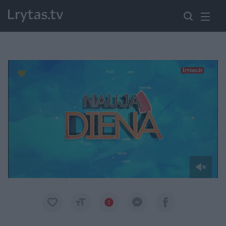
Paremkite Ukrainą