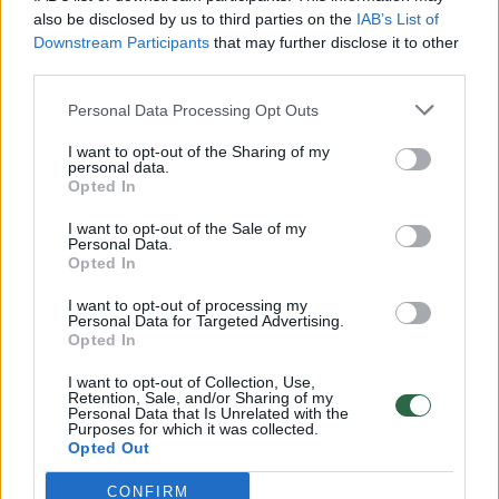
vaiko gyvybių išgelbėti nepavyko
also be disclosed by us to third parties on the
IAB’s List of
Žinios
|
Lietuvos diena
Downstream Participants
that may further disclose it to other
third parties.
00:00:57
Personal Data Processing Opt Outs
Savaitės vidurys nusimato karštas: temperatūra kils iki
32 laipsnių šilumos
I want to opt-out of the Sharing of my
personal data.
Žinios
|
Orai
Opted In
I want to opt-out of the Sale of my
Personal Data.
00:00:59
Nufilmavo, kaip patvino Vilniaus Vakarinis aplinkkelis:
Opted In
vaizdas pribloškia
I want to opt-out of processing my
Žinios
Personal Data for Targeted Advertising.
|
Lietuvos diena
Opted In
I want to opt-out of Collection, Use,
00:15:54
V. Zalužno pasisakymą laiko bandymu įsitvirtinti
Retention, Sale, and/or Sharing of my
Personal Data that Is Unrelated with the
Ukrainos politikoje: jis yra neteisus
Purposes for which it was collected.
Opted Out
Laidos
|
Nauja diena
CONFIRM