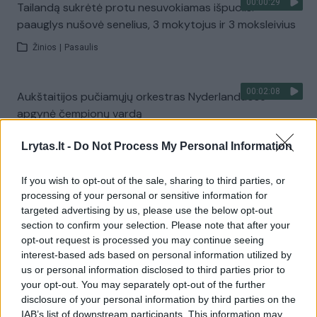
00:00:29
Tailandą sukrėtė protu nesuvokiamas išpuolis:
paauglys nušovė senelius, 3 mokytojus ir 3 moksleivius
Žinios
|
Pasaulis
00:02:08
Aukštaitijos pučiamųjų orkestras Nyderlanduose
apgynė čempionų vardą
Žinios
|
Lietuvos diena
Lrytas.lt -
Do Not Process My Personal Information
If you wish to opt-out of the sale, sharing to third parties, or
Visi įrašai
processing of your personal or sensitive information for
targeted advertising by us, please use the below opt-out
section to confirm your selection. Please note that after your
opt-out request is processed you may continue seeing
Žiūrimiausi įrašai
interest-based ads based on personal information utilized by
us or personal information disclosed to third parties prior to
your opt-out. You may separately opt-out of the further
00:00:30
disclosure of your personal information by third parties on the
Vaizdai iš tragiškos avarijos Vilniaus r.: dviejų moterų ir
IAB’s list of downstream participants. This information may