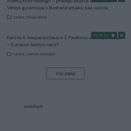
Atliekų krizė nedingo – pradėjo skųstis Naujosios
Vilnios gyventojai: I. Budraitė atsakė, kas vyksta
Laidos
|
Nauja diena
00:42:12
Karšta A. Kasparavičiaus ir Ž Pavilionio diskusija: Rusija
– Europos šeimos narė?
Laidos
|
Lietuva tiesiogiai
Visi įrašai