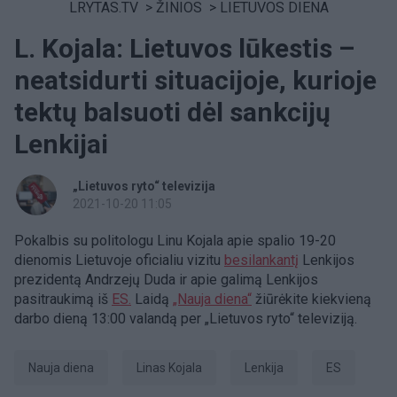
LRYTAS.TV
>
ŽINIOS
>
LIETUVOS DIENA
L. Kojala: Lietuvos lūkestis –
neatsidurti situacijoje, kurioje
tektų balsuoti dėl sankcijų
Lenkijai
„Lietuvos ryto“ televizija
2021-10-20 11:05
Pokalbis su politologu Linu Kojala apie spalio 19-20
dienomis Lietuvoje oficialiu vizitu
besilankantį
Lenkijos
prezidentą Andrzejų Duda ir apie galimą Lenkijos
pasitraukimą iš
ES.
Laidą
„Nauja diena“
žiūrėkite kiekvieną
darbo dieną 13:00 valandą per „Lietuvos ryto“ televiziją.
Nauja diena
Linas Kojala
Lenkija
ES