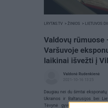
Volume
0%
LRYTAS.TV
>
ŽINIOS
>
LIETUVOS D
Valdovų rūmuose 
Varšuvoje eksponu
laikinai išvežti į Vi
Valdonė Rudenkienė
2021-10-16 13:25
Daugiau nei du šimtai eksponatų ir
Ukrainos ir Baltarusijos bei L
Tėvynė gyvuotų. Lietuva ir Le