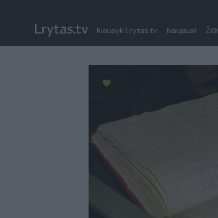
Klausyk Lrytas.tv
Naujausi
Žiū
Paremkite Ukrainą