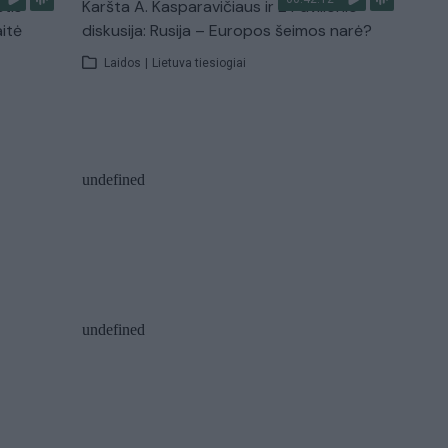
stis
Karšta A. Kasparavičiaus ir Ž Pavilionio
aitė
diskusija: Rusija – Europos šeimos narė?
Laidos
|
Lietuva tiesiogiai