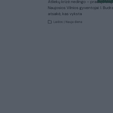
Atliekų krizė nedingo – pradėjo skų
Naujosios Vilnios gyventojai: I. Budr
atsakė, kas vyksta
Laidos
|
Nauja diena