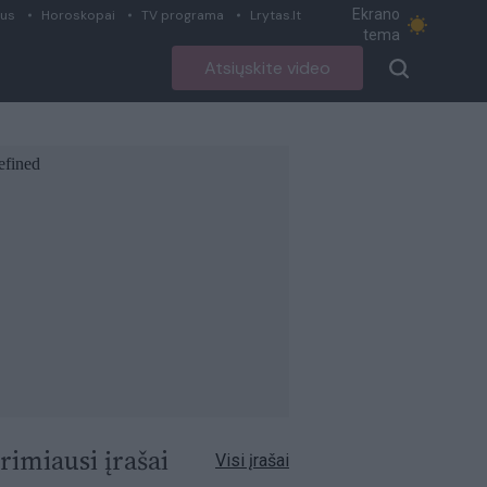
Ekrano
ius
Horoskopai
TV programa
Lrytas.lt
tema
Atsiųskite video
rimiausi įrašai
Visi įrašai