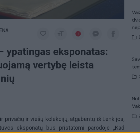
Vaiz
dvi
ne
IENA
– ypatingas eksponatas:
Sav
ojamą vertybę leista
tem
lnių
Nuf
Vak
 privačių ir viešų kolekcijų, atgabentų iš Lenkijos,
ietuvos eksponatų bus pristatomi parodoje „Kad
nkija 1971 m. konstitucijos epochoje“. Tačiau
V. 