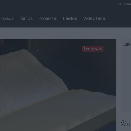
1°C, Viln
rimiausi
Žinios
Projektai
Laidos
Videoteka
Žiū