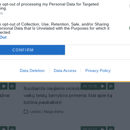
to opt-out of processing my Personal Data for Targeted
ing.
In
0:29
00:02:08
mas
Aukštaitijos pučiamųjų orkestras
3
Nyderlanduose apgynė čempionų vardą
o opt-out of Collection, Use, Retention, Sale, and/or Sharing
ersonal Data that Is Unrelated with the Purposes for which it
lected.
Žinios
|
Lietuvos diena
Out
CONFIRM
TV
Visi įrašai
Data Deletion
Data Access
Privacy Policy
00:15:25
ų
Ruošiantis naujiems mokslo metams –
ažnai
vaikų teisių tarnybos primena: štai apie ką
būtina pasikalbėti
Laidos
|
Nauja diena
00:42:12