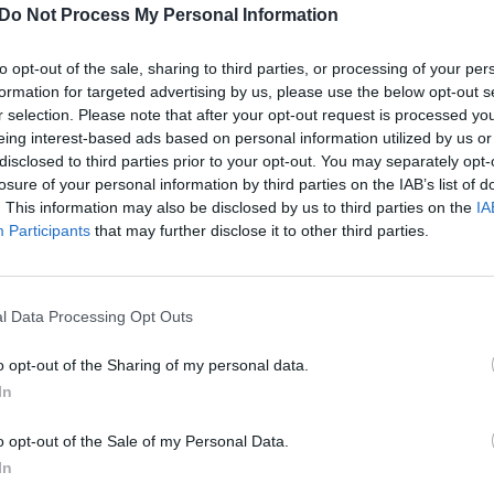
Do Not Process My Personal Information
žės trečiosios dienos konstitucijos
originalas.
įsit
net
to opt-out of the sale, sharing to third parties, or processing of your per
formation for targeted advertising by us, please use the below opt-out s
r selection. Please note that after your opt-out request is processed y
kolekcijos
Paroda
eing interest-based ads based on personal information utilized by us or
disclosed to third parties prior to your opt-out. You may separately opt-
losure of your personal information by third parties on the IAB’s list of
riginalas
Reporteris
. This information may also be disclosed by us to third parties on the
IA
Participants
that may further disclose it to other third parties.
l Data Processing Opt Outs
Visi įrašai
o opt-out of the Sharing of my personal data.
2:40
00:03:52
In
mai –
Liūdna vyresnio amžiaus dirbančiųjų
nenori:
kasdienybė – priekabiavimas, patyčios ir
o opt-out of the Sale of my Personal Data.
užgaulūs įvardžiai
In
Žinios
|
Lietuvos diena