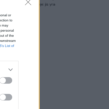
virtinti Ukrainos politikoje: jis yra
eisus
sonal or
Laidos
|
Nauja diena
ection to
ou may
 personal
out of the
 downstream
B’s List of