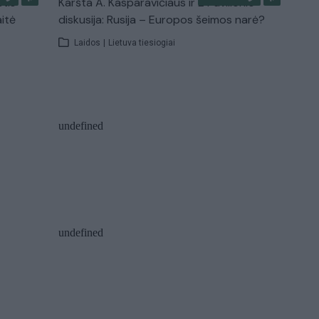
stis
Karšta A. Kasparavičiaus ir Ž Pavilionio
aitė
diskusija: Rusija – Europos šeimos narė?
Laidos
|
Lietuva tiesiogiai