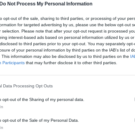
2021 m. gruodžio 15 d. Briuselyje vyksiančiam
Do Not Process My Personal Information
įsit
imui, regioninės aktualijos. Daug dėmesio skirta
net
e stiprinimui.
to opt-out of the sale, sharing to third parties, or processing of your per
formation for targeted advertising by us, please use the below opt-out s
r selection. Please note that after your opt-out request is processed y
ministras pirmininkas
premjerė
vizitas
eing interest-based ads based on personal information utilized by us or
disclosed to third parties prior to your opt-out. You may separately opt-
losure of your personal information by third parties on the IAB’s list of
LrytasGYVAI
. This information may also be disclosed by us to third parties on the
IA
Participants
that may further disclose it to other third parties.
l Data Processing Opt Outs
Visi įrašai
o opt-out of the Sharing of my personal data.
2:40
00:03:52
mai –
Liūdna vyresnio amžiaus dirbančiųjų
In
nenori:
kasdienybė – priekabiavimas, patyčios ir
o opt-out of the Sale of my Personal Data.
užgaulūs įvardžiai
In
Žinios
|
Lietuvos diena