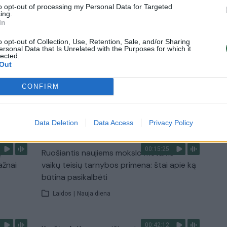
to opt-out of processing my Personal Data for Targeted
ing.
In
0:29
00:02:08
mas
Aukštaitijos pučiamųjų orkestras
3
Nyderlanduose apgynė čempionų vardą
o opt-out of Collection, Use, Retention, Sale, and/or Sharing
ersonal Data that Is Unrelated with the Purposes for which it
lected.
Žinios
|
Lietuvos diena
Out
CONFIRM
TV
Visi įrašai
Data Deletion
Data Access
Privacy Policy
00:15:25
ų
Ruošiantis naujiems mokslo metams –
ažnai
vaikų teisių tarnybos primena: štai apie ką
būtina pasikalbėti
Laidos
|
Nauja diena
00:42:12