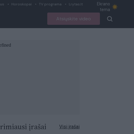
Ekrano
ius
Horoskopai
TV programa
Lrytas.lt
tema
Atsiųskite video
rimiausi įrašai
Visi įrašai