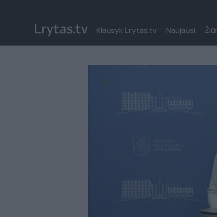
Klausyk Lrytas.tv
Naujausi
Žiū
Paremkite Ukrainą