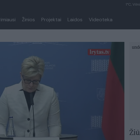
1°C, Viln
rimiausi
Žinios
Projektai
Laidos
Videoteka
Žiū