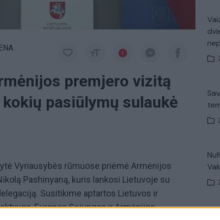
Vaiz
dvi
ne
IENA
rmėnijos premjero vizitą
Sav
o, kokių pasiūlymų sulaukė
tem
a
Nuf
onytė Vyriausybės rūmuose priėmė Armėnijos
Vak
ikolą Pashinyaną, kuris lankosi Lietuvoje su
 delegaciją. Susitikime aptartos Lietuvos ir
pektyvos, Europos Sąjungos ir Armėnijos
V. 