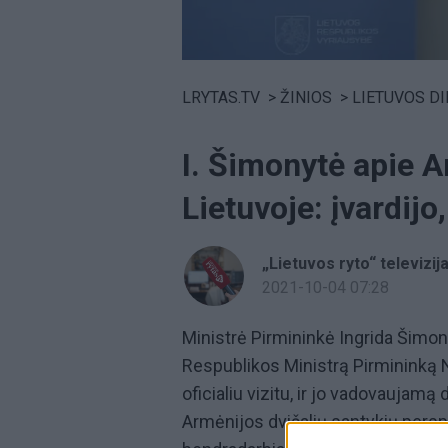
Volume
0%
LRYTAS.TV
>
ŽINIOS
>
LIETUVOS D
I. Šimonytė apie A
Lietuvoje: įvardij
„Lietuvos ryto“ televizij
2021-10-04 07:28
Ministrė Pirmininkė Ingrida Šim
Respublikos Ministrą Pirmininką N
oficialiu vizitu, ir jo vadovaujamą
Armėnijos dvišalių santykių pers