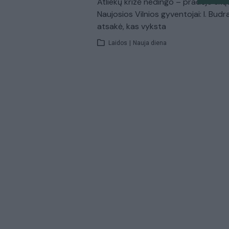
Atliekų krizė nedingo – pradėjo skų
Naujosios Vilnios gyventojai: I. Budr
atsakė, kas vyksta
Laidos
|
Nauja diena