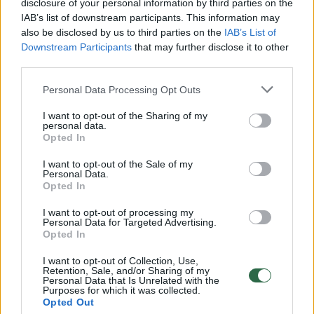
disclosure of your personal information by third parties on the
IAB’s list of downstream participants. This information may
00:00:49
Pateikė daugiau detalių apie iš tėvų paimtus šešis
also be disclosed by us to third parties on the
IAB’s List of
vaikus: jiems kilusi grėsmė
Downstream Participants
that may further disclose it to other
third parties.
Žinios
|
Lietuvos diena
Personal Data Processing Opt Outs
00:00:30
Vaizdai iš tragiškos avarijos Vilniaus r.: dviejų moterų ir
I want to opt-out of the Sharing of my
personal data.
vaiko gyvybių išgelbėti nepavyko
Opted In
Žinios
|
Lietuvos diena
I want to opt-out of the Sale of my
Personal Data.
Opted In
00:00:59
Nufilmavo, kaip patvino Vilniaus Vakarinis aplinkkelis:
I want to opt-out of processing my
vaizdas pribloškia
Personal Data for Targeted Advertising.
Opted In
Žinios
|
Lietuvos diena
I want to opt-out of Collection, Use,
Retention, Sale, and/or Sharing of my
Personal Data that Is Unrelated with the
00:02:01
„Pagarba pirmajai premjerei“: pasidalijo jautriais
Purposes for which it was collected.
Opted Out
prisiminimais apie Kazimierą Prunskienę