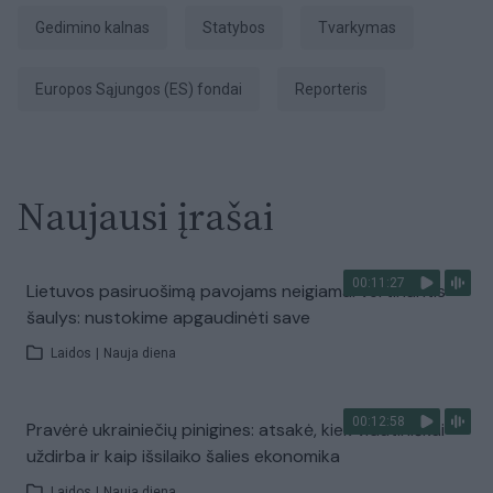
Gedimino kalnas
Statybos
tvarkymas
Europos Sąjungos (ES) fondai
Reporteris
Naujausi įrašai
00:11:27
Lietuvos pasiruošimą pavojams neigiamai vertinantis
šaulys: nustokime apgaudinėti save
Laidos
|
Nauja diena
00:12:58
Pravėrė ukrainiečių pinigines: atsakė, kiek vidutiniškai
uždirba ir kaip išsilaiko šalies ekonomika
Laidos
|
Nauja diena