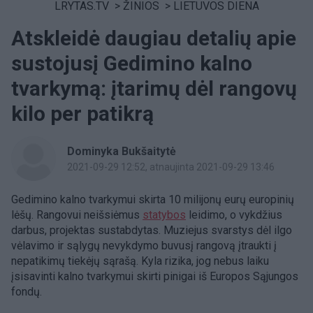
LRYTAS.TV
>
ŽINIOS
>
LIETUVOS DIENA
Atskleidė daugiau detalių apie
sustojusį Gedimino kalno
tvarkymą: įtarimų dėl rangovų
kilo per patikrą
Dominyka Bukšaitytė
2021-09-29 12:52
, atnaujinta 2021-09-29 13:46
Gedimino kalno tvarkymui skirta 10 milijonų eurų europinių
lėšų. Rangovui neišsiėmus
statybos
leidimo, o vykdžius
darbus, projektas sustabdytas.
Muziejus svarstys
dėl ilgo
vėlavimo ir sąlygų nevykdymo
buvusį rangovą įtraukti į
nepatikimų tiekėjų sąrašą. Kyla rizika, jog nebus laiku
įsisavinti kalno tvarkymui skirti pinigai iš Europos Sąjungos
fondų.