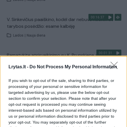
00:16:37
V. Sinkevičius paaiškino, kodėl dar nebuvo Koalicinės
tarybos posėdžio: esame kalbėję
Laidos
|
Nauja diena
00:01:31
Pamatykite atsisveikinimo su K. Prunskiene akimirkas:
amžinojo poilsio ji atguls Antakalnio kapinėse
Lrytas.lt -
Do Not Process My Personal Information
Žinios
|
Lietuvos diena
If you wish to opt-out of the sale, sharing to third parties, or
processing of your personal or sensitive information for
Visi įrašai
targeted advertising by us, please use the below opt-out
section to confirm your selection. Please note that after your
opt-out request is processed you may continue seeing
interest-based ads based on personal information utilized by
Žiūrimiausi įrašai
us or personal information disclosed to third parties prior to
your opt-out. You may separately opt-out of the further