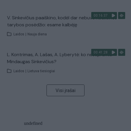
00:16:37
V. Sinkevičius paaiškino, kodėl dar nebuvo Koalicinės
tarybos posėdžio: esame kalbėję
Laidos
|
Nauja diena
00:41:28
L. Kontrimas, A. Lašas, A. Lyberytė: ko nesupranta
Mindaugas Sinkevičius?
Laidos
|
Lietuva tiesiogiai
Visi įrašai