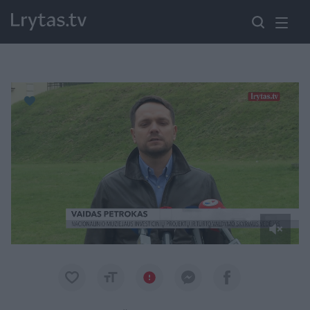
Paremkite Ukrainą