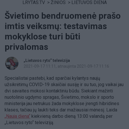
LRYTAS.TV
>
ŽINIOS
>
LIETUVOS DIENA
Švietimo bendruomenė prašo
imtis veiksmų: testavimas
mokyklose turi būti
privalomas
„Lietuvos ryto“ televizija
2021-09-17 11:11
, atnaujinta 2021-09-17 11:16
Specialistai pastebi, kad sparčiai kylantys naujų
užsikrėtimų COVID-19 skaičiai susiję ir su tuo, jog vaikai jau
dvi savaites mokosi kontaktiniu būdu. Siekiant mažinti
nuotolinio ugdymo spragas, Švietimo, mokslo ir sporto
ministerija jau netrukus žada mokyklose įrengti hibridines
klases, tačiau jų laukti teks dar mažiausiai mėnesį. Laida
„Nauja diena“
kiekvieną darbo dieną 13:00 valandą per
„Lietuvos ryto“ televiziją.