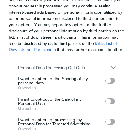
opt-out request is processed you may continue seeing
interest-based ads based on personal information utilized by
Visi įrašai
us or personal information disclosed to third parties prior to
your opt-out. You may separately opt-out of the further
disclosure of your personal information by third parties on the
IAB’s list of downstream participants. This information may
Žiūrimiausi įrašai
also be disclosed by us to third parties on the
IAB’s List of
Downstream Participants
that may further disclose it to other
third parties.
00:00:30
Vaizdai iš tragiškos avarijos Vilniaus r.: dviejų moterų ir
Personal Data Processing Opt Outs
vaiko gyvybių išgelbėti nepavyko
I want to opt-out of the Sharing of my
Žinios
|
Lietuvos diena
personal data.
Opted In
00:00:57
I want to opt-out of the Sale of my
Savaitės vidurys nusimato karštas: temperatūra kils iki
Personal Data.
32 laipsnių šilumos
Opted In
Žinios
|
Orai
I want to opt-out of processing my
Personal Data for Targeted Advertising.
Opted In