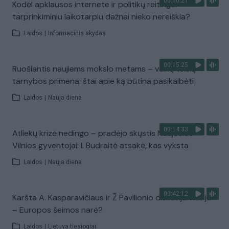
00:10:21
Kodėl apklausos internete ir politikų reitingai
tarprinkiminiu laikotarpiu dažnai nieko nereiškia?
Laidos
|
Informacinis skydas
00:15:25
Ruošiantis naujiems mokslo metams – vaikų teisių
tarnybos primena: štai apie ką būtina pasikalbėti
Laidos
|
Nauja diena
00:14:33
Atliekų krizė nedingo – pradėjo skųstis Naujosios
Vilnios gyventojai: I. Budraitė atsakė, kas vyksta
Laidos
|
Nauja diena
00:42:12
Karšta A. Kasparavičiaus ir Ž Pavilionio diskusija: Rusija
– Europos šeimos narė?
Laidos
|
Lietuva tiesiogiai