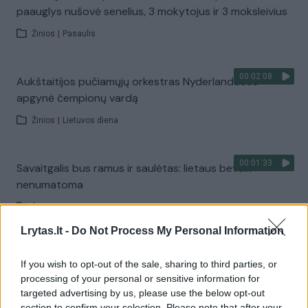
paauglys nušovė senelius, 3 mokytojus ir 3 moksleivius
Žinios
|
Pasaulis
00:02:08
Aukštaitijos pučiamųjų orkestras Nyderlanduose
apgynė čempionų vardą
Žinios
|
Lietuvos diena
00:01:33
Savaitgalis bus ramus ir saulėtas: lietaus beveik
nenumatoma
Žinios
|
Orai
Lrytas.lt -
Do Not Process My Personal Information
00:10:21
Kodėl apklausos internete ir politikų reitingai
If you wish to opt-out of the sale, sharing to third parties, or
tarprinkiminiu laikotarpiu dažnai nieko nereiškia?
processing of your personal or sensitive information for
targeted advertising by us, please use the below opt-out
Laidos
|
Informacinis skydas
section to confirm your selection. Please note that after your