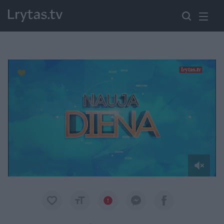
Paremkite Ukrainą