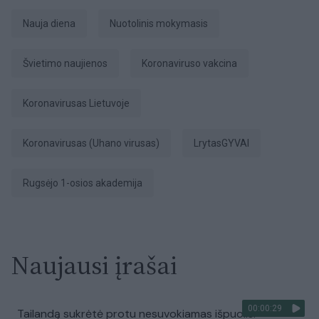
Nauja diena
Nuotolinis mokymasis
Švietimo naujienos
Koronaviruso vakcina
Koronavirusas Lietuvoje
koronavirusas (Uhano virusas)
LrytasGYVAI
Rugsėjo 1-osios akademija
Naujausi įrašai
00:00:29
Tailandą sukrėtė protu nesuvokiamas išpuolis: