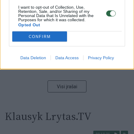
00:00:59
Nufilmavo, kaip patvino Vilniaus Vakarinis aplinkkelis:
I want to opt-out of Collection, Use,
vaizdas pribloškia
Retention, Sale, and/or Sharing of my
Personal Data that Is Unrelated with the
Purposes for which it was collected.
Žinios
|
Lietuvos diena
Opted Out
CONFIRM
00:05:25
K. Prunskienės brolis prisiminė jaudinančią akimirką
prieš mirtį: „Tai buvo simbolinis mūsų pagerbimo
ženklas“
Data Deletion
Data Access
Privacy Policy
Žinios
|
Lietuvos diena
Visi įrašai
Klausyk Lrytas.TV