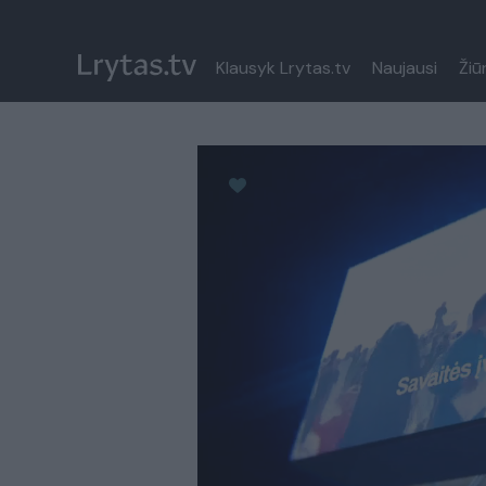
Klausyk Lrytas.tv
Naujausi
Žiū
Paremkite Ukrainą