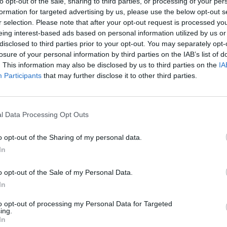
to opt-out of the sale, sharing to third parties, or processing of your per
aut
pos Sąjunga (ES)
europarlamentarai
formation for targeted advertising by us, please use the below opt-out s
r selection. Please note that after your opt-out request is processed y
eing interest-based ads based on personal information utilized by us or
disclosed to third parties prior to your opt-out. You may separately opt-
losure of your personal information by third parties on the IAB’s list of
. This information may also be disclosed by us to third parties on the
IA
Participants
that may further disclose it to other third parties.
Visi įrašai
l Data Processing Opt Outs
0:57
00:42:12
aigsime
Karšta A. Kasparavičiaus ir Ž Pavilionio
o opt-out of the Sharing of my personal data.
diskusija: Rusija – Europos šeimos narė?
In
Laidos
|
Lietuva tiesiogiai
o opt-out of the Sale of my Personal Data.
In
2:33
00:04:00
dens
Kuprines pasvėrę specialistai įspėja apie
to opt-out of processing my Personal Data for Targeted
e:
pavojingą įprotį: tą daro daugiau nei pusė
ing.
In
pradinukų