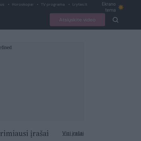
Ekrano
ius
Horoskopai
TV programa
Lrytas.lt
tema
Atsiųskite video
rimiausi įrašai
Visi įrašai