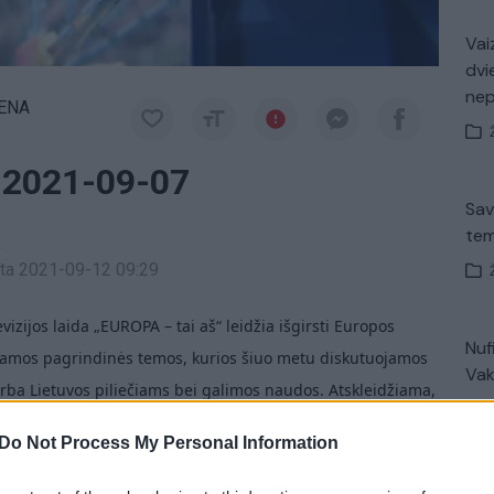
Vaiz
dvi
ne
IENA
 2021-09-07
Sav
tem
a
inta 2021-09-12 09:29
evizijos laida „EUROPA – tai aš“ leidžia išgirsti Europos
Nuf
riamos pagrindinės temos, kurios šiuo metu diskutuojamos
Vak
rba Lietuvos piliečiams bei galimos naudos. Atskleidžiama,
auja savo piliečių interesams bei primenama Lietuvos
Do Not Process My Personal Information
rlamento vaidmenį kasdieniame jų gyvenime.
Avar