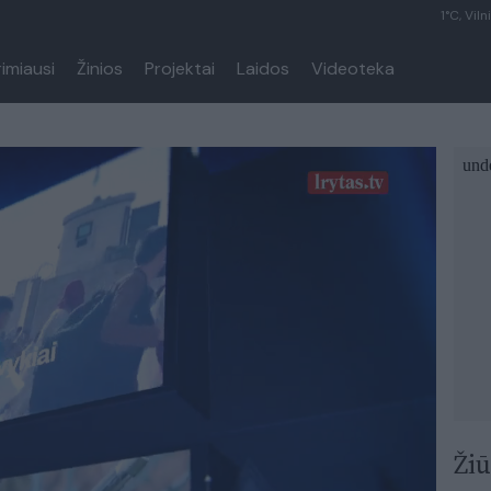
1°C, Viln
rimiausi
Žinios
Projektai
Laidos
Videoteka
Žiū