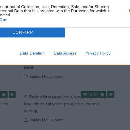
Žinios
|
Lietuvos diena
o opt-out of Collection, Use, Retention, Sale, and/or Sharing
ersonal Data that Is Unrelated with the Purposes for which it
lected.
Out
TV
CONFIRM
Visi įrašai
00:11:27
nio
Lietuvos pasiruošimą pavojams neigiamai
Data Deletion
Data Access
Privacy Policy
narė?
vertinantis šaulys: nustokime apgaudinėti
save
Laidos
|
Nauja diena
00:16:37
, kiek
V. Sinkevičius paaiškino, kodėl dar nebuvo
alies
Koalicinės tarybos posėdžio: esame
kalbėję
Laidos
|
Nauja diena