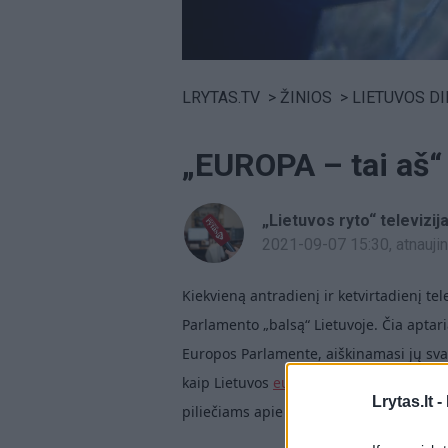
Volume
0%
LRYTAS.TV
>
ŽINIOS
>
LIETUVOS D
„EUROPA – tai aš“
„Lietuvos ryto“ televizij
2021-09-07 15:30
, atnauj
Kiekvieną antradienį ir ketvirtadienį tel
Parlamento „balsą“ Lietuvoje. Čia apta
Europos Parlamente, aiškinamasi jų sva
kaip Lietuvos
europarlamentarai
atstov
Lrytas.lt -
piliečiams apie reikšmingą Europos Pa