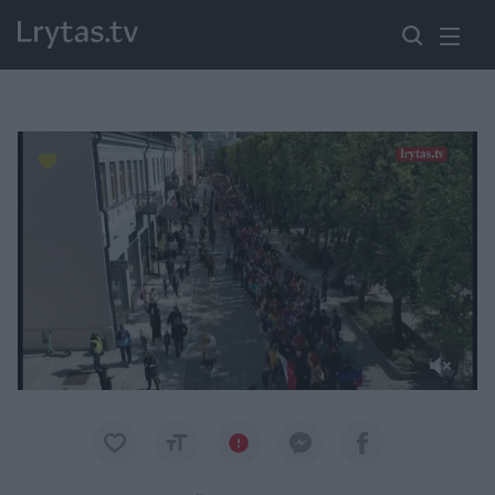
Paremkite Ukrainą