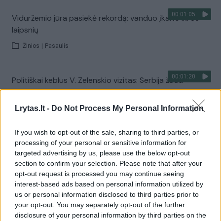
00:01:05
Viduržemio jūra pasiekė rekordą: vanduo įkaito iki 33
laipsnių
Žinios
|
Pasaulis
00:01:20
Politiškai keblus V. Zelenskio vizitas: Serbija žada
stiprinti ryšius su Ukraina
Lrytas.lt -
Do Not Process My Personal Information
Žinios
|
Pasaulis
If you wish to opt-out of the sale, sharing to third parties, or
Visi įrašai
processing of your personal or sensitive information for
targeted advertising by us, please use the below opt-out
section to confirm your selection. Please note that after your
opt-out request is processed you may continue seeing
Žiūrimiausi įrašai
interest-based ads based on personal information utilized by
us or personal information disclosed to third parties prior to
your opt-out. You may separately opt-out of the further
disclosure of your personal information by third parties on the
00:00:30