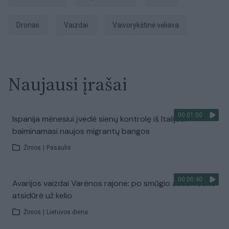
dronas
vaizdai
vaivorykštinė vėliava
Naujausi įrašai
00:01:00
Ispanija mėnesiui įvedė sienų kontrolę iš Italijos:
baiminamasi naujos migrantų bangos
Žinios
|
Pasaulis
00:00:40
Avarijos vaizdai Varėnos rajone: po smūgio automobilis
atsidūrė už kelio
Žinios
|
Lietuvos diena