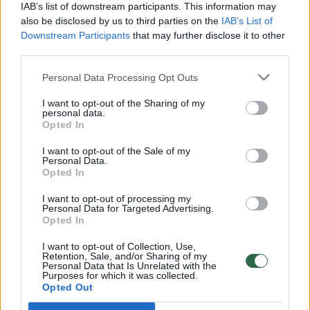
Vaizdai iš tragiškos avarijos Vilniaus r.: dviejų moterų ir
IAB’s list of downstream participants. This information may
vaiko gyvybių išgelbėti nepavyko
also be disclosed by us to third parties on the
IAB’s List of
Downstream Participants
that may further disclose it to other
Žinios
|
Lietuvos diena
third parties.
Personal Data Processing Opt Outs
00:00:57
Savaitės vidurys nusimato karštas: temperatūra kils iki
I want to opt-out of the Sharing of my
32 laipsnių šilumos
personal data.
Opted In
Žinios
|
Orai
I want to opt-out of the Sale of my
Personal Data.
Opted In
00:15:54
V. Zalužno pasisakymą laiko bandymu įsitvirtinti
Ukrainos politikoje: jis yra neteisus
I want to opt-out of processing my
Personal Data for Targeted Advertising.
Laidos
|
Nauja diena
Opted In
I want to opt-out of Collection, Use,
Retention, Sale, and/or Sharing of my
00:00:59
Nufilmavo, kaip patvino Vilniaus Vakarinis aplinkkelis:
Personal Data that Is Unrelated with the
Purposes for which it was collected.
vaizdas pribloškia
Opted Out
Žinios
|
Lietuvos diena