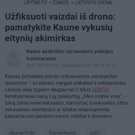
LRYTAS.TV
>
ŽINIOS
>
LIETUVOS DIENA
Užfiksuoti vaizdai iš drono:
pamatykite Kaune vykusių
eitynių akimirkas
Kauno apskrities vyriausiasis policijos
komisariatas
2021-09-04 14:01
, atnaujinta 2021-09-04 15:10
Kaunas šeštadienį nušvito ryškiausiomis vaivorykštės
spalvomis – su šūkiais, margais plakatais ir reikalavimais
Laisvės alėja žygiavo daugiau nei 2 tūkst.
LGBTQ+
bendruomenės narių ir jų palaikytojų. „Mes esame visur“, –
tokią žinutę homoseksualūs, translyčiai, biseksualūs, kitos
seksualinės orientacijos ar lytiškai neapsisprendę
kauniečiai nori perduoti miesto valdžiai ir žmonėms.
Kaunas Pride
Eitynės Kaune
LGBT