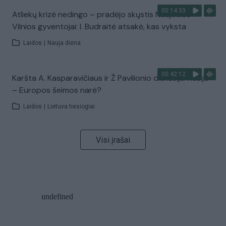
00:14:33
Atliekų krizė nedingo – pradėjo skųstis Naujosios
Vilnios gyventojai: I. Budraitė atsakė, kas vyksta
Laidos
|
Nauja diena
00:42:12
Karšta A. Kasparavičiaus ir Ž Pavilionio diskusija: Rusija
– Europos šeimos narė?
Laidos
|
Lietuva tiesiogiai
Visi įrašai