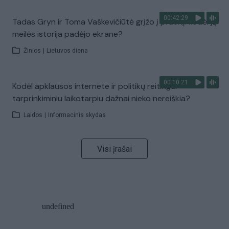
00:42:29
Tadas Gryn ir Toma Vaškevičiūtė grįžo į praeitį: kodėl jų
meilės istorija padėjo ekrane?
Žinios
|
Lietuvos diena
00:10:21
Kodėl apklausos internete ir politikų reitingai
tarprinkiminiu laikotarpiu dažnai nieko nereiškia?
Laidos
|
Informacinis skydas
Visi įrašai