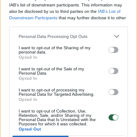
00:00:30
Vaizdai iš tragiškos avarijos Vilniaus r.: dviejų moterų ir
IAB’s list of downstream participants. This information may
also be disclosed by us to third parties on the
IAB’s List of
vaiko gyvybių išgelbėti nepavyko
Downstream Participants
that may further disclose it to other
Žinios
|
Lietuvos diena
third parties.
Personal Data Processing Opt Outs
00:00:57
Savaitės vidurys nusimato karštas: temperatūra kils iki
I want to opt-out of the Sharing of my
32 laipsnių šilumos
personal data.
Opted In
Žinios
|
Orai
I want to opt-out of the Sale of my
Personal Data.
Opted In
00:15:54
V. Zalužno pasisakymą laiko bandymu įsitvirtinti
Ukrainos politikoje: jis yra neteisus
I want to opt-out of processing my
Personal Data for Targeted Advertising.
Opted In
Laidos
|
Nauja diena
I want to opt-out of Collection, Use,
Retention, Sale, and/or Sharing of my
00:00:57
Personal Data that Is Unrelated with the
Sinoptikai atsakė, kokiais orais užbaigsime darbo
Purposes for which it was collected.
savaitę: karščiai atsitrauks
Opted Out