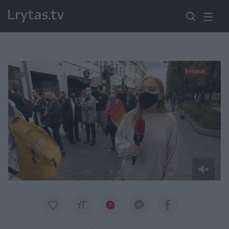
Paremkite Ukrainą