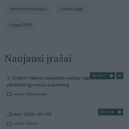
vaivorykštinė vėliava
Laisvės alėja
LrytasGYVAI
Naujausi įrašai
00:44:27
V. Čmilytė-Nielsen spaudžia valdžią: ragina skubiai
peržiūrėti gynybos susitarimą
Laidos
|
ELTA savaitė
00:21:16
„Žinios“ 2026-08-09
Laidos
|
Žinios