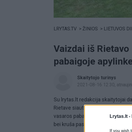
Volume
0%
LRYTAS.TV
>
ŽINIOS
>
LIETUVOS D
Vaizdai iš Rietavo
pabaigoje apylink
Skaitytojo turinys
2021-08-16 12:30
, atnauj
Su lrytas.lt redakcija skaitytojai 
Rietave siautėjusi kruša. Skaitytoj
vasaros pabaigoje jis gana netikėt
Lrytas.lt -
bei kruša pasiekė ir Joniškį.
If you wish 