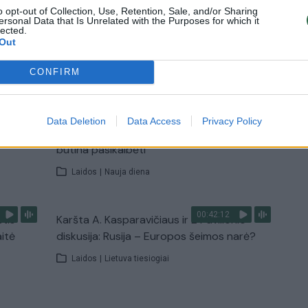
Žinios
|
Pasaulis
o opt-out of Collection, Use, Retention, Sale, and/or Sharing
ersonal Data that Is Unrelated with the Purposes for which it
lected.
Out
TV
Visi įrašai
CONFIRM
00:15:25
ų
Ruošiantis naujiems mokslo metams –
Data Deletion
Data Access
Privacy Policy
ažnai
vaikų teisių tarnybos primena: štai apie ką
būtina pasikalbėti
Laidos
|
Nauja diena
00:42:12
stis
Karšta A. Kasparavičiaus ir Ž Pavilionio
aitė
diskusija: Rusija – Europos šeimos narė?
Laidos
|
Lietuva tiesiogiai