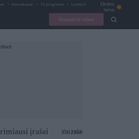
Ekrano
ius
Horoskopai
TV programa
Lrytas.lt
tema
Atsiųskite video
rimiausi įrašai
Visi įrašai