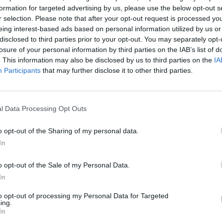
Nuf
formation for targeted advertising by us, please use the below opt-out s
ichija
vasaros pabaiga
skaitytojo laiškas
r selection. Please note that after your opt-out request is processed y
Vak
eing interest-based ads based on personal information utilized by us or
disclosed to third parties prior to your opt-out. You may separately opt-
losure of your personal information by third parties on the IAB’s list of
. This information may also be disclosed by us to third parties on the
IA
Participants
that may further disclose it to other third parties.
Visi įrašai
l Data Processing Opt Outs
o opt-out of the Sharing of my personal data.
3:57
00:00:40
 ir
Dronai Vokietijoje kelia vis daugiau
In
klausimų: du pastebėti virš karinės bazės
u
Žinios
|
Pasaulis
o opt-out of the Sale of my Personal Data.
In
3:38
00:00:37
kalbos
to opt-out of processing my Personal Data for Targeted
Prancūzijoje sustabdytas gaisro plitimas:
ing.
ose
dėl karščių pavojus dar neišnyko
In