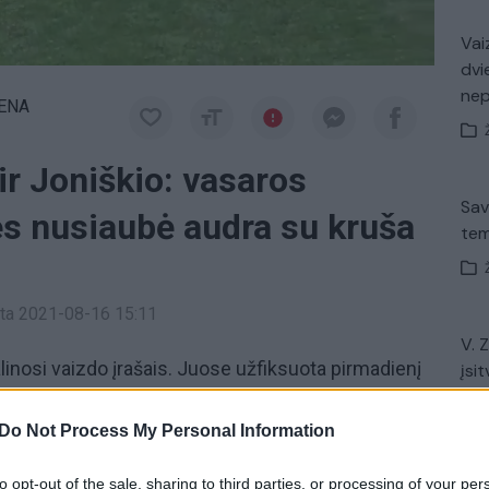
Vaiz
dvi
ne
IENA
 ir Joniškio: vasaros
Sav
es nusiaubė audra su kruša
tem
inta 2021-08-16 15:11
V. 
dalinosi vaizdo įrašais. Juose užfiksuota pirmadienį
įsit
net
ai dalijosi, jog toks reiškinys nustebino, nes
as. Antrojoje dienos pusėje, apie 17:40 val., audra
Do Not Process My Personal Information
to opt-out of the sale, sharing to third parties, or processing of your per