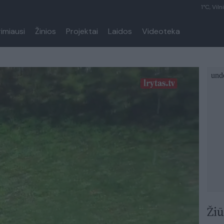
1°C, Viln
rimiausi
Žinios
Projektai
Laidos
Videoteka
Žiū