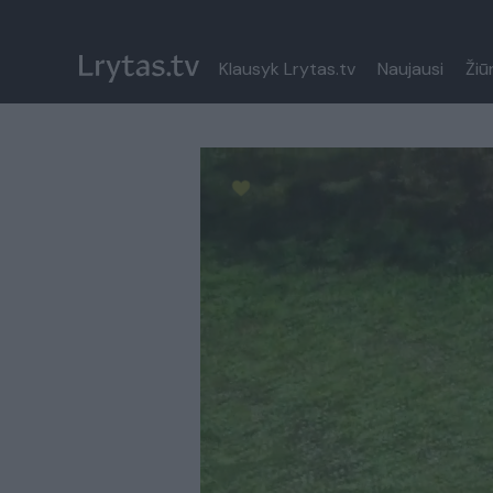
Klausyk Lrytas.tv
Naujausi
Žiū
Paremkite Ukrainą