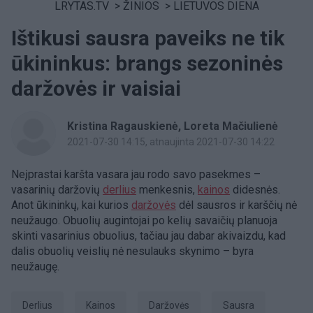
LRYTAS.TV
>
ŽINIOS
>
LIETUVOS DIENA
Ištikusi sausra paveiks ne tik
ūkininkus: brangs sezoninės
daržovės ir vaisiai
Kristina Ragauskienė, Loreta Mačiulienė
2021-07-30 14:15
, atnaujinta 2021-07-30 14:22
Neįprastai karšta vasara jau rodo savo pasekmes –
vasarinių daržovių
derlius
menkesnis,
kainos
didesnės.
Anot ūkininkų, kai kurios
daržovės
dėl sausros ir karščių nė
neužaugo. Obuolių augintojai po kelių savaičių planuoja
skinti vasarinius obuolius, tačiau jau dabar akivaizdu, kad
dalis obuolių veislių nė nesulauks skynimo – byra
neužaugę.
derlius
Kainos
daržovės
sausra