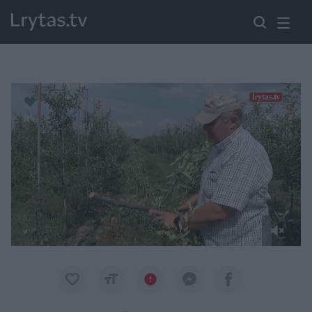
Paremkite Ukrainą