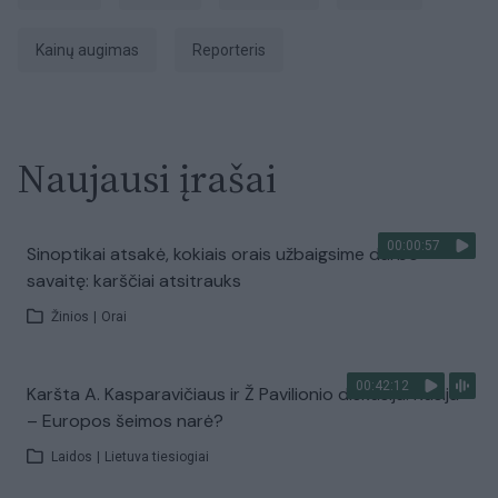
kainų augimas
Reporteris
Naujausi įrašai
00:00:57
Sinoptikai atsakė, kokiais orais užbaigsime darbo
savaitę: karščiai atsitrauks
Žinios
|
Orai
00:42:12
Karšta A. Kasparavičiaus ir Ž Pavilionio diskusija: Rusija
– Europos šeimos narė?
Laidos
|
Lietuva tiesiogiai