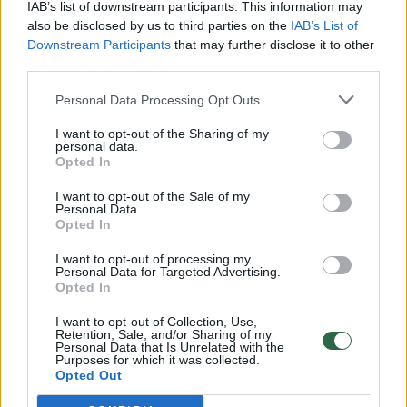
Vaizdai iš tragiškos avarijos Vilniaus r.: dviejų moterų ir
IAB’s list of downstream participants. This information may
vaiko gyvybių išgelbėti nepavyko
also be disclosed by us to third parties on the
IAB’s List of
Downstream Participants
that may further disclose it to other
Žinios
|
Lietuvos diena
third parties.
Personal Data Processing Opt Outs
00:00:57
Savaitės vidurys nusimato karštas: temperatūra kils iki
I want to opt-out of the Sharing of my
32 laipsnių šilumos
personal data.
Opted In
Žinios
|
Orai
I want to opt-out of the Sale of my
Personal Data.
00:00:59
Opted In
Nufilmavo, kaip patvino Vilniaus Vakarinis aplinkkelis:
vaizdas pribloškia
I want to opt-out of processing my
Personal Data for Targeted Advertising.
Žinios
|
Lietuvos diena
Opted In
I want to opt-out of Collection, Use,
Retention, Sale, and/or Sharing of my
00:00:55
Avarija Vilniuje: į stotelę įsirėžęs automobilis sužalojo
Personal Data that Is Unrelated with the
Purposes for which it was collected.
dvi moteris
Opted Out
Žinios
|
Lietuvos diena