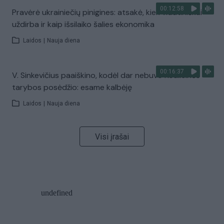
00:12:58
Pravėrė ukrainiečių pinigines: atsakė, kiek vidutiniškai
uždirba ir kaip išsilaiko šalies ekonomika
Laidos
|
Nauja diena
00:16:37
V. Sinkevičius paaiškino, kodėl dar nebuvo Koalicinės
tarybos posėdžio: esame kalbėję
Laidos
|
Nauja diena
Visi įrašai