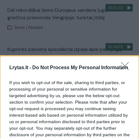
00:02:33
Dėl rekordiškai žemo Dunojaus vandens lygio –
griežtos priemonės Vengrijoje: turistai įtūžę
Žinios
|
Pasaulis
00:04:00
Kuprines pasvėrę specialistai įspėja apie pavojingą
įprotį: tą daro daugiau nei pusė pradinukų
Žinios
|
Lietuvos diena
Lrytas.lt -
Do Not Process My Personal Information
If you wish to opt-out of the sale, sharing to third parties, or
Visi įrašai
processing of your personal or sensitive information for
targeted advertising by us, please use the below opt-out
section to confirm your selection. Please note that after your
opt-out request is processed you may continue seeing
Žiūrimiausi įrašai
interest-based ads based on personal information utilized by
us or personal information disclosed to third parties prior to
your opt-out. You may separately opt-out of the further
disclosure of your personal information by third parties on the
00:00:30