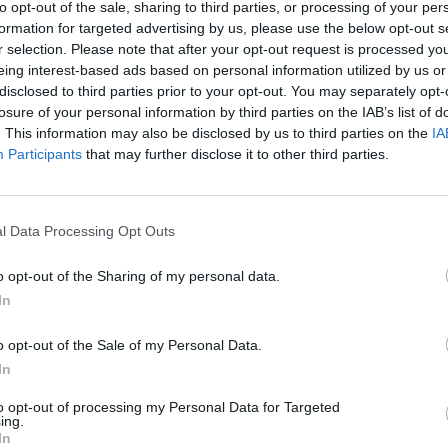
to opt-out of the sale, sharing to third parties, or processing of your per
Nuf
formation for targeted advertising by us, please use the below opt-out s
Utilizacija
baudos
metalo laužas
Vak
r selection. Please note that after your opt-out request is processed y
eing interest-based ads based on personal information utilized by us or
disclosed to third parties prior to your opt-out. You may separately opt-
losure of your personal information by third parties on the IAB’s list of
. This information may also be disclosed by us to third parties on the
IA
Participants
that may further disclose it to other third parties.
Visi įrašai
l Data Processing Opt Outs
00:21:19
žo į
„Žinios“ 2026-08-08
o opt-out of the Sharing of my personal data.
jo
In
Laidos
|
Žinios
o opt-out of the Sale of my Personal Data.
In
to opt-out of processing my Personal Data for Targeted
3:57
00:00:40
 ir
Dronai Vokietijoje kelia vis daugiau
ing.
In
klausimų: du pastebėti virš karinės bazės