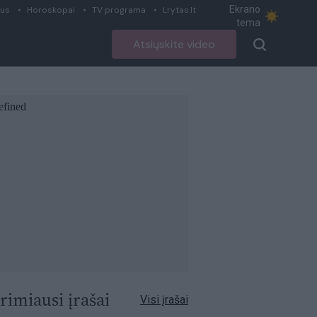
Ekrano
ius
Horoskopai
TV programa
Lrytas.lt
tema
Atsiųskite video
rimiausi įrašai
Visi įrašai