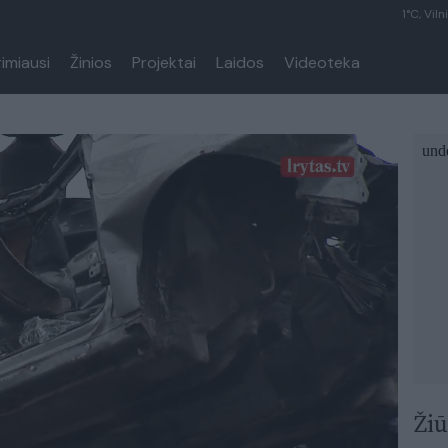
1°C, Viln
rimiausi
Žinios
Projektai
Laidos
Videoteka
Žiū