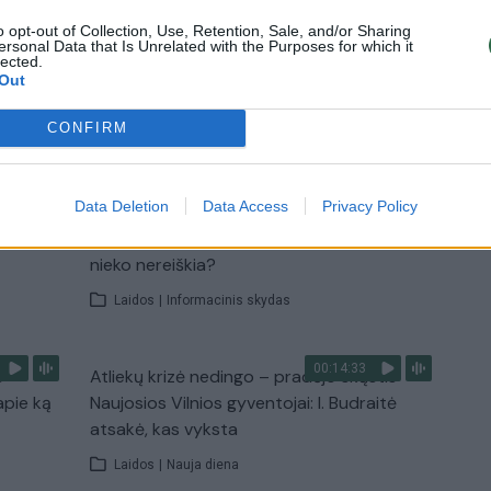
o opt-out of Collection, Use, Retention, Sale, and/or Sharing
u
Žinios
|
Pasaulis
ersonal Data that Is Unrelated with the Purposes for which it
lected.
Out
TV
CONFIRM
Visi įrašai
00:10:21
Data Deletion
Data Access
Privacy Policy
žo į
Kodėl apklausos internete ir politikų
jo
reitingai tarprinkiminiu laikotarpiu dažnai
nieko nereiškia?
Laidos
|
Informacinis skydas
00:14:33
s –
Atliekų krizė nedingo – pradėjo skųstis
apie ką
Naujosios Vilnios gyventojai: I. Budraitė
atsakė, kas vyksta
Laidos
|
Nauja diena