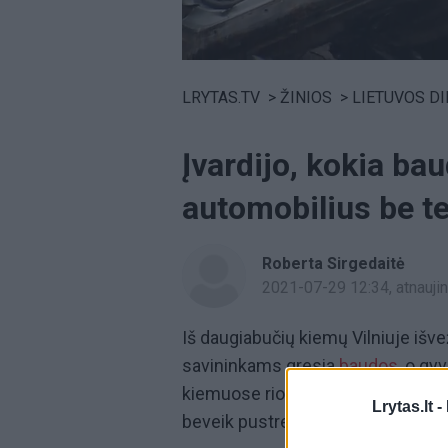
Volume
0%
LRYTAS.TV
>
ŽINIOS
>
LIETUVOS D
Įvardijo, kokia b
automobilius be t
Roberta Sirgedaitė
2021-07-29 12:34
, atnauj
Iš daugiabučių kiemų Vilniuje išv
savininkams gresia
baudos,
o gyv
kiemuose riogsančius metalo laužu
Lrytas.lt -
beveik pustrečio šimto nenaudoj