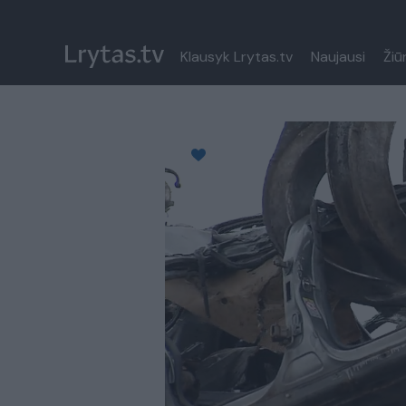
Klausyk Lrytas.tv
Naujausi
Žiū
Paremkite Ukrainą