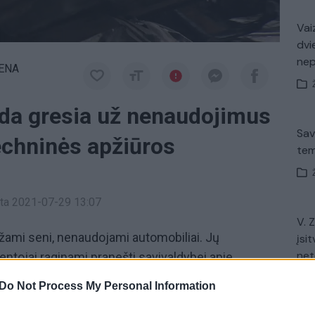
Vaiz
dvi
ne
IENA
auda gresia už nenaudojimus
Sav
echninės apžiūros
tem
inta 2021-07-29 13:07
V. 
ežami seni, nenaudojami automobiliai. Jų
įsit
net
entojai raginami pranešti savivaldybei apie
s. Per porą metų, Vilniuje nutempta ir utilizuota
Do Not Process My Personal Information
amų mašinų.