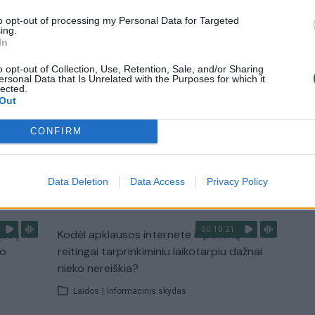
to opt-out of processing my Personal Data for Targeted
ing.
In
o opt-out of Collection, Use, Retention, Sale, and/or Sharing
3:57
00:00:40
 ir
Dronai Vokietijoje kelia vis daugiau
ersonal Data that Is Unrelated with the Purposes for which it
lected.
klausimų: du pastebėti virš karinės bazės
Out
u
Žinios
|
Pasaulis
CONFIRM
TV
Data Deletion
Data Access
Privacy Policy
Visi įrašai
00:10:21
žo į
Kodėl apklausos internete ir politikų
jo
reitingai tarprinkiminiu laikotarpiu dažnai
nieko nereiškia?
Laidos
|
Informacinis skydas