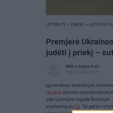
Volume
0%
LRYTAS.TV
>
ŽINIOS
>
LIETUVOS D
Premjerė Ukrainos
judėti į priekį – su
BNS ir lrytas.lt inf.
2021-07-08 10:17
Įgyvendinus asociacijos susitar
Ukrainai
atsivers narystei bendrijo
sako premjerė Ingrida Šimonytė.
susitarimą su
ES.
Tai gairės refor