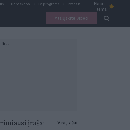
Ekrano
ius
Horoskopai
TV programa
Lrytas.lt
tema
Atsiųskite video
rimiausi įrašai
Visi įrašai