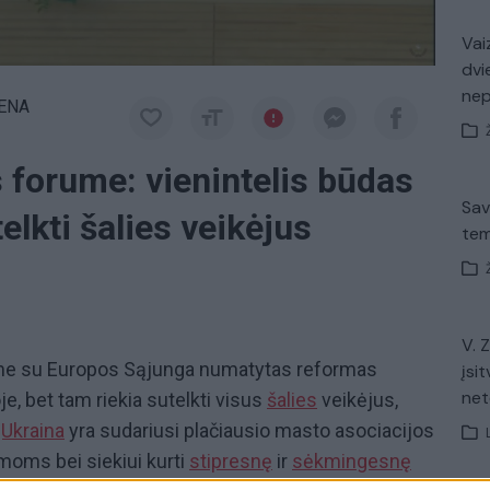
Vaiz
dvi
ne
IENA
 forume: vienintelis būdas
Sav
telkti šalies veikėjus
tem
V. 
ime su Europos Sąjunga numatytas reformas
įsit
net
je, bet tam riekia sutelkti visus
šalies
veikėjus,
„Ukraina
yra sudariusi plačiausio masto asociacijos
moms bei siekiui kurti
stipresnę
ir
sėkmingesnę