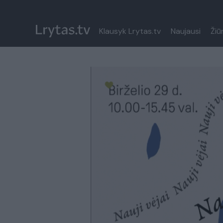
Klausyk Lrytas.tv
Naujausi
Žiū
Paremkite Ukrainą