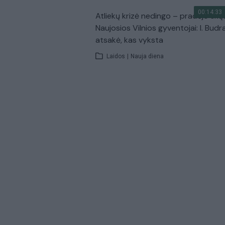
00:14:33
Atliekų krizė nedingo – pradėjo skų
Naujosios Vilnios gyventojai: I. Budr
atsakė, kas vyksta
Laidos
|
Nauja diena