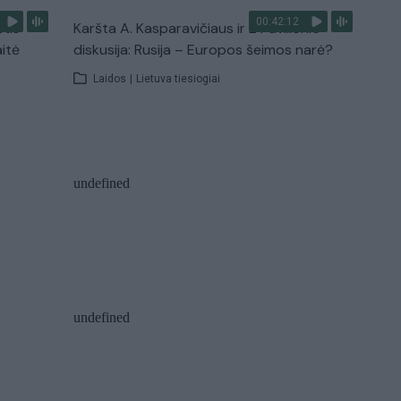
00:42:12
stis
Karšta A. Kasparavičiaus ir Ž Pavilionio
aitė
diskusija: Rusija – Europos šeimos narė?
Laidos
|
Lietuva tiesiogiai