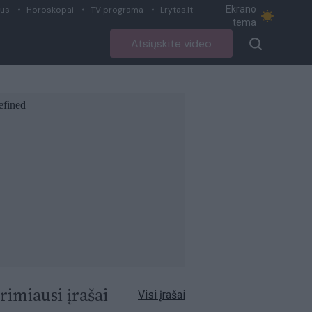
Ekrano
ius
Horoskopai
TV programa
Lrytas.lt
tema
Atsiųskite video
rimiausi įrašai
Visi įrašai