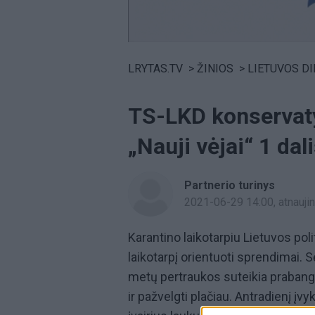
Volume
0%
LRYTAS.TV
>
ŽINIOS
>
LIETUVOS D
TS-LKD konservaty
„Nauji vėjai“ 1 dal
Partnerio turinys
2021-06-29 14:00
, atnauj
Karantino laikotarpiu Lietuvos pol
laikotarpį orientuoti sprendimai
metų pertraukos suteikia prabangą
ir pažvelgti plačiau. Antradienį įv