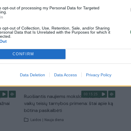
Žinios
|
Lietuvos diena
to opt-out of processing my Personal Data for Targeted
ing.
In
0:29
00:02:08
mas
Aukštaitijos pučiamųjų orkestras
o opt-out of Collection, Use, Retention, Sale, and/or Sharing
3
Nyderlanduose apgynė čempionų vardą
ersonal Data that Is Unrelated with the Purposes for which it
lected.
Out
Žinios
|
Lietuvos diena
CONFIRM
TV
Data Deletion
Data Access
Privacy Policy
Visi įrašai
00:15:25
ų
Ruošiantis naujiems mokslo metams –
ažnai
vaikų teisių tarnybos primena: štai apie ką
būtina pasikalbėti
Laidos
|
Nauja diena