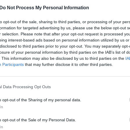
aujančių intelektualų išgirsti dabartinės mūsų šalies
įsit
Do Not Process My Personal Information
 apie galimas konservatyvias ir centro dešinės
net
mas ateičiai. Politinė reklama. Apmokėta iš TS-
to opt-out of the sale, sharing to third parties, or processing of your per
formation for targeted advertising by us, please use the below opt-out s
r selection. Please note that after your opt-out request is processed y
eing interest-based ads based on personal information utilized by us or
demokratai (TS-LKD)
konferencija
disclosed to third parties prior to your opt-out. You may separately opt-
losure of your personal information by third parties on the IAB’s list of
. This information may also be disclosed by us to third parties on the
IA
Participants
that may further disclose it to other third parties.
l Data Processing Opt Outs
Visi įrašai
o opt-out of the Sharing of my personal data.
In
2:40
00:03:52
mai –
Liūdna vyresnio amžiaus dirbančiųjų
nenori:
kasdienybė – priekabiavimas, patyčios ir
o opt-out of the Sale of my Personal Data.
užgaulūs įvardžiai
In