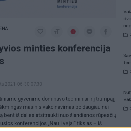
Vaiz
dvi
ne
IENA
vios minties konferencija
Sav
is
tem
inta 2021-06-30 07:30
Nuf
itiniame gyvenime dominavo techniniai ir į trumpąjį
Vak
. Sėkmingas masinis vakcinavimas po daugiau nei
 bent iš dalies atsitraukti nuo šiandienos rūpesčių
ykusios konferencijos „Nauji vėjai“ tikslas – iš
V. 