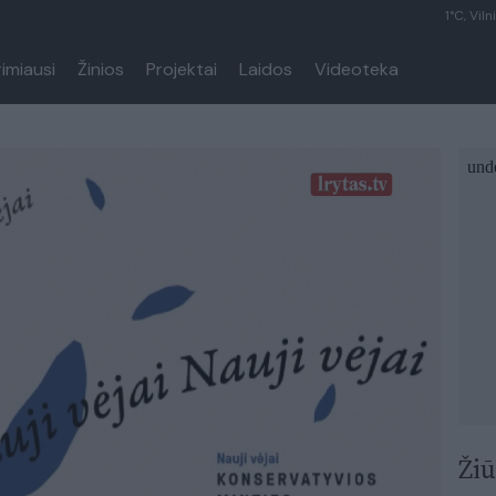
1°C, Viln
rimiausi
Žinios
Projektai
Laidos
Videoteka
Žiū