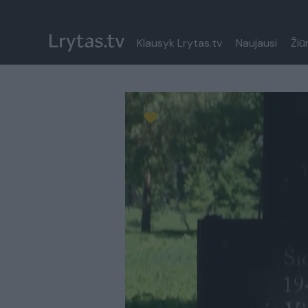
Klausyk Lrytas.tv
Naujausi
Žiū
Paremkite Ukrainą