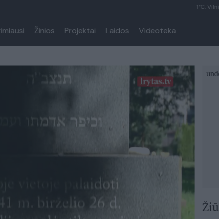
1°C, Viln
rimiausi
Žinios
Projektai
Laidos
Videoteka
Žiū