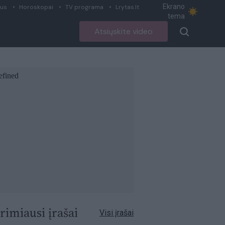
Ekrano
ius
Horoskopai
TV programa
Lrytas.lt
tema
Atsiųskite video
rimiausi įrašai
Visi įrašai