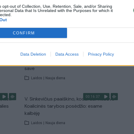
Žinios
|
Lietuvos diena
o opt-out of Collection, Use, Retention, Sale, and/or Sharing
ersonal Data that Is Unrelated with the Purposes for which it
lected.
Out
TV
CONFIRM
Visi įrašai
00:11:27
nio
Lietuvos pasiruošimą pavojams neigiamai
Data Deletion
Data Access
Privacy Policy
narė?
vertinantis šaulys: nustokime apgaudinėti
save
Laidos
|
Nauja diena
00:16:37
, kiek
V. Sinkevičius paaiškino, kodėl dar nebuvo
alies
Koalicinės tarybos posėdžio: esame
kalbėję
Laidos
|
Nauja diena