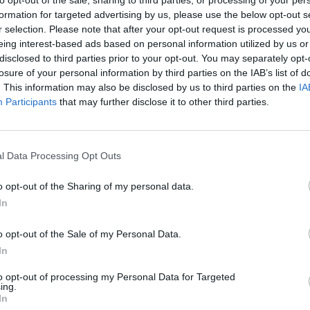
to opt-out of the sale, sharing to third parties, or processing of your per
ir daugumos asmenybės iki šiol nėra žinomos.
aut
formation for targeted advertising by us, please use the below opt-out s
r selection. Please note that after your opt-out request is processed y
eing interest-based ads based on personal information utilized by us or
as
Holokausko minėjimas
Reporteris
disclosed to third parties prior to your opt-out. You may separately opt-
losure of your personal information by third parties on the IAB’s list of
. This information may also be disclosed by us to third parties on the
IA
Participants
that may further disclose it to other third parties.
Visi įrašai
l Data Processing Opt Outs
0:57
00:42:12
aigsime
Karšta A. Kasparavičiaus ir Ž Pavilionio
o opt-out of the Sharing of my personal data.
diskusija: Rusija – Europos šeimos narė?
In
Laidos
|
Lietuva tiesiogiai
o opt-out of the Sale of my Personal Data.
In
2:33
00:04:00
dens
Kuprines pasvėrę specialistai įspėja apie
to opt-out of processing my Personal Data for Targeted
e:
pavojingą įprotį: tą daro daugiau nei pusė
ing.
pradinukų
In